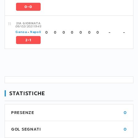
0-0
21A GIORNATA
06/02/2021 19:45
0
0
0
0
0
0
0
-
-
Genoa
-
Napoli
2-1
STATISTICHE
PRESENZE
0
GOL SEGNATI
0