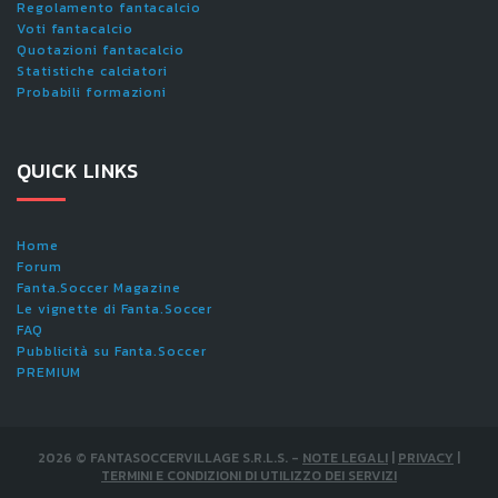
Regolamento fantacalcio
Voti fantacalcio
Quotazioni fantacalcio
Statistiche calciatori
Probabili formazioni
QUICK LINKS
Home
Forum
Fanta.Soccer Magazine
Le vignette di Fanta.Soccer
FAQ
Pubblicità su Fanta.Soccer
PREMIUM
2026
©
FANTASOCCERVILLAGE S.R.L.S.
-
NOTE LEGALI
|
PRIVACY
|
TERMINI E CONDIZIONI DI UTILIZZO DEI SERVIZI