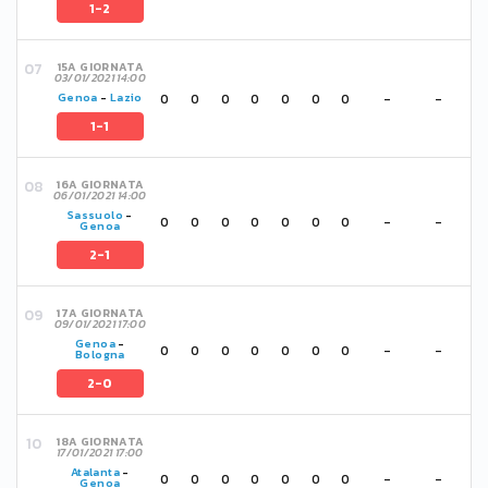
1-2
15A GIORNATA
03/01/2021 14:00
0
0
0
0
0
0
0
-
-
Genoa
-
Lazio
1-1
16A GIORNATA
06/01/2021 14:00
Sassuolo
-
0
0
0
0
0
0
0
-
-
Genoa
2-1
17A GIORNATA
09/01/2021 17:00
Genoa
-
0
0
0
0
0
0
0
-
-
Bologna
2-0
18A GIORNATA
17/01/2021 17:00
Atalanta
-
0
0
0
0
0
0
0
-
-
Genoa