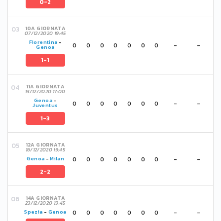
0-2
10A GIORNATA
07/12/2020 19:45
Fiorentina
-
0
0
0
0
0
0
0
-
-
Genoa
1-1
11A GIORNATA
13/12/2020 17:00
Genoa
-
0
0
0
0
0
0
0
-
-
Juventus
1-3
12A GIORNATA
16/12/2020 19:45
0
0
0
0
0
0
0
-
-
Genoa
-
Milan
2-2
14A GIORNATA
23/12/2020 19:45
0
0
0
0
0
0
0
-
-
Spezia
-
Genoa