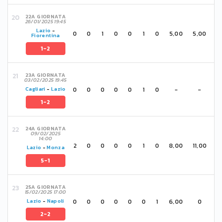
22A GIORNATA
26/01/2025 19:45
Lazio
-
0
0
1
0
0
1
0
5,00
5,00
Fiorentina
1-2
23A GIORNATA
03/02/2025 19:45
0
0
0
0
0
1
0
-
-
Cagliari
-
Lazio
1-2
24A GIORNATA
09/02/2025
14:00
2
0
0
0
0
1
0
8,00
11,00
Lazio
-
Monza
5-1
25A GIORNATA
15/02/2025 17:00
0
0
0
0
0
0
1
6,00
0
Lazio
-
Napoli
2-2