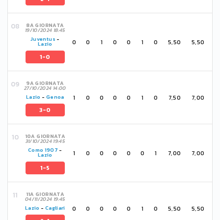
8A GIORNATA
19/10/2024 18:45
Juventus
-
0
0
1
0
0
1
0
5,50
5,50
Lazio
1-0
9A GIORNATA
27/10/2024 14:00
1
0
0
0
0
1
0
7,50
7,00
Lazio
-
Genoa
3-0
10A GIORNATA
31/10/2024 19:45
Como 1907
-
1
0
0
0
0
0
1
7,00
7,00
Lazio
1-5
11A GIORNATA
04/11/2024 19:45
0
0
0
0
0
1
0
5,50
5,50
Lazio
-
Cagliari