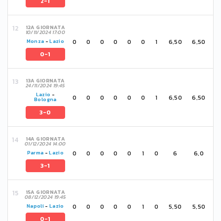
2-1
12A GIORNATA
10/11/2024 17:00
0
0
0
0
0
0
1
6,50
6,50
Monza
-
Lazio
0-1
13A GIORNATA
24/11/2024 19:45
Lazio
-
0
0
0
0
0
0
1
6,50
6,50
Bologna
3-0
14A GIORNATA
01/12/2024 14:00
0
0
0
0
0
1
0
6
6,0
Parma
-
Lazio
3-1
15A GIORNATA
08/12/2024 19:45
0
0
0
0
0
1
0
5,50
5,50
Napoli
-
Lazio
0-1