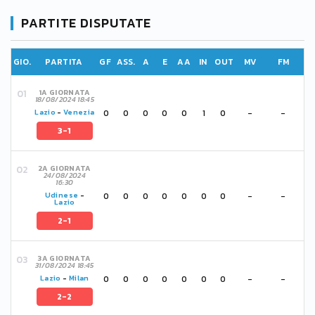
PARTITE DISPUTATE
GIO.
PARTITA
GF
ASS.
A
E
AA
IN
OUT
MV
FM
1A GIORNATA
18/08/2024 18:45
0
0
0
0
0
1
0
-
-
Lazio
-
Venezia
3-1
2A GIORNATA
24/08/2024
16:30
0
0
0
0
0
0
0
-
-
Udinese
-
Lazio
2-1
3A GIORNATA
31/08/2024 18:45
0
0
0
0
0
0
0
-
-
Lazio
-
Milan
2-2