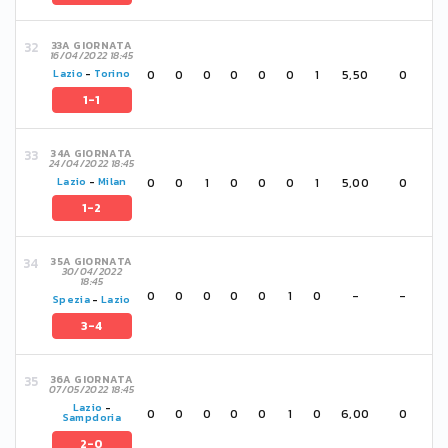
33A GIORNATA
16/04/2022 18:45
0
0
0
0
0
0
1
5,50
0
Lazio
-
Torino
1-1
34A GIORNATA
24/04/2022 18:45
0
0
1
0
0
0
1
5,00
0
Lazio
-
Milan
1-2
35A GIORNATA
30/04/2022
18:45
0
0
0
0
0
1
0
-
-
Spezia
-
Lazio
3-4
36A GIORNATA
07/05/2022 18:45
Lazio
-
0
0
0
0
0
1
0
6,00
0
Sampdoria
2-0