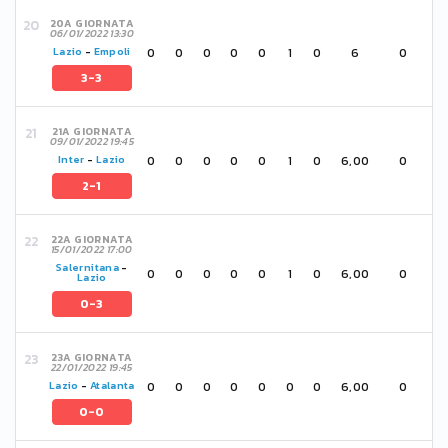
20A GIORNATA
06/01/2022 13:30
0
0
0
0
0
1
0
6
0
Lazio
-
Empoli
3-3
21A GIORNATA
09/01/2022 19:45
0
0
0
0
0
1
0
6,00
0
Inter
-
Lazio
2-1
22A GIORNATA
15/01/2022 17:00
Salernitana
-
0
0
0
0
0
1
0
6,00
0
Lazio
0-3
23A GIORNATA
22/01/2022 19:45
0
0
0
0
0
0
0
6,00
0
Lazio
-
Atalanta
0-0