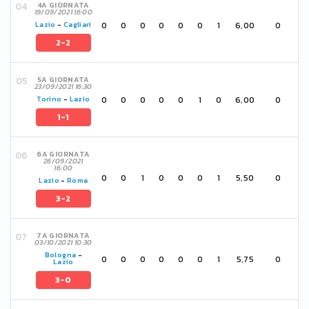
4A GIORNATA
19/09/2021 16:00
0
0
0
0
0
0
1
6,00
0
Lazio
-
Cagliari
2-2
5A GIORNATA
23/09/2021 16:30
0
0
0
0
0
1
0
6,00
0
Torino
-
Lazio
1-1
6A GIORNATA
26/09/2021
16:00
0
0
1
0
0
0
1
5,50
0
Lazio
-
Roma
3-2
7A GIORNATA
03/10/2021 10:30
Bologna
-
0
0
0
0
0
0
1
5,75
0
Lazio
3-0