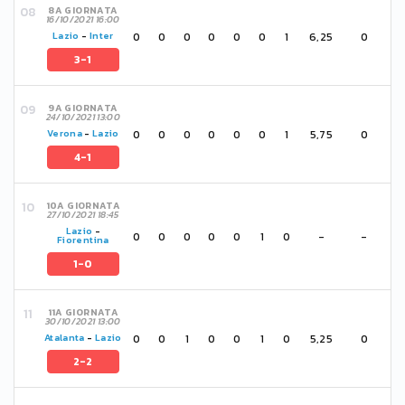
8A GIORNATA
16/10/2021 16:00
0
0
0
0
0
0
1
6,25
0
Lazio
-
Inter
3-1
9A GIORNATA
24/10/2021 13:00
0
0
0
0
0
0
1
5,75
0
Verona
-
Lazio
4-1
10A GIORNATA
27/10/2021 18:45
Lazio
-
0
0
0
0
0
1
0
-
-
Fiorentina
1-0
11A GIORNATA
30/10/2021 13:00
0
0
1
0
0
1
0
5,25
0
Atalanta
-
Lazio
2-2