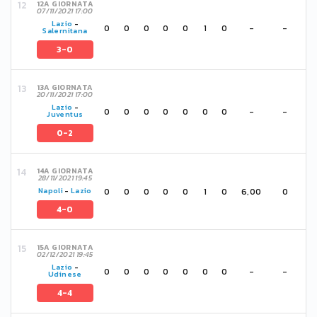
12A GIORNATA
07/11/2021 17:00
Lazio
-
0
0
0
0
0
1
0
-
-
Salernitana
3-0
13A GIORNATA
20/11/2021 17:00
Lazio
-
0
0
0
0
0
0
0
-
-
Juventus
0-2
14A GIORNATA
28/11/2021 19:45
0
0
0
0
0
1
0
6,00
0
Napoli
-
Lazio
4-0
15A GIORNATA
02/12/2021 19:45
Lazio
-
0
0
0
0
0
0
0
-
-
Udinese
4-4