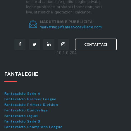
online al fantacalcio gratis. Leghe private,
leghe pubbliche, probabili formazioni, voti
live, statistiche, quotazioni calciatori.
MARKETING E PUBBLICITÀ
marketing@fantasoccevillage.com
CONTATTACI
- 10.1.0.204
FANTALEGHE
Fantacalcio Serie A
Fantacalcio Premier League
Fantacalcio Primera Division
Fantacalcio Bundesliga
Fantacalcio Ligue1
Fantacalcio Serie B
Fantacalcio Champions League