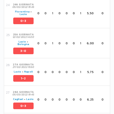
24A GIORNATA
05/02/2022 19:45
Fiorentina
-
0
0
1
0
0
0
1
5,50
0
Lazio
0-3
25A GIORNATA
12/02/2022 14:00
Lazio
-
0
0
1
0
0
0
1
6,00
0
Bologna
3-0
27A GIORNATA
27/02/2022 19:50
0
0
0
0
0
0
1
5,75
0
Lazio
-
Napoli
1-2
28A GIORNATA
05/03/2022 19:45
0
0
0
0
0
0
0
6,25
0
Cagliari
-
Lazio
0-3