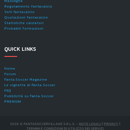
Maxileghe
Regolamento fantacalcio
Voti fantacalcio
Quotazioni fantacalcio
Statistiche calciatori
Probabili formazioni
QUICK LINKS
Home
Forum
Fanta.Soccer Magazine
Le vignette di Fanta.Soccer
FAQ
Pubblicità su Fanta.Soccer
PREMIUM
2026
©
FANTASOCCERVILLAGE S.R.L.S.
-
NOTE LEGALI
|
PRIVACY
|
TERMINI E CONDIZIONI DI UTILIZZO DEI SERVIZI