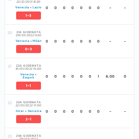
22/12/2021 15:30
0
0
0
0
0
0
0
-
-
Venezia
-
Lazio
1-3
21A GIORNATA
09/01/2022 11:30
0
0
0
0
0
0
0
-
-
Venezia
-
Milan
0-3
22A GIORNATA
16/01/2022 14:00
Venezia
-
0
0
0
0
0
0
1
6,00
0
Empoli
1-1
23A GIORNATA
22/01/2022 17:00
0
0
0
0
0
0
0
-
-
Inter
-
Venezia
2-1
24A GIORNATA
06/02/2022