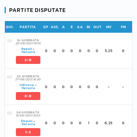
PARTITE DISPUTATE
GIO.
PARTITA
GF
ASS.
A
E
AA
IN
OUT
MV
FM
1A GIORNATA
22/08/2021 18:45
Napoli
-
0
0
0
0
0
0
0
5,25
0
Venezia
2-0
2A GIORNATA
27/08/2021 16:30
Udinese
-
0
0
0
0
0
0
0
-
-
Venezia
3-0
3A GIORNATA
11/09/2021 13:00
Empoli
-
0
0
0
0
0
1
0
6,25
0
Venezia
1-2