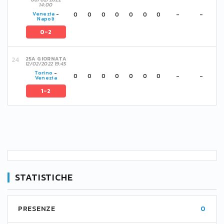
14:00
0
0
0
0
0
0
0
-
-
Venezia
-
Napoli
0-2
25A GIORNATA
12/02/2022 19:45
Torino
-
0
0
0
0
0
0
0
-
-
Venezia
1-2
STATISTICHE
PRESENZE
0