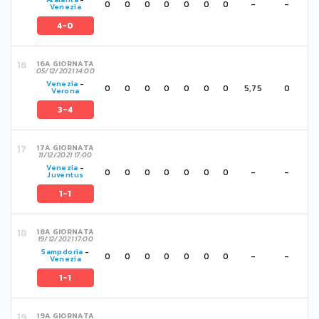
0
0
0
0
0
0
0
-
-
Venezia
4-0
16A GIORNATA
05/12/2021 14:00
Venezia
-
0
0
0
0
0
0
0
5,75
0
Verona
3-4
17A GIORNATA
11/12/2021 17:00
Venezia
-
0
0
0
0
0
0
0
-
-
Juventus
1-1
18A GIORNATA
19/12/2021 17:00
Sampdoria
-
0
0
0
0
0
0
0
-
-
Venezia
1-1
19A GIORNATA