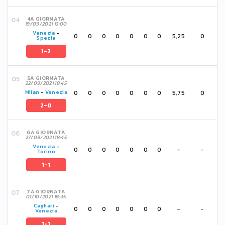
4A GIORNATA
19/09/2021 13:00
Venezia
-
0
0
0
0
0
0
0
5,25
0
Spezia
1-2
5A GIORNATA
22/09/2021 18:45
0
0
0
0
0
0
0
5,75
0
Milan
-
Venezia
2-0
6A GIORNATA
27/09/2021 18:45
Venezia
-
0
0
0
0
0
0
0
-
-
Torino
1-1
7A GIORNATA
01/10/2021 18:45
Cagliari
-
0
0
0
0
0
0
0
-
-
Venezia
1-1