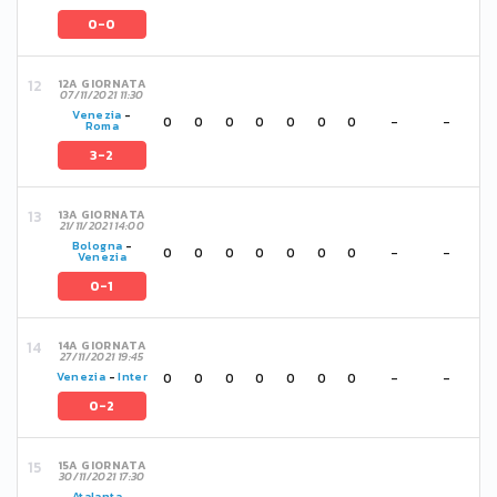
0-0
12A GIORNATA
07/11/2021 11:30
Venezia
-
0
0
0
0
0
0
0
-
-
Roma
3-2
13A GIORNATA
21/11/2021 14:00
Bologna
-
0
0
0
0
0
0
0
-
-
Venezia
0-1
14A GIORNATA
27/11/2021 19:45
0
0
0
0
0
0
0
-
-
Venezia
-
Inter
0-2
15A GIORNATA
30/11/2021 17:30
Atalanta
-