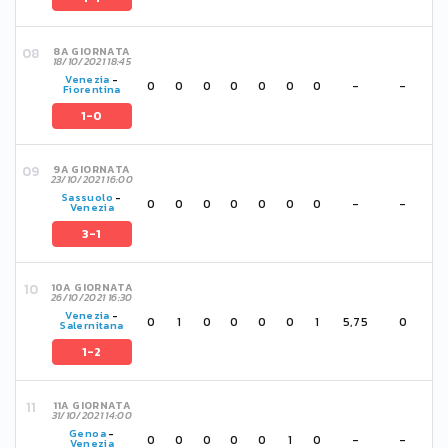
8A GIORNATA
18/10/2021 18:45
Venezia
-
0
0
0
0
0
0
0
-
-
Fiorentina
1-0
9A GIORNATA
23/10/2021 16:00
Sassuolo
-
0
0
0
0
0
0
0
-
-
Venezia
3-1
10A GIORNATA
26/10/2021 16:30
Venezia
-
0
1
0
0
0
0
1
5,75
0
Salernitana
1-2
11A GIORNATA
31/10/2021 14:00
Genoa
-
0
0
0
0
0
1
0
-
-
Venezia