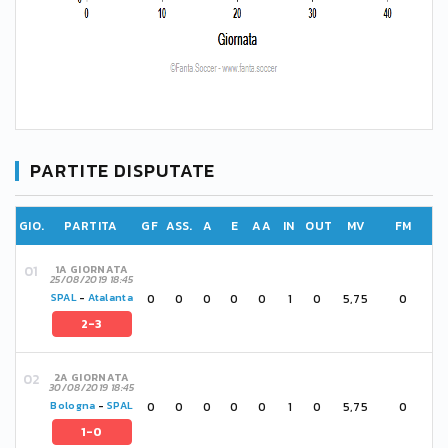
PARTITE DISPUTATE
GIO.
PARTITA
GF
ASS.
A
E
AA
IN
OUT
MV
FM
1A GIORNATA
25/08/2019 18:45
0
0
0
0
0
1
0
5,75
0
SPAL
-
Atalanta
2-3
2A GIORNATA
30/08/2019 18:45
0
0
0
0
0
1
0
5,75
0
Bologna
-
SPAL
1-0