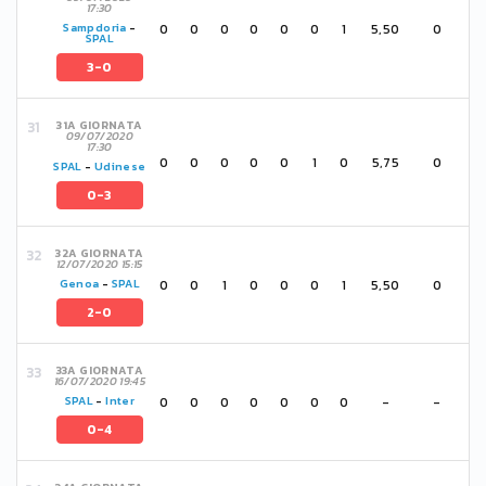
17:30
0
0
0
0
0
0
1
5,50
0
Sampdoria
-
SPAL
3-0
31A GIORNATA
09/07/2020
17:30
0
0
0
0
0
1
0
5,75
0
SPAL
-
Udinese
0-3
32A GIORNATA
12/07/2020 15:15
0
0
1
0
0
0
1
5,50
0
Genoa
-
SPAL
2-0
33A GIORNATA
16/07/2020 19:45
0
0
0
0
0
0
0
-
-
SPAL
-
Inter
0-4