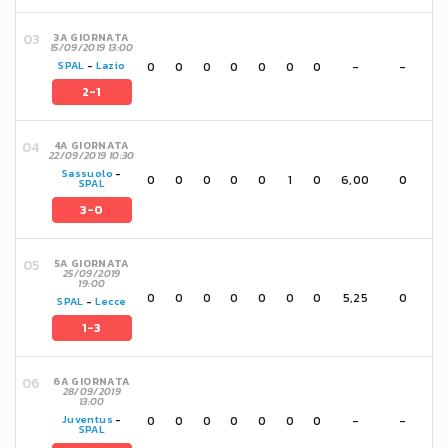
3A GIORNATA
15/09/2019 13:00
0
0
0
0
0
0
0
-
-
SPAL
-
Lazio
2-1
4A GIORNATA
22/09/2019 10:30
Sassuolo
-
0
0
0
0
0
1
0
6,00
0
SPAL
3-0
5A GIORNATA
25/09/2019
19:00
0
0
0
0
0
0
0
5,25
0
SPAL
-
Lecce
1-3
6A GIORNATA
28/09/2019
13:00
0
0
0
0
0
0
0
-
-
Juventus
-
SPAL