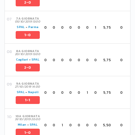
2-0
7A GIORNATA
05/10/2019 13:00
0
0
0
0
0
0
1
5,75
0
SPAL
-
Parma
1-0
8A GIORNATA
20/10/2019 13:00
0
0
0
0
0
0
0
5,75
0
Cagliari
-
SPAL
2-0
9A GIORNATA
27/10/2019 14:00
0
0
0
0
0
1
0
5,75
0
SPAL
-
Napoli
1-1
10A GIORNATA
31/10/2019 20:00
0
0
1
0
0
0
0
5,50
0
Milan
-
SPAL
1-0