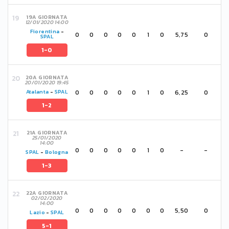
19A GIORNATA
12/01/2020 14:00
Fiorentina
-
0
0
0
0
0
1
0
5,75
0
SPAL
1-0
20A GIORNATA
20/01/2020 19:45
0
0
0
0
0
1
0
6,25
0
Atalanta
-
SPAL
1-2
21A GIORNATA
25/01/2020
14:00
0
0
0
0
0
1
0
-
-
SPAL
-
Bologna
1-3
22A GIORNATA
02/02/2020
14:00
0
0
0
0
0
0
0
5,50
0
Lazio
-
SPAL
5-1