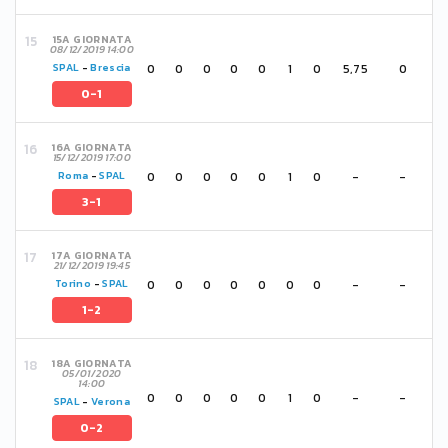
15A GIORNATA
08/12/2019 14:00
0
0
0
0
0
1
0
5,75
0
SPAL
-
Brescia
0-1
16A GIORNATA
15/12/2019 17:00
0
0
0
0
0
1
0
-
-
Roma
-
SPAL
3-1
17A GIORNATA
21/12/2019 19:45
0
0
0
0
0
0
0
-
-
Torino
-
SPAL
1-2
18A GIORNATA
05/01/2020
14:00
0
0
0
0
0
1
0
-
-
SPAL
-
Verona
0-2