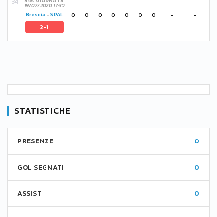
34A GIORNATA
19/07/2020 17:30
0
0
0
0
0
0
0
-
-
Brescia
-
SPAL
2-1
STATISTICHE
PRESENZE
0
GOL SEGNATI
0
ASSIST
0