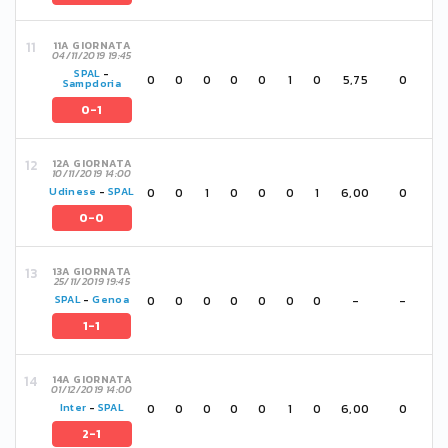
11A GIORNATA
04/11/2019 19:45
SPAL
-
0
0
0
0
0
1
0
5,75
0
Sampdoria
0-1
12A GIORNATA
10/11/2019 14:00
0
0
1
0
0
0
1
6,00
0
Udinese
-
SPAL
0-0
13A GIORNATA
25/11/2019 19:45
0
0
0
0
0
0
0
-
-
SPAL
-
Genoa
1-1
14A GIORNATA
01/12/2019 14:00
0
0
0
0
0
1
0
6,00
0
Inter
-
SPAL
2-1