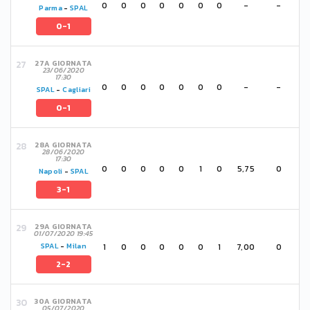
0
0
0
0
0
0
0
-
-
Parma
-
SPAL
0-1
27A GIORNATA
23/06/2020
17:30
0
0
0
0
0
0
0
-
-
SPAL
-
Cagliari
0-1
28A GIORNATA
28/06/2020
17:30
0
0
0
0
0
1
0
5,75
0
Napoli
-
SPAL
3-1
29A GIORNATA
01/07/2020 19:45
1
0
0
0
0
0
1
7,00
0
SPAL
-
Milan
2-2
30A GIORNATA
05/07/2020