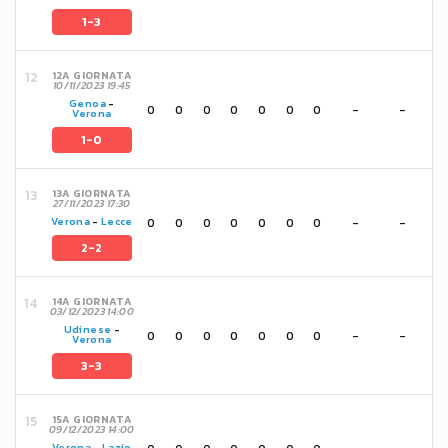
1-3
12A GIORNATA
10/11/2023 19:45
Genoa
-
0
0
0
0
0
0
0
-
-
Verona
1-0
13A GIORNATA
27/11/2023 17:30
0
0
0
0
0
0
0
-
-
Verona
-
Lecce
2-2
14A GIORNATA
03/12/2023 14:00
Udinese
-
0
0
0
0
0
0
0
-
-
Verona
3-3
15A GIORNATA
09/12/2023 14:00
Verona
-
Lazio