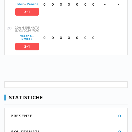
0
0
0
0
0
0
0
-
-
Inter
-
Verona
2-1
20A GIORNATA
13/01/2024 17:00
Verona
-
0
0
0
0
0
0
0
-
-
Empoli
2-1
STATISTICHE
PRESENZE
0
GOL SEGNATI
0