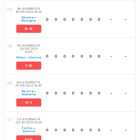
4A GIORNATA
18/09/2023 18:45
Verona
-
0
0
0
0
0
0
0
-
-
Bologna
0-0
5A GIORNATA
23/09/2023
13:00
0
0
0
0
0
0
0
-
-
Milan
-
Verona
1-0
6A GIORNATA
27/09/2023 16:30
Verona
-
0
0
0
0
0
0
0
-
-
Atalanta
0-1
7A GIORNATA
02/10/2023 16:30
Torino
-
0
0
0
0
0
0
0
-
-
Verona
0-0