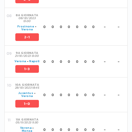
8A GIORNATA
08/10/2023
13:00
0
0
0
0
0
0
0
-
-
Frosinone
-
Verona
2-1
9A GIORNATA
21/10/2023 13:00
0
0
0
0
0
0
0
-
-
Verona
-
Napoli
1-3
10A GIORNATA
28/10/2023 18:45
Juventus
-
0
0
0
0
0
0
0
-
-
Verona
1-0
11A GIORNATA
05/11/2023 11:30
Verona
-
0
0
0
0
0
0
0
-
-
Monza