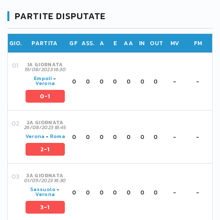
PARTITE DISPUTATE
GIO.
PARTITA
GF
ASS.
A
E
AA
IN
OUT
MV
FM
1A GIORNATA
19/08/2023 16:30
Empoli
-
0
0
0
0
0
0
0
-
-
Verona
0-1
2A GIORNATA
26/08/2023 18:45
0
0
0
0
0
0
0
-
-
Verona
-
Roma
2-1
3A GIORNATA
01/09/2023 16:30
Sassuolo
-
0
0
0
0
0
0
0
-
-
Verona
3-1