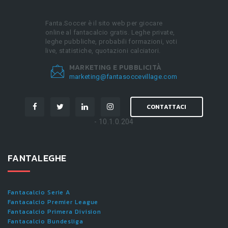
Fanta.Soccer è il sito web per giocare
online al fantacalcio gratis. Leghe private,
leghe pubbliche, probabili formazioni, voti
live, statistiche, quotazioni calciatori.
MARKETING E PUBBLICITÀ
marketing@fantasoccevillage.com
CONTATTACI
- 10.1.0.204
FANTALEGHE
Fantacalcio Serie A
Fantacalcio Premier League
Fantacalcio Primera Division
Fantacalcio Bundesliga