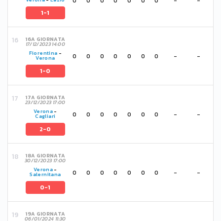
0
0
0
0
0
0
0
-
-
1-1
16A GIORNATA
17/12/2023 14:00
Fiorentina
-
0
0
0
0
0
0
0
-
-
Verona
1-0
17A GIORNATA
23/12/2023 17:00
Verona
-
0
0
0
0
0
0
0
-
-
Cagliari
2-0
18A GIORNATA
30/12/2023 17:00
Verona
-
0
0
0
0
0
0
0
-
-
Salernitana
0-1
19A GIORNATA
06/01/2024 11:30