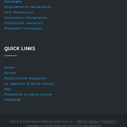
Maxileghe
Regolamento fantacalcio
Voti fantacalcio
Quotazioni fantacalcio
Statistiche calciatori
Probabili formazioni
QUICK LINKS
Home
Forum
Fanta.Soccer Magazine
Le vignette di Fanta.Soccer
FAQ
Pubblicità su Fanta.Soccer
PREMIUM
2026
©
FANTASOCCERVILLAGE S.R.L.S.
-
NOTE LEGALI
|
PRIVACY
|
TERMINI E CONDIZIONI DI UTILIZZO DEI SERVIZI