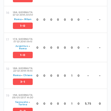
16A GIORNATA
12/12/2016 20:00
0
0
0
0
0
0
0
-
-
Roma
-
Milan
1-0
17A GIORNATA
17/12/2016 19:45
Juventus
-
0
0
0
0
0
0
0
-
-
Roma
1-0
18A GIORNATA
22/12/2016 19:45
0
0
0
0
0
1
0
-
-
Roma
-
Chievo
3-1
19A GIORNATA
08/01/2017 14:00
Sassuolo
-
0
0
0
0
0
1
0
5,75
0
Torino