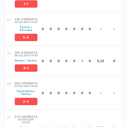
1-1
24A GIORNATA
12/02/2017 14:00
Torino
-
0
0
0
0
0
0
0
-
-
Pescara
5-3
25A GIORNATA
19/02/2017 17:00
0
0
0
0
0
1
0
5,25
0
Roma
-
Torino
4-1
26A GIORNATA
27/02/2017 19:45
Fiorentina
-
0
0
0
0
0
0
0
-
-
Torino
2-2
27A GIORNATA
05/03/2017
14:00