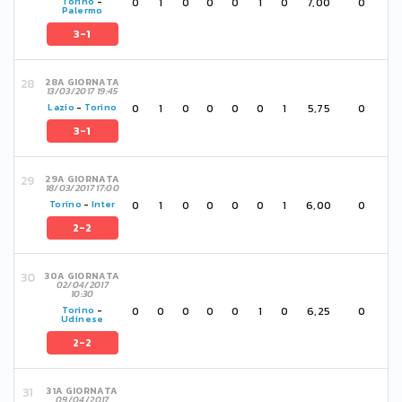
0
1
0
0
0
1
0
7,00
0
Torino
-
Palermo
3-1
28A GIORNATA
13/03/2017 19:45
0
1
0
0
0
0
1
5,75
0
Lazio
-
Torino
3-1
29A GIORNATA
18/03/2017 17:00
0
1
0
0
0
0
1
6,00
0
Torino
-
Inter
2-2
30A GIORNATA
02/04/2017
10:30
0
0
0
0
0
1
0
6,25
0
Torino
-
Udinese
2-2
31A GIORNATA
09/04/2017