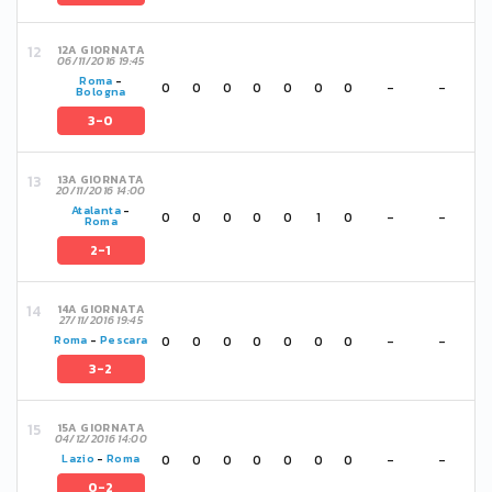
12A GIORNATA
06/11/2016 19:45
Roma
-
0
0
0
0
0
0
0
-
-
Bologna
3-0
13A GIORNATA
20/11/2016 14:00
Atalanta
-
0
0
0
0
0
1
0
-
-
Roma
2-1
14A GIORNATA
27/11/2016 19:45
0
0
0
0
0
0
0
-
-
Roma
-
Pescara
3-2
15A GIORNATA
04/12/2016 14:00
0
0
0
0
0
0
0
-
-
Lazio
-
Roma
0-2