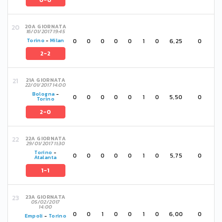
0-0
20A GIORNATA
16/01/2017 19:45
0
0
0
0
0
1
0
6,25
0
Torino
-
Milan
2-2
21A GIORNATA
22/01/2017 14:00
Bologna
-
0
0
0
0
0
1
0
5,50
0
Torino
2-0
22A GIORNATA
29/01/2017 11:30
Torino
-
0
0
0
0
0
1
0
5,75
0
Atalanta
1-1
23A GIORNATA
05/02/2017
14:00
0
0
1
0
0
1
0
6,00
0
Empoli
-
Torino