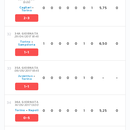
13:00
0
0
0
0
0
0
1
5,75
0
Cagliari
-
Torino
2-3
34A GIORNATA
29/04/2017 18:45
Torino
-
1
0
0
0
0
1
0
6,50
0
Sampdoria
1-1
35A GIORNATA
06/05/2017 18:45
Juventus
-
0
0
0
0
0
1
0
-
-
Torino
1-1
36A GIORNATA
14/05/2017 13:00
0
0
0
0
0
1
0
5,25
0
Torino
-
Napoli
0-5