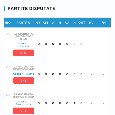
PARTITE DISPUTATE
GIO.
PARTITA
GF
ASS.
A
E
AA
IN
OUT
MV
FM
1A GIORNATA
20/08/2016
16:00
0
0
0
0
0
0
0
-
-
Roma
-
Udinese
4-0
2A GIORNATA
28/08/2016 18:45
0
0
0
0
0
0
0
-
-
Cagliari
-
Roma
2-2
3A GIORNATA
11/09/2016 13:00
Roma
-
0
0
0
0
0
1
0
-
-
Sampdoria
3-2