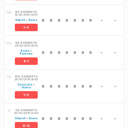
8A GIORNATA
15/10/2016 13:00
0
0
0
0
0
0
0
-
-
Napoli
-
Roma
1-3
9A GIORNATA
23/10/2016 18:45
Roma
-
0
0
0
0
0
0
0
-
-
Palermo
4-1
10A GIORNATA
26/10/2016 18:45
Sassuolo
-
0
0
0
0
0
0
0
-
-
Roma
1-3
11A GIORNATA
30/10/2016 14:00
0
0
0
0
0
0
0
-
-
Empoli
-
Roma
0-0