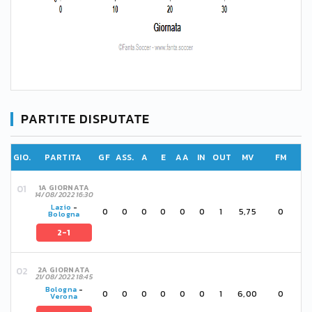
PARTITE DISPUTATE
GIO.
PARTITA
GF
ASS.
A
E
AA
IN
OUT
MV
FM
1A GIORNATA
14/08/2022 16:30
Lazio
-
0
0
0
0
0
0
1
5,75
0
Bologna
2-1
2A GIORNATA
21/08/2022 18:45
Bologna
-
0
0
0
0
0
0
1
6,00
0
Verona