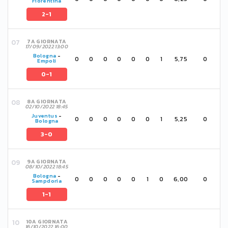
Fiorentina
2-1
7A GIORNATA
17/09/2022 13:00
Bologna
-
0
0
0
0
0
0
1
5,75
0
Empoli
0-1
8A GIORNATA
02/10/2022 18:45
Juventus
-
0
0
0
0
0
0
1
5,25
0
Bologna
3-0
9A GIORNATA
08/10/2022 18:45
Bologna
-
0
0
0
0
0
1
0
6,00
0
Sampdoria
1-1
10A GIORNATA
16/10/2022 16:00