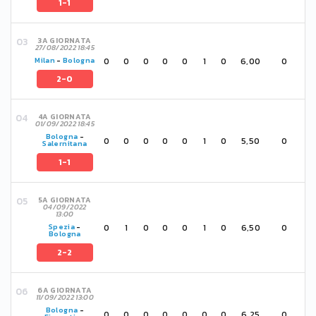
1-1
3A GIORNATA
27/08/2022 18:45
0
0
0
0
0
1
0
6,00
0
Milan
-
Bologna
2-0
4A GIORNATA
01/09/2022 18:45
Bologna
-
0
0
0
0
0
1
0
5,50
0
Salernitana
1-1
5A GIORNATA
04/09/2022
13:00
0
1
0
0
0
1
0
6,50
0
Spezia
-
Bologna
2-2
6A GIORNATA
11/09/2022 13:00
Bologna
-
0
0
0
0
0
0
0
6,25
0