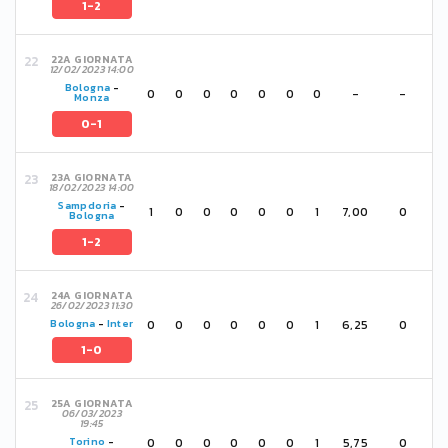
1-2
22A GIORNATA
12/02/2023 14:00
Bologna
-
0
0
0
0
0
0
0
-
-
Monza
0-1
23A GIORNATA
18/02/2023 14:00
Sampdoria
-
1
0
0
0
0
0
1
7,00
0
Bologna
1-2
24A GIORNATA
26/02/2023 11:30
0
0
0
0
0
0
1
6,25
0
Bologna
-
Inter
1-0
25A GIORNATA
06/03/2023
19:45
0
0
0
0
0
0
1
5,75
0
Torino
-