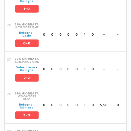
Bologna
1-0
26A GIORNATA
11/03/2023 19:45
Bologna
-
0
0
0
0
0
1
0
-
-
Lazio
0-0
27A GIORNATA
18/03/2023 17:00
Salernitana
-
0
0
0
0
0
1
0
-
-
Bologna
2-2
28A GIORNATA
02/04/2023
10:30
0
0
0
0
0
1
0
5,50
0
Bologna
-
Udinese
3-0
29A GIORNATA