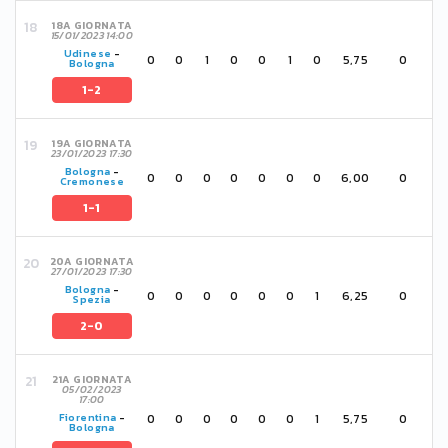
18A GIORNATA
15/01/2023 14:00
Udinese
-
0
0
1
0
0
1
0
5,75
0
Bologna
1-2
19A GIORNATA
23/01/2023 17:30
Bologna
-
0
0
0
0
0
0
0
6,00
0
Cremonese
1-1
20A GIORNATA
27/01/2023 17:30
Bologna
-
0
0
0
0
0
0
1
6,25
0
Spezia
2-0
21A GIORNATA
05/02/2023
17:00
0
0
0
0
0
0
1
5,75
0
Fiorentina
-
Bologna