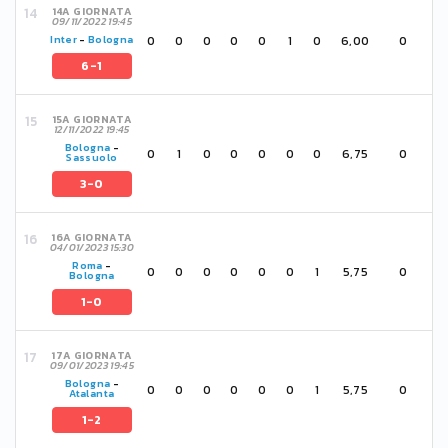
14A GIORNATA
09/11/2022 19:45
0
0
0
0
0
1
0
6,00
0
Inter
-
Bologna
6-1
15A GIORNATA
12/11/2022 19:45
Bologna
-
0
1
0
0
0
0
0
6,75
0
Sassuolo
3-0
16A GIORNATA
04/01/2023 15:30
Roma
-
0
0
0
0
0
0
1
5,75
0
Bologna
1-0
17A GIORNATA
09/01/2023 19:45
Bologna
-
0
0
0
0
0
0
1
5,75
0
Atalanta
1-2