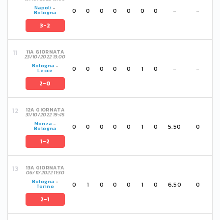
Napoli
-
0
0
0
0
0
0
0
-
-
Bologna
3-2
11A GIORNATA
23/10/2022 13:00
Bologna
-
0
0
0
0
0
1
0
-
-
Lecce
2-0
12A GIORNATA
31/10/2022 19:45
Monza
-
0
0
0
0
0
1
0
5,50
0
Bologna
1-2
13A GIORNATA
06/11/2022 11:30
Bologna
-
0
1
0
0
0
1
0
6,50
0
Torino
2-1