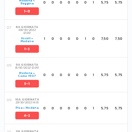
Modena
-
0
0
0
0
0
0
1
5,75
5,75
Reggina
1-0
8A GIORNATA
08/10/2022
12:00
1
0
0
0
0
1
0
7,50
7,50
Ascoli
-
Modena
1-2
9A GIORNATA
15/10/2022 12:00
Modena
-
0
0
0
0
0
0
1
5,75
5,75
Como 1907
5-1
10A GIORNATA
23/10/2022 14:15
0
0
0
0
0
0
1
5,75
5,75
Pisa
-
Modena
4-2
11A GIORNATA