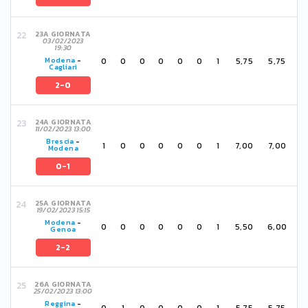
23A GIORNATA
03/02/2023
19:30
0
0
0
0
0
0
1
5,75
5,75
Modena
-
Cagliari
2-0
24A GIORNATA
11/02/2023 13:00
Brescia
-
1
0
0
0
0
0
1
7,00
7,00
Modena
0-1
25A GIORNATA
19/02/2023 15:15
Modena
-
0
0
0
0
0
0
1
5,50
6,00
Genoa
2-2
26A GIORNATA
25/02/2023 13:00
Reggina
-
0
1
0
0
0
0
1
5,75
5,75