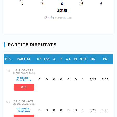
PARTITE DISPUTATE
GIO.
PARTITA
GF
ASS.
A
E
AA
IN
OUT
MV
FM
1A GIORNATA
14/08/2022 18:45
Modena
-
0
0
0
0
0
0
1
5,25
5,25
Frosinone
0-1
2A GIORNATA
21/08/2022 18:45
Cosenza
-
0
0
0
0
0
0
1
5,75
5,75
Modena