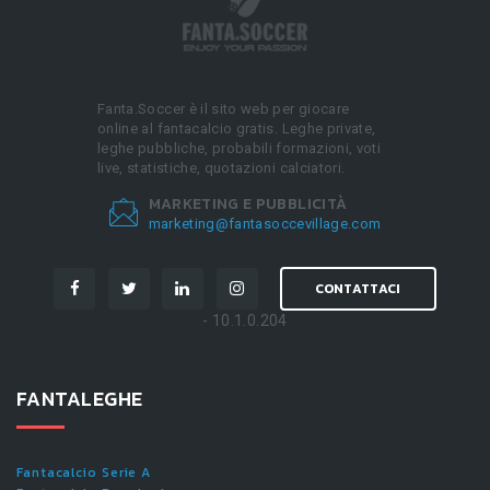
Fanta.Soccer è il sito web per giocare
online al fantacalcio gratis. Leghe private,
leghe pubbliche, probabili formazioni, voti
live, statistiche, quotazioni calciatori.
MARKETING E PUBBLICITÀ
marketing@fantasoccevillage.com
CONTATTACI
- 10.1.0.204
FANTALEGHE
Fantacalcio Serie A