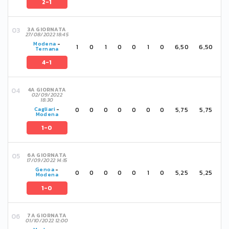
2-1
3A GIORNATA
27/08/2022 18:45
Modena
-
1
0
1
0
0
1
0
6,50
6,50
Ternana
4-1
4A GIORNATA
02/09/2022
18:30
0
0
0
0
0
0
0
5,75
5,75
Cagliari
-
Modena
1-0
6A GIORNATA
17/09/2022 14:15
Genoa
-
0
0
0
0
0
1
0
5,25
5,25
Modena
1-0
7A GIORNATA
01/10/2022 12:00