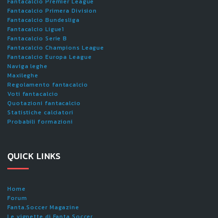
Fantacalcio Premier League
Fantacalcio Primera Division
Fantacalcio Bundesliga
Fantacalcio Ligue1
Fantacalcio Serie B
Fantacalcio Champions League
Fantacalcio Europa League
Naviga leghe
Maxileghe
Regolamento fantacalcio
Voti fantacalcio
Quotazioni fantacalcio
Statistiche calciatori
Probabili formazioni
QUICK LINKS
Home
Forum
Fanta.Soccer Magazine
Le vignette di Fanta.Soccer