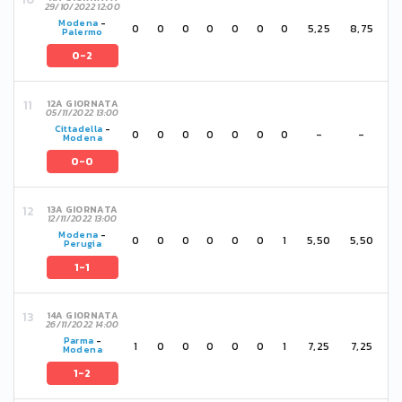
29/10/2022 12:00
Modena
-
0
0
0
0
0
0
0
5,25
8,75
Palermo
0-2
12A GIORNATA
05/11/2022 13:00
Cittadella
-
0
0
0
0
0
0
0
-
-
Modena
0-0
13A GIORNATA
12/11/2022 13:00
Modena
-
0
0
0
0
0
0
1
5,50
5,50
Perugia
1-1
14A GIORNATA
26/11/2022 14:00
Parma
-
1
0
0
0
0
0
1
7,25
7,25
Modena
1-2