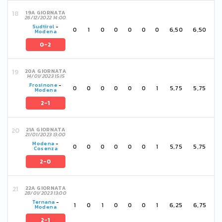
19A GIORNATA
26/12/2022 14:00
Sudtirol
-
0
1
0
0
0
0
0
6,50
6,50
Modena
0-2
20A GIORNATA
14/01/2023 15:15
Frosinone
-
0
0
0
0
0
0
1
5,75
5,75
Modena
2-1
21A GIORNATA
21/01/2023 13:00
Modena
-
0
0
0
0
0
0
1
5,75
5,75
Cosenza
2-0
22A GIORNATA
28/01/2023 13:00
Ternana
-
1
0
1
0
0
0
1
6,25
6,75
Modena
2-1