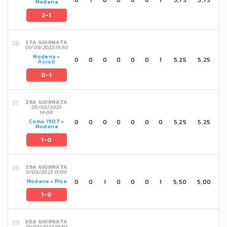
Modena
2-1
27A GIORNATA
01/03/2023 19:30
Modena
-
0
0
0
0
0
0
1
5,25
5,25
Ascoli
0-1
28A GIORNATA
05/03/2023
14:00
0
0
0
0
0
0
0
5,25
5,25
Como 1907
-
Modena
1-0
29A GIORNATA
11/03/2023 13:00
0
0
1
0
0
0
1
5,50
5,00
Modena
-
Pisa
1-0
30A GIORNATA
17/03/2023 19:30