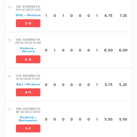
15A GIORNATA
04/12/2022 11:30
1
0
1
0
0
0
1
6,75
7,25
SPAL
-
Modena
2-3
16A GIORNATA
08/12/2022 14:00
Modena
-
0
1
0
0
0
0
1
6,00
6,00
Venezia
2-2
17A GIORNATA
11/12/2022 17:00
0
0
0
0
0
0
1
5,75
5,25
Bari
-
Modena
4-1
18A GIORNATA
18/12/2022 13:00
Modena
-
0
0
0
0
0
0
1
5,50
5,50
Benevento
1-1