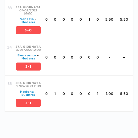
35A GIORNATA
01/05/2023
16:00
0
0
0
0
0
1
0
5,50
5,50
Venezia
-
Modena
5-0
37A GIORNATA
13/05/2023 12:00
Benevento
-
0
0
0
0
0
0
0
-
-
Modena
2-1
38A GIORNATA
19/05/2023 18:30
Modena
-
0
1
0
0
0
0
1
7,00
6,50
Sudtirol
2-1