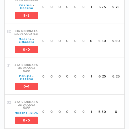
Palermo
-
0
0
0
0
0
0
1
5,75
5,75
Modena
5-2
31A GIORNATA
02/04/2023 14:15
Modena
-
0
0
0
0
0
0
0
5,50
5,50
Cittadella
0-0
32A GIORNATA
10/04/2023
13:00
0
0
0
0
0
0
1
6,25
6,25
Perugia
-
Modena
0-1
34A GIORNATA
22/04/2023
12:00
0
0
0
0
0
0
1
5,50
0
Modena
-
SPAL
0-0