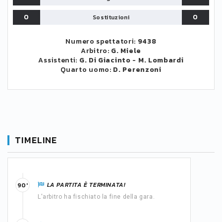
0
0
Sostituzioni
Numero spettatori:
9438
Arbitro:
G. Miele
Assistenti:
G. Di Giacinto
-
M. Lombardi
Quarto uomo:
D. Perenzoni
TIMELINE
LA PARTITA È TERMINATA!
90'
L'arbitro ha fischiato la fine della gara.