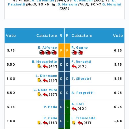
45'+1 aut.
A. La Mantia
(SPA)
, 58'
G. Moncini
(SPA)
, 72'
D.
Falcinelli
(Mod)
, 90'+6 rig.
D. Marsura
(Mod)
, 90'+7
G. Moncini
(SPA)
Voto
Calciatore
R
R
Calciatore
Voto
E. Alfonso
R. Gagno
5,75
P
P
6,25
B. Meccariello
F. Renzetti
5,50
D
D
5,75
(46')
(60')
L. Dickmann
5,00
D
D
T. Silvestri
5,75
(56')
C. Dalle Mura
5,50
D
D
A. Pergreffi
6,25
(87')
A. Poli
5,75
P. Peda
D
C
6,25
(60')
R. Celia
L. Tremolada
5,00
D
C
6,00
(56')
(61')