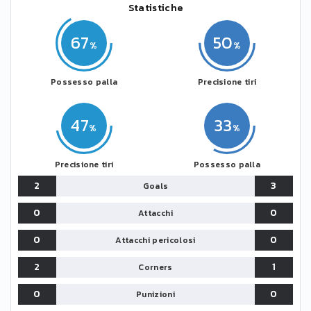
Statistiche
67
50
Possesso palla
Precisione tiri
47
33
Precisione tiri
Possesso palla
2
3
Goals
0
0
Attacchi
0
0
Attacchi pericolosi
2
1
Corners
0
0
Punizioni