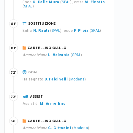
Esce
C. Dalle Mura
(
SPAL
), entra
M. Finotto
(
SPAL
)
SOSTITUZIONE
81'
Entra
N. Rauti
(
SPAL
), esce
F. Proia
(
SPAL
)
CARTELLINO GIALLO
81'
Ammonizione
L. Valzania
(
SPAL
)
GOAL
72'
Ha segnato
D. Falcinelli
(
Modena
)
ASSIST
72'
Assist di
M. Armellino
CARTELLINO GIALLO
66'
Ammonizione
G. Cittadini
(
Modena
)