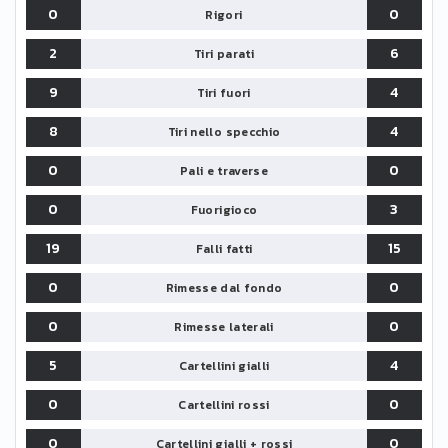
0
0
Rigori
2
6
Tiri parati
9
4
Tiri fuori
8
4
Tiri nello specchio
0
0
Pali e traverse
0
3
Fuorigioco
19
15
Falli fatti
0
0
Rimesse dal fondo
0
0
Rimesse laterali
5
4
Cartellini gialli
0
0
Cartellini rossi
0
0
Cartellini gialli + rossi