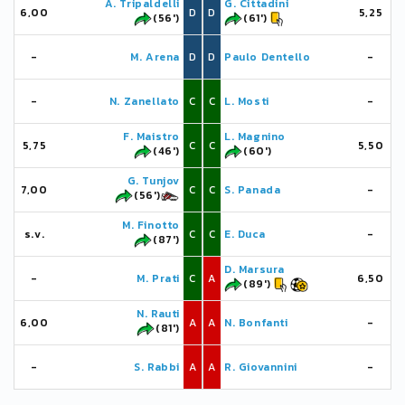
A. Tripaldelli
G. Cittadini
6,00
D
D
5,25
(56')
(61')
-
M. Arena
D
D
Paulo Dentello
-
-
N. Zanellato
C
C
L. Mosti
-
F. Maistro
L. Magnino
5,75
C
C
5,50
(46')
(60')
G. Tunjov
7,00
C
C
S. Panada
-
(56')
M. Finotto
s.v.
C
C
E. Duca
-
(87')
D. Marsura
-
M. Prati
C
A
6,50
(89')
N. Rauti
6,00
A
A
N. Bonfanti
-
(81')
-
S. Rabbi
A
A
R. Giovannini
-