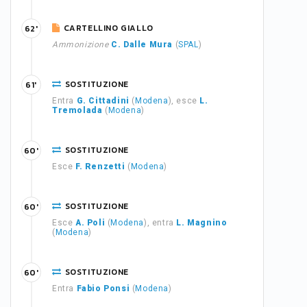
CARTELLINO GIALLO
62'
Ammonizione
C. Dalle Mura
(
SPAL
)
SOSTITUZIONE
61'
Entra
G. Cittadini
(
Modena
), esce
L.
Tremolada
(
Modena
)
SOSTITUZIONE
60'
Esce
F. Renzetti
(
Modena
)
SOSTITUZIONE
60'
Esce
A. Poli
(
Modena
), entra
L. Magnino
(
Modena
)
SOSTITUZIONE
60'
Entra
Fabio Ponsi
(
Modena
)