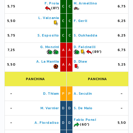
F. Proia
M. Armellino
5,75
C
C
6,75
(81')
L. Valzania
5,50
C
C
F. Gerli
6,25
5,75
S. Esposito
C
C
S. Oukhadda
6,25
G. Moncini
D. Falcinelli
7,25
A
A
6,75
(89')
A. La Mantia
D. Diaw
5,50
A
A
5,25
PANCHINA
PANCHINA
-
D. Thiam
P
P
A. Seculin
-
-
M. Varnier
D
D
S. De Maio
-
Fabio Ponsi
-
A. Fiordaliso
D
D
5,50
(60')