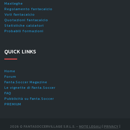
Maxileghe
Regolamento fantacalcio
Voti fantacalcio
Quotazioni fantacalcio
Statistiche calciatori
Probabili formazioni
QUICK LINKS
Home
Forum
Fanta.Soccer Magazine
Le vignette di Fanta.Soccer
FAQ
Pubblicità su Fanta.Soccer
PREMIUM
2026
©
FANTASOCCERVILLAGE S.R.L.S.
-
NOTE LEGALI
|
PRIVACY
|