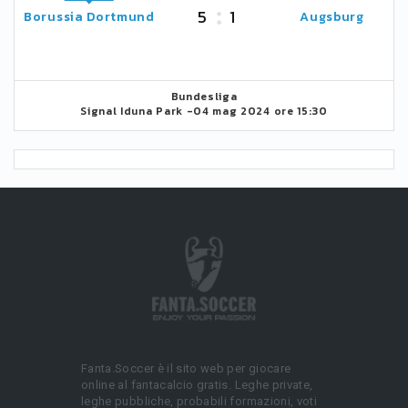
5
1
Borussia Dortmund
Augsburg
Bundesliga
Signal Iduna Park -
04 mag 2024 ore 15:30
Fanta.Soccer è il sito web per giocare
online al fantacalcio gratis. Leghe private,
leghe pubbliche, probabili formazioni, voti