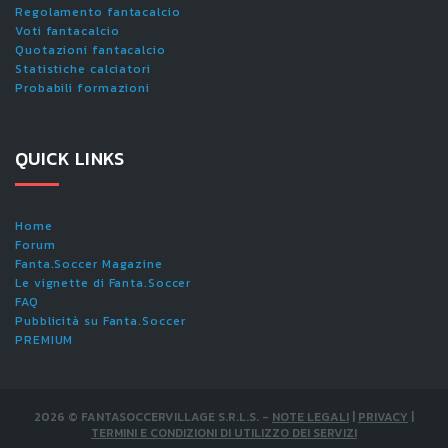
Regolamento fantacalcio
Voti fantacalcio
Quotazioni fantacalcio
Statistiche calciatori
Probabili formazioni
QUICK LINKS
Home
Forum
Fanta.Soccer Magazine
Le vignette di Fanta.Soccer
FAQ
Pubblicità su Fanta.Soccer
PREMIUM
2026
©
FANTASOCCERVILLAGE S.R.L.S.
-
NOTE LEGALI
|
PRIVACY
|
TERMINI E CONDIZIONI DI UTILIZZO DEI SERVIZI