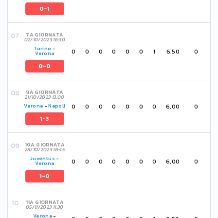
0-1
7A GIORNATA
02/10/2023 16:30
Torino
-
0
0
0
0
0
0
1
6,50
0
Verona
0-0
9A GIORNATA
21/10/2023 13:00
0
0
0
0
0
0
0
6,00
0
Verona
-
Napoli
1-3
10A GIORNATA
28/10/2023 18:45
Juventus
-
0
0
0
0
0
0
0
6,00
0
Verona
1-0
11A GIORNATA
05/11/2023 11:30
Verona
-