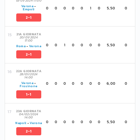
13/01/2024 17:00
Verona
-
0
0
0
0
0
1
0
5,50
0
Empoli
2-1
21A GIORNATA
20/01/2024
17:00
0
0
1
0
0
0
0
5,50
0
Roma
-
Verona
2-1
22A GIORNATA
28/01/2024
14:00
0
0
0
0
0
0
0
6,00
0
Verona
-
Frosinone
1-1
23A GIORNATA
04/02/2024
14:00
0
0
0
0
0
0
0
5,50
0
Napoli
-
Verona
2-1