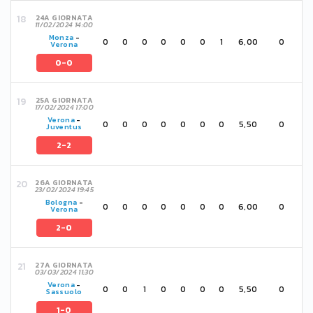
24A GIORNATA
11/02/2024 14:00
Monza
-
0
0
0
0
0
0
1
6,00
0
Verona
0-0
25A GIORNATA
17/02/2024 17:00
Verona
-
0
0
0
0
0
0
0
5,50
0
Juventus
2-2
26A GIORNATA
23/02/2024 19:45
Bologna
-
0
0
0
0
0
0
0
6,00
0
Verona
2-0
27A GIORNATA
03/03/2024 11:30
Verona
-
0
0
1
0
0
0
0
5,50
0
Sassuolo
1-0