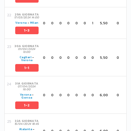
29A GIORNATA
17/03/2024 14:00
0
0
0
0
0
0
1
5,50
0
Verona
-
Milan
1-3
30A GIORNATA
01/04/2024
13:00
0
0
0
0
0
0
0
5,50
0
Cagliari
-
Verona
1-1
31A GIORNATA
07/04/2024
16:00
0
0
0
0
0
0
0
6,00
0
Verona
-
Genoa
1-2
32A GIORNATA
15/04/2024 18:45
Atalanta
-
0
0
0
0
0
0
0
6,00
0