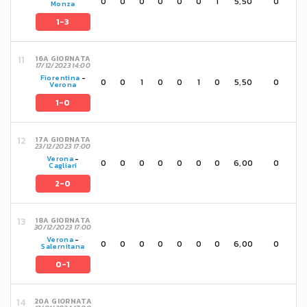
0
0
0
0
0
0
1
5,50
0
Monza
1-3
16A GIORNATA
17/12/2023 14:00
Fiorentina
-
0
0
1
0
0
1
0
5,50
0
Verona
1-0
17A GIORNATA
23/12/2023 17:00
Verona
-
0
0
0
0
0
0
0
6,00
0
Cagliari
2-0
18A GIORNATA
30/12/2023 17:00
Verona
-
0
0
0
0
0
0
0
6,00
0
Salernitana
0-1
20A GIORNATA