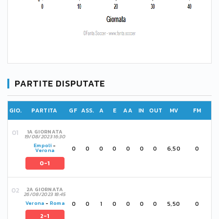
PARTITE DISPUTATE
GIO.
PARTITA
GF
ASS.
A
E
AA
IN
OUT
MV
FM
1A GIORNATA
19/08/2023 16:30
Empoli
-
0
0
0
0
0
0
0
6,50
0
Verona
0-1
2A GIORNATA
26/08/2023 18:45
0
0
1
0
0
0
0
5,50
0
Verona
-
Roma
2-1