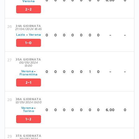
Verona
2-2
34A GIORNATA
27/04/2024 18:45
0
0
0
0
0
0
0
-
-
Lazio
-
Verona
1-0
35A GIORNATA
05/05/2024
13:00
0
0
0
0
0
1
0
-
-
Verona
-
Fiorentina
2-1
36A GIORNATA
12/05/2024 13:00
Verona
-
0
0
0
0
0
0
0
6,00
0
Torino
1-2
37A GIORNATA
20/05/2024