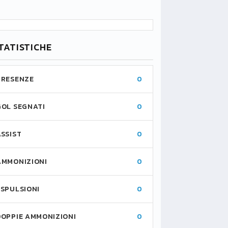
TATISTICHE
PRESENZE
0
GOL SEGNATI
0
ASSIST
0
AMMONIZIONI
0
ESPULSIONI
0
DOPPIE AMMONIZIONI
0