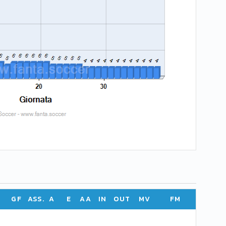
GF
ASS.
A
E
AA
IN
OUT
MV
FM