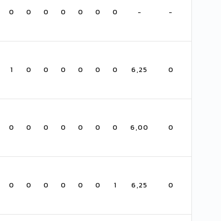
0
0
0
0
0
0
0
-
-
1
0
0
0
0
0
0
6,25
0
0
0
0
0
0
0
0
6,00
0
0
0
0
0
0
0
1
6,25
0