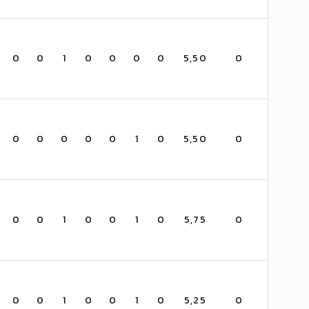
0
0
1
0
0
0
0
5,50
0
0
0
0
0
0
1
0
5,50
0
0
0
1
0
0
1
0
5,75
0
0
0
1
0
0
1
0
5,25
0