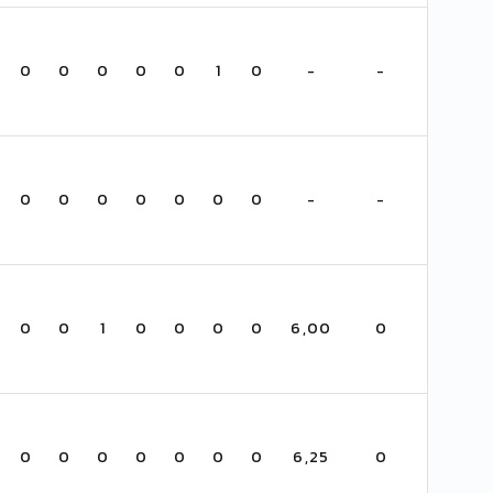
0
0
0
0
0
1
0
-
-
0
0
0
0
0
0
0
-
-
0
0
1
0
0
0
0
6,00
0
0
0
0
0
0
0
0
6,25
0