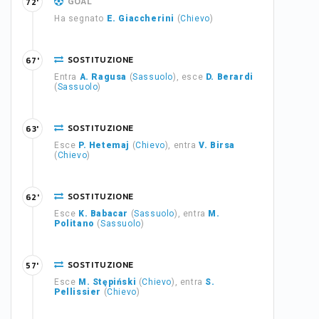
GOAL
72'
Ha segnato
E. Giaccherini
(
Chievo
)
SOSTITUZIONE
67'
Entra
A. Ragusa
(
Sassuolo
), esce
D. Berardi
(
Sassuolo
)
SOSTITUZIONE
63'
Esce
P. Hetemaj
(
Chievo
), entra
V. Birsa
(
Chievo
)
SOSTITUZIONE
62'
Esce
K. Babacar
(
Sassuolo
), entra
M.
Politano
(
Sassuolo
)
SOSTITUZIONE
57'
Esce
M. Stępiński
(
Chievo
), entra
S.
Pellissier
(
Chievo
)