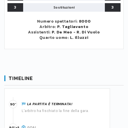
3
3
Sostituzioni
Numero spettatori:
8000
Arbitro:
P. Tagliavento
Assistenti:
P. De Meo
-
R. Di Vuolo
Quarto uomo:
L. Illuzzi
TIMELINE
LA PARTITA È TERMINATA!
90'
L'arbitro ha fischiato la fine della gara.
GOAL
90'+5