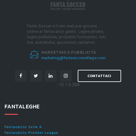
Fanta.Soccer è il sito web per giocare
online al fantacalcio gratis. Leghe private,
leghe pubbliche, probabili formazioni, voti
live, statistiche, quotazioni calciatori.
MARKETING E PUBBLICITÀ
marketing@fantasoccevillage.com
CONTATTACI
- 10.1.0.204
FANTALEGHE
Fantacalcio Serie A
Fantacalcio Premier League