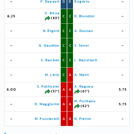
-
F. Depaoli
D
D
Rogério
-
V. Birsa
6,25
C
C
D. Biondini
-
(63')
-
N. Rigoni
C
C
A. Duncan
-
-
G. Gaudino
C
C
S. Sensi
-
-
S. Bastien
C
C
L. Mazzitelli
-
-
M. Léris
C
A
A. Matri
-
S. Pellissier
A. Ragusa
6,00
A
A
5,75
(57')
(67')
M. Politano
-
R. Meggiorini
A
A
5,75
(62')
-
M. Pucciarelli
A
A
N. Pierini
-