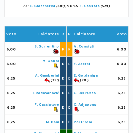
72'
E. Giaccherini
(Chi)
, 90'+5
F. Cassata
(Sas)
Voto
Calciatore
R
R
Calciatore
Voto
S. Sorrentino
A. Consigli
6,00
P
P
6,00
M. Gobbi
6,00
D
D
F. Acerbi
6,00
A. Gamberini
E. Goldaniga
6,25
D
D
6,25
(75')
(78')
6,25
I. Radovanović
D
D
C. Dell'Orco
6,25
F. Cacciatore
C. Adjapong
6,25
D
D
6,25
6,25
M. Bani
D
D
Pol Lirola
6,25