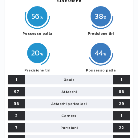
Statistiche
56
38
Possesso palla
Precisione tiri
20
44
Precisione tiri
Possesso palla
1
1
Goals
97
86
Attacchi
36
29
Attacchi pericolosi
2
1
Corners
7
22
Punizioni