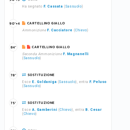
Ha segnato
F. Cassata
(
Sassuolo
)
CARTELLINO GIALLO
90'+4
Ammonizione
F. Cacciatore
(
Chievo
)
CARTELLINO GIALLO
84'
Seconda Ammonizione
F. Magnanelli
(
Sassuolo
)
SOSTITUZIONE
78'
Esce
E. Goldaniga
(
Sassuolo
), entra
F. Peluso
(
Sassuolo
)
SOSTITUZIONE
75'
Esce
A. Gamberini
(
Chievo
), entra
B. Cesar
(
Chievo
)