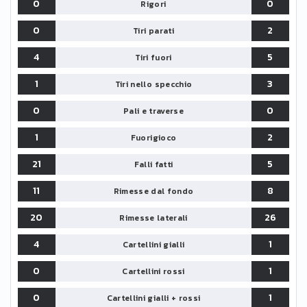
0
0
Rigori
0
2
Tiri parati
4
5
Tiri fuori
1
3
Tiri nello specchio
0
0
Pali e traverse
1
2
Fuorigioco
21
5
Falli fatti
11
8
Rimesse dal fondo
20
26
Rimesse laterali
4
1
Cartellini gialli
0
1
Cartellini rossi
0
1
Cartellini gialli + rossi