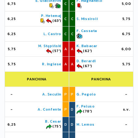
E. Giaccherini
F. Magnanelli
6,75
C
C
5,00
P. Hetemaj
6,25
C
C
S. Missiroli
5,75
(63')
F. Cassata
6,25
L. Castro
C
C
6,75
M. Stępiński
K. Babacar
5,75
A
A
6,00
(57')
(62')
D. Berardi
5,75
R. Inglese
A
A
5,75
(67')
PANCHINA
PANCHINA
-
A. Seculin
P
P
G. Pegolo
-
F. Peluso
-
A. Confente
P
D
s.v.
(78')
B. Cesar
6,25
D
D
M. Lemos
-
(75')