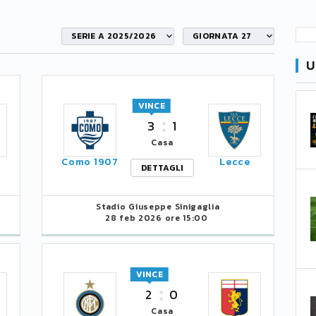
SERIE A 2025/2026
GIORNATA 27
U
VINCE
3
1
Casa
i
Como 1907
Lecce
DETTAGLI
Stadio Giuseppe Sinigaglia
28 feb 2026 ore 15:00
VINCE
2
0
Casa