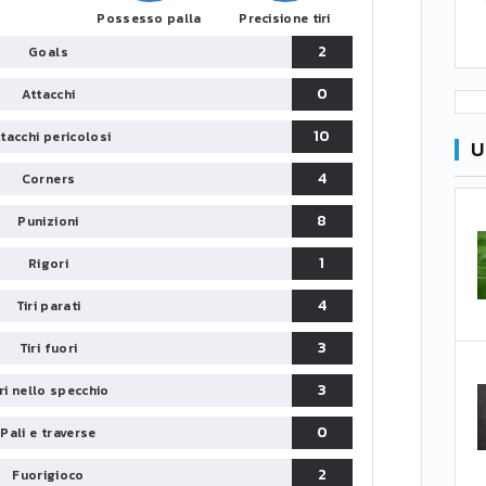
Possesso palla
Precisione tiri
2
Goals
0
Attacchi
10
tacchi pericolosi
U
4
Corners
8
Punizioni
1
Rigori
4
Tiri parati
3
Tiri fuori
3
iri nello specchio
0
Pali e traverse
2
Fuorigioco