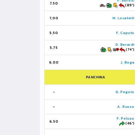
F. Đuričić
7,50
(89')
7,00
M. Locatelli
5,50
F. Caputo
D. Berardi
5,75
(74')
6,00
J. Boga
PANCHINA
-
G. Pegolo
-
A. Russo
F. Peluso
6,50
(46')