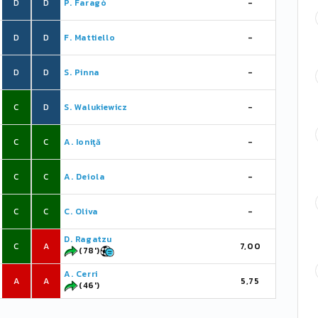
D
D
P. Faragò
-
D
D
F. Mattiello
-
D
D
S. Pinna
-
C
D
S. Walukiewicz
-
C
C
A. Ioniţă
-
C
C
A. Deiola
-
C
C
C. Oliva
-
D. Ragatzu
C
A
7,00
(78')
A. Cerri
A
A
5,75
(46')