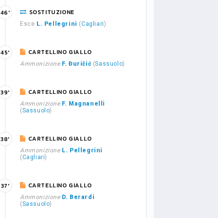
SOSTITUZIONE
46'
Esce
L. Pellegrini
(
Cagliari
)
CARTELLINO GIALLO
45'
Ammonizione
F. Đuričić
(
Sassuolo
)
CARTELLINO GIALLO
39'
Ammonizione
F. Magnanelli
(
Sassuolo
)
CARTELLINO GIALLO
38'
Ammonizione
L. Pellegrini
(
Cagliari
)
CARTELLINO GIALLO
37'
Ammonizione
D. Berardi
(
Sassuolo
)