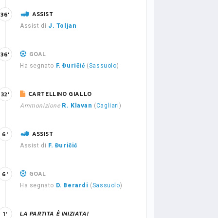
ASSIST
36'
Assist di
J. Toljan
GOAL
36'
Ha segnato
F. Đuričić
(
Sassuolo
)
CARTELLINO GIALLO
32'
Ammonizione
R. Klavan
(
Cagliari
)
ASSIST
6'
Assist di
F. Đuričić
GOAL
6'
Ha segnato
D. Berardi
(
Sassuolo
)
LA PARTITA È INIZIATA!
1'