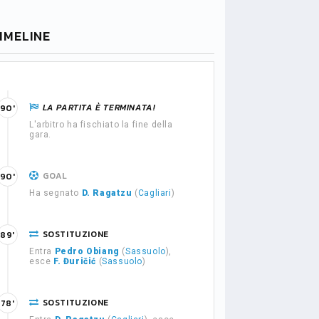
IMELINE
LA PARTITA È TERMINATA!
90'
L'arbitro ha fischiato la fine della
gara.
GOAL
90'
Ha segnato
D. Ragatzu
(
Cagliari
)
SOSTITUZIONE
89'
Entra
Pedro Obiang
(
Sassuolo
),
esce
F. Đuričić
(
Sassuolo
)
SOSTITUZIONE
78'