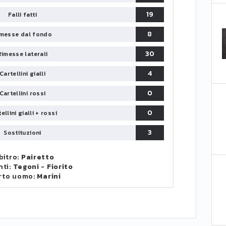
19
Falli fatti
8
messe dal fondo
30
Rimesse laterali
4
Cartellini gialli
0
Cartellini rossi
0
ellini gialli + rossi
3
Sostituzioni
bitro:
Pairetto
nti:
Tegoni
-
Fiorito
rto uomo:
Marini