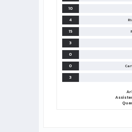
10
4
Ri
15
3
0
0
Cart
3
Ar
Assiste
Qua