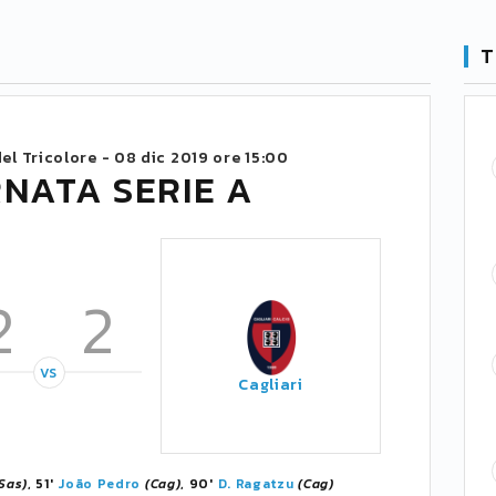
T
el Tricolore -
08 dic 2019 ore 15:00
RNATA SERIE A
2
2
VS
Cagliari
Sas)
, 51'
João Pedro
(Cag)
, 90'
D. Ragatzu
(Cag)