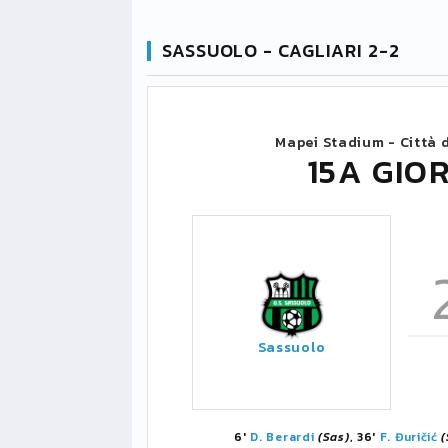
SASSUOLO - CAGLIARI 2-2
Mapei Stadium - Città d
15A GIO
Sassuolo
6'
D. Berardi
(Sas)
, 36'
F. Đuričić
(