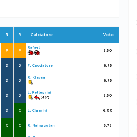
R
R
Calciatore
Voto
Rafael
P
P
5,50
D
D
F. Cacciatore
6,75
R. Klavan
D
D
6,75
L. Pellegrini
D
D
5,50
(46')
D
C
L. Cigarini
6,00
C
C
R. Nainggolan
5,75