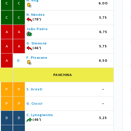
M. Rog
C
C
6,00
N. Nández
C
C
5,75
(78')
João Pedro
A
A
6,75
G. Simeone
A
A
5,75
(46')
F. Pisacane
A
0
6,50
PANCHINA
P
P
S. Aresti
-
P
P
G. Ciocci
-
C. Lykogiannis
D
D
5,25
(46')