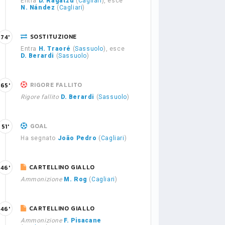
Entra
D. Ragatzu
(
Cagliari
), esce
N. Nández
(
Cagliari
)
SOSTITUZIONE
74'
Entra
H. Traoré
(
Sassuolo
), esce
D. Berardi
(
Sassuolo
)
RIGORE FALLITO
65'
Rigore fallito
D. Berardi
(
Sassuolo
)
GOAL
51'
Ha segnato
João Pedro
(
Cagliari
)
CARTELLINO GIALLO
46'
Ammonizione
M. Rog
(
Cagliari
)
CARTELLINO GIALLO
46'
Ammonizione
F. Pisacane