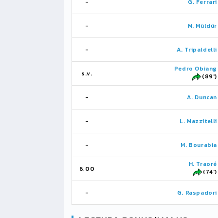
-
G. Ferrari
-
M. Müldür
-
A. Tripaldelli
Pedro Obiang
s.v.
(89')
-
A. Duncan
-
L. Mazzitelli
-
M. Bourabia
H. Traoré
6,00
(74')
-
G. Raspadori