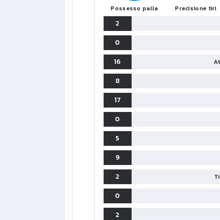
Possesso palla
Precisione tiri
2
0
16
At
8
17
0
5
9
2
T
0
2