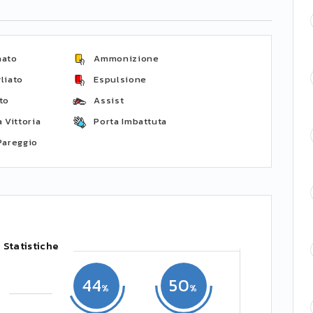
nato
Ammonizione
liato
Espulsione
to
Assist
 Vittoria
Porta Imbattuta
Pareggio
Statistiche
44
50