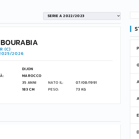
SERIE A 2022/2023
S
 BOURABIA
R (C)
 2025/2026
DIJON
À:
MAROCCO
35 ANNI
NATO IL:
07/08/1991
183 CM
PESO:
73 KG