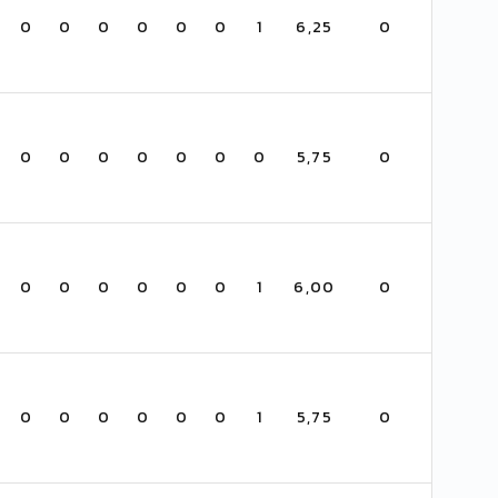
0
0
0
0
0
0
1
6,25
0
0
0
0
0
0
0
0
5,75
0
0
0
0
0
0
0
1
6,00
0
0
0
0
0
0
0
1
5,75
0