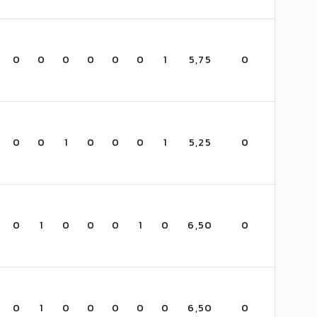
0
0
0
0
0
0
1
5,75
0
0
0
1
0
0
0
1
5,25
0
0
1
0
0
0
1
0
6,50
0
0
1
0
0
0
0
0
6,50
0