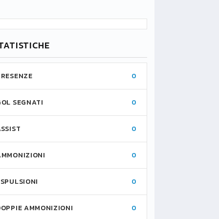
TATISTICHE
PRESENZE
0
GOL SEGNATI
0
ASSIST
0
AMMONIZIONI
0
ESPULSIONI
0
DOPPIE AMMONIZIONI
0