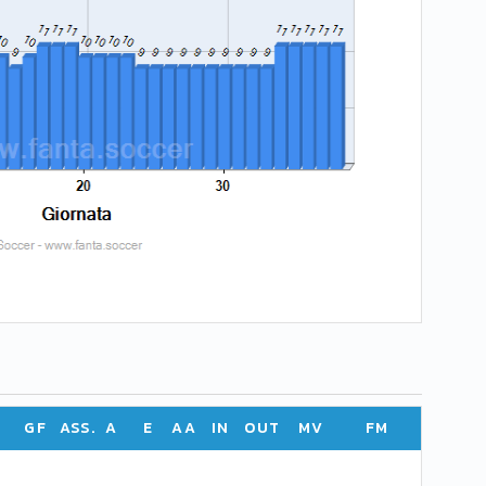
GF
ASS.
A
E
AA
IN
OUT
MV
FM