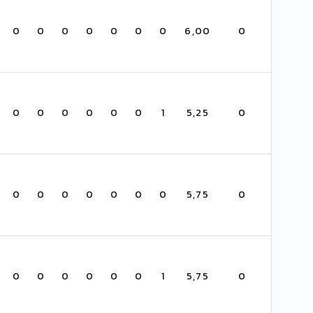
0
0
0
0
0
0
0
6,00
0
0
0
0
0
0
0
1
5,25
0
0
0
0
0
0
0
0
5,75
0
0
0
0
0
0
0
1
5,75
0