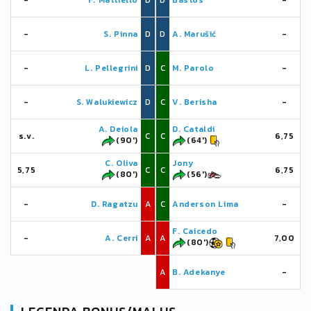
-
F. Mattiello
D
D
Bastos
-
-
S. Pinna
D
D
A. Marušić
-
-
L. Pellegrini
D
C
M. Parolo
-
-
S. Walukiewicz
D
C
V. Berisha
-
A. Deiola
D. Cataldi
s.v.
C
C
6,75
(90')
(64')
C. Oliva
Jony
5,75
C
C
6,75
(80')
(56')
-
D. Ragatzu
A
C
Anderson Lima
-
F. Caicedo
-
A. Cerri
A
A
7,00
(80')
A
B. Adekanye
-