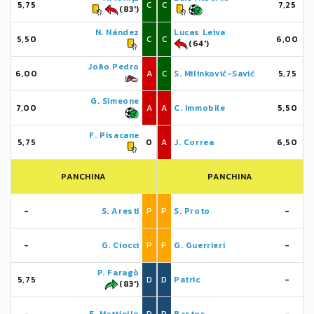
5,75
C
C
7,25
(83')
N. Nández
Lucas Leiva
5,50
C
C
6,00
(64')
João Pedro
6,00
A
C
S. Milinković-Savić
5,75
G. Simeone
7,00
A
A
C. Immobile
5,50
F. Pisacane
5,75
0
A
J. Correa
6,50
PANCHINA
PANCHINA
-
S. Aresti
P
P
S. Proto
-
-
G. Ciocci
P
P
G. Guerrieri
-
P. Faragò
5,75
D
D
Patric
-
(83')