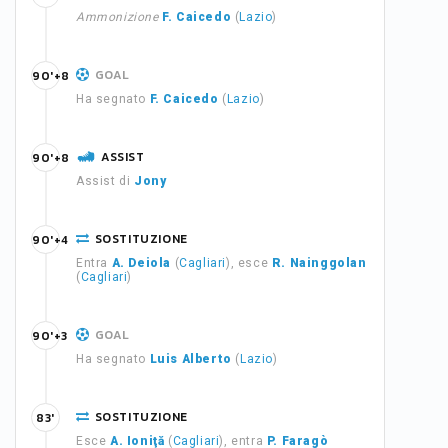
Ammonizione
F. Caicedo
(
Lazio
)
GOAL
90'+8
Ha segnato
F. Caicedo
(
Lazio
)
ASSIST
90'+8
Assist di
Jony
SOSTITUZIONE
90'+4
Entra
A. Deiola
(
Cagliari
), esce
R. Nainggolan
(
Cagliari
)
GOAL
90'+3
Ha segnato
Luis Alberto
(
Lazio
)
SOSTITUZIONE
83'
Esce
A. Ioniţă
(
Cagliari
), entra
P. Faragò