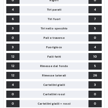
0
0
Rigori
4
4
Tiri parati
6
7
Tiri fuori
3
5
Tiri nello specchio
0
0
Pali e traverse
3
4
Fuorigioco
12
10
Falli fatti
12
5
Rimesse dal fondo
12
26
Rimesse laterali
4
3
Cartellini gialli
0
0
Cartellini rossi
0
0
Cartellini gialli + rossi