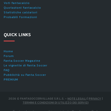
Voti fantacalcio
Quotazioni fantacalcio
Statistiche calciatori
Probabili formazioni
QUICK LINKS
Home
Forum
Fanta.Soccer Magazine
Le vignette di Fanta.Soccer
FAQ
Pubblicità su Fanta.Soccer
PREMIUM
2026
©
FANTASOCCERVILLAGE S.R.L.S.
-
NOTE LEGALI
|
PRIVACY
|
TERMINI E CONDIZIONI DI UTILIZZO DEI SERVIZI