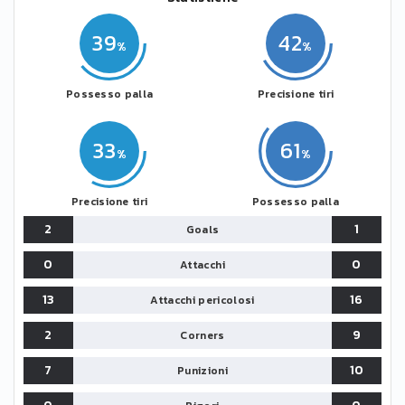
39
42
Possesso palla
Precisione tiri
33
61
Precisione tiri
Possesso palla
2
1
Goals
0
0
Attacchi
13
16
Attacchi pericolosi
2
9
Corners
7
10
Punizioni