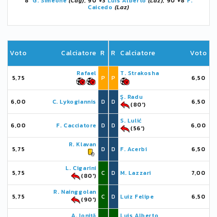
8'
G. Simeone
(Cag)
, 90'+3
Luis Alberto
(Laz)
, 90'+8
F.
Caicedo
(Laz)
Voto
Calciatore
R
R
Calciatore
Voto
Rafael
T. Strakosha
5,75
P
P
6,50
Ş. Radu
6,00
C. Lykogiannis
D
D
6,50
(80')
S. Lulić
6,00
F. Cacciatore
D
D
6,00
(56')
R. Klavan
5,75
D
D
F. Acerbi
6,50
L. Cigarini
5,75
C
D
M. Lazzari
7,00
(80')
R. Nainggolan
5,75
C
D
Luiz Felipe
6,50
(90')
A. Ioniţă
Luis Alberto