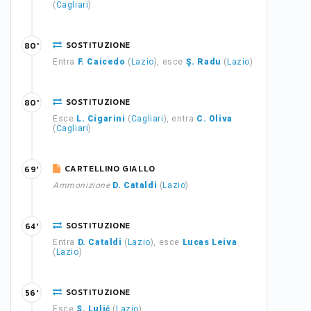
(
Cagliari
)
SOSTITUZIONE
80'
Entra
F. Caicedo
(
Lazio
), esce
Ş. Radu
(
Lazio
)
SOSTITUZIONE
80'
Esce
L. Cigarini
(
Cagliari
), entra
C. Oliva
(
Cagliari
)
CARTELLINO GIALLO
69'
Ammonizione
D. Cataldi
(
Lazio
)
SOSTITUZIONE
64'
Entra
D. Cataldi
(
Lazio
), esce
Lucas Leiva
(
Lazio
)
SOSTITUZIONE
56'
Esce
S. Lulić
(
Lazio
)