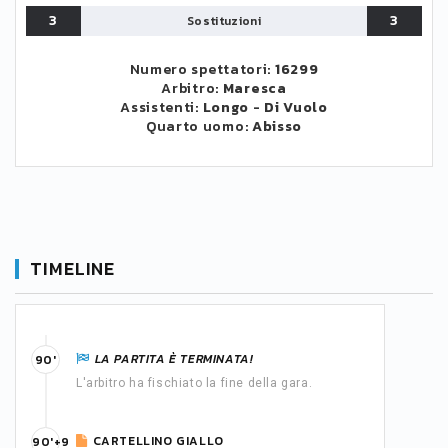
3
3
Sostituzioni
Numero spettatori:
16299
Arbitro:
Maresca
Assistenti:
Longo
-
Di Vuolo
Quarto uomo:
Abisso
TIMELINE
LA PARTITA È TERMINATA!
90'
L'arbitro ha fischiato la fine della gara.
CARTELLINO GIALLO
90'+9