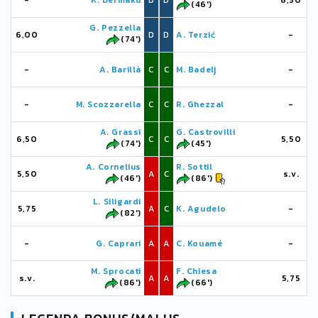
-
K. Dermaku
D
D
6,50
(46')
G. Pezzella
6,00
D
D
A. Terzić
-
(74')
-
A. Barillà
C
C
M. Badelj
-
-
M. Scozzarella
C
C
R. Ghezzal
-
A. Grassi
G. Castrovilli
6,50
C
C
5,50
(74')
(45')
A. Cornelius
R. Sottil
5,50
A
C
s.v.
(46')
(86')
L. Siligardi
5,75
A
C
K. Agudelo
-
(82')
-
G. Caprari
A
A
C. Kouamé
-
M. Sprocati
F. Chiesa
s.v.
A
A
5,75
(86')
(66')