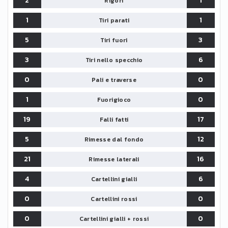
2
1
Rigori
1
1
Tiri parati
5
3
Tiri fuori
3
6
Tiri nello specchio
0
0
Pali e traverse
1
0
Fuorigioco
19
17
Falli fatti
5
12
Rimesse dal fondo
21
16
Rimesse laterali
4
6
Cartellini gialli
0
0
Cartellini rossi
0
0
Cartellini gialli + rossi