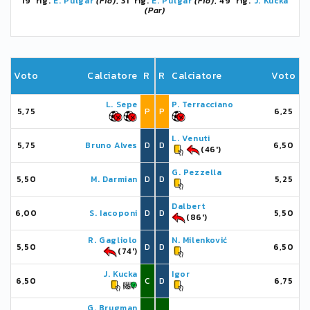
19' rig.
E. Pulgar
(Fio)
, 31' rig.
E. Pulgar
(Fio)
, 49' rig.
J. Kucka
(Par)
Voto
Calciatore
R
R
Calciatore
Voto
L. Sepe
P. Terracciano
5,75
P
P
6,25
L. Venuti
5,75
Bruno Alves
D
D
6,50
(46')
G. Pezzella
5,50
M. Darmian
D
D
5,25
Dalbert
6,00
S. Iacoponi
D
D
5,50
(86')
R. Gagliolo
N. Milenković
5,50
D
D
6,50
(74')
J. Kucka
Igor
6,50
C
D
6,75
G. Brugman