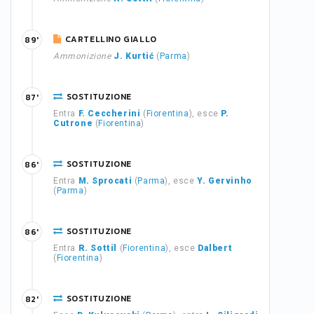
CARTELLINO GIALLO
89'
Ammonizione
J. Kurtić
(
Parma
)
SOSTITUZIONE
87'
Entra
F. Ceccherini
(
Fiorentina
), esce
P.
Cutrone
(
Fiorentina
)
SOSTITUZIONE
86'
Entra
M. Sprocati
(
Parma
), esce
Y. Gervinho
(
Parma
)
SOSTITUZIONE
86'
Entra
R. Sottil
(
Fiorentina
), esce
Dalbert
(
Fiorentina
)
SOSTITUZIONE
82'