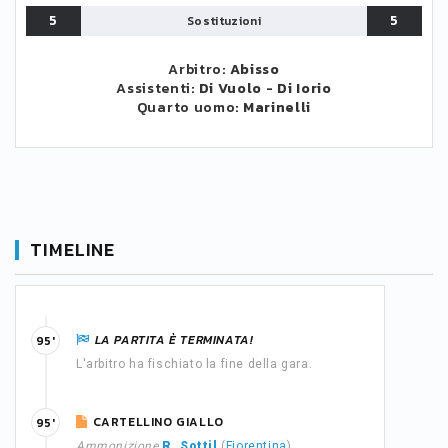
5
5
Sostituzioni
Arbitro:
Abisso
Assistenti:
Di Vuolo
-
Di Iorio
Quarto uomo:
Marinelli
TIMELINE
LA PARTITA È TERMINATA!
95'
L'arbitro ha fischiato la fine della gara.
CARTELLINO GIALLO
95'
Ammonizione
R. Sottil
(
Fiorentina
)