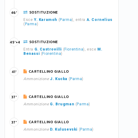
SOSTITUZIONE
46'
Esce
Y. Karamoh
(
Parma
), entra
A. Cornelius
(
Parma
)
SOSTITUZIONE
45'+4
Entra
G. Castrovilli
(
Fiorentina
), esce
M.
Benassi
(
Fiorentina
)
CARTELLINO GIALLO
41'
Ammonizione
J. Kucka
(
Parma
)
CARTELLINO GIALLO
37'
Ammonizione
G. Brugman
(
Parma
)
CARTELLINO GIALLO
37'
Ammonizione
D. Kulusevski
(
Parma
)