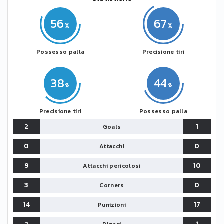
56
67
Possesso palla
Precisione tiri
38
44
Precisione tiri
Possesso palla
2
1
Goals
0
0
Attacchi
9
10
Attacchi pericolosi
3
0
Corners
14
17
Punizioni