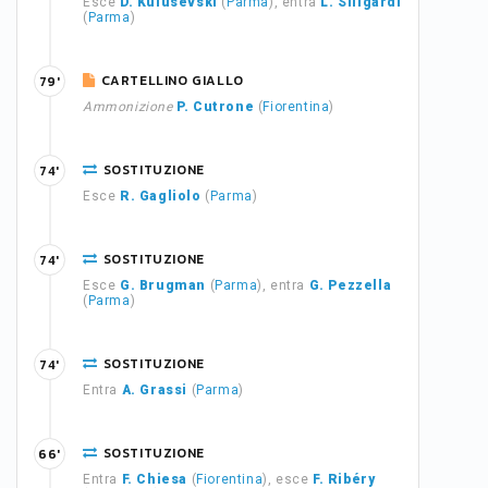
Esce
D. Kulusevski
(
Parma
), entra
L. Siligardi
(
Parma
)
CARTELLINO GIALLO
79'
Ammonizione
P. Cutrone
(
Fiorentina
)
SOSTITUZIONE
74'
Esce
R. Gagliolo
(
Parma
)
SOSTITUZIONE
74'
Esce
G. Brugman
(
Parma
), entra
G. Pezzella
(
Parma
)
SOSTITUZIONE
74'
Entra
A. Grassi
(
Parma
)
SOSTITUZIONE
66'
Entra
F. Chiesa
(
Fiorentina
), esce
F. Ribéry