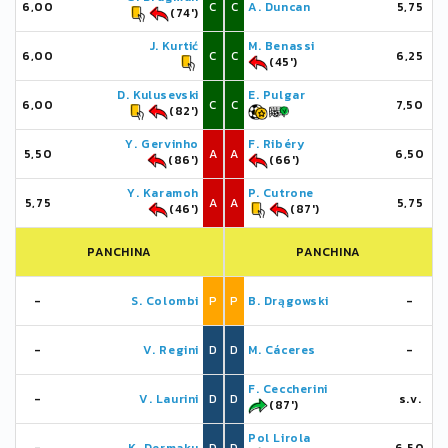
6,00
C
C
A. Duncan
5,75
(74')
J. Kurtić
M. Benassi
6,00
C
C
6,25
(45')
D. Kulusevski
E. Pulgar
6,00
C
C
7,50
(82')
Y. Gervinho
F. Ribéry
5,50
A
A
6,50
(86')
(66')
Y. Karamoh
P. Cutrone
5,75
A
A
5,75
(46')
(87')
PANCHINA
PANCHINA
-
S. Colombi
P
P
B. Drągowski
-
-
V. Regini
D
D
M. Cáceres
-
F. Ceccherini
-
V. Laurini
D
D
s.v.
(87')
Pol Lirola