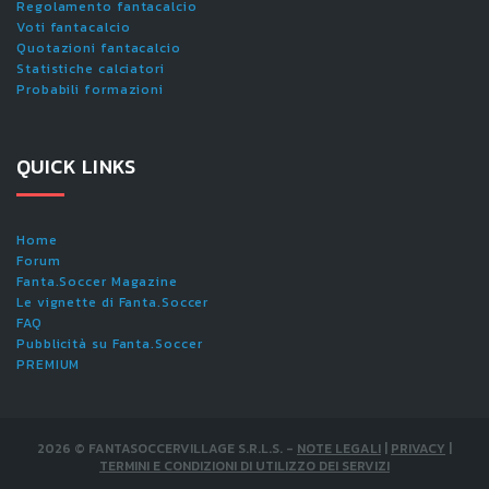
Regolamento fantacalcio
Voti fantacalcio
Quotazioni fantacalcio
Statistiche calciatori
Probabili formazioni
QUICK LINKS
Home
Forum
Fanta.Soccer Magazine
Le vignette di Fanta.Soccer
FAQ
Pubblicità su Fanta.Soccer
PREMIUM
2026
©
FANTASOCCERVILLAGE S.R.L.S.
-
NOTE LEGALI
|
PRIVACY
|
TERMINI E CONDIZIONI DI UTILIZZO DEI SERVIZI