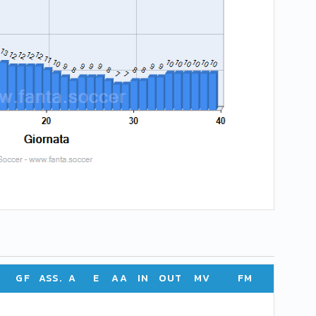
GF
ASS.
A
E
AA
IN
OUT
MV
FM