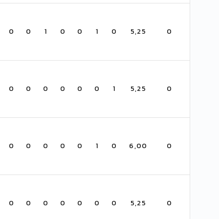
0
0
1
0
0
1
0
5,25
0
0
0
0
0
0
0
1
5,25
0
0
0
0
0
0
1
0
6,00
0
0
0
0
0
0
0
0
5,25
0