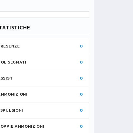
TATISTICHE
PRESENZE
0
GOL SEGNATI
0
ASSIST
0
AMMONIZIONI
0
ESPULSIONI
0
DOPPIE AMMONIZIONI
0