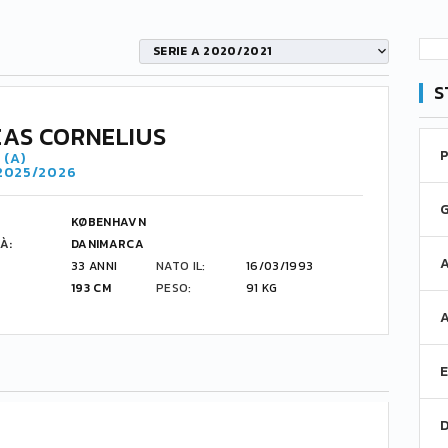
SERIE A 2020/2021
S
AS CORNELIUS
 (A)
 2025/2026
KØBENHAVN
À:
DANIMARCA
33 ANNI
NATO IL:
16/03/1993
193 CM
PESO:
91 KG