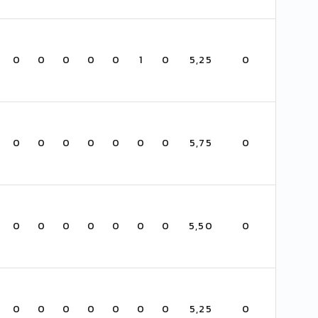
0
0
0
0
0
1
0
5,25
0
0
0
0
0
0
0
0
5,75
0
0
0
0
0
0
0
0
5,50
0
0
0
0
0
0
0
0
5,25
0