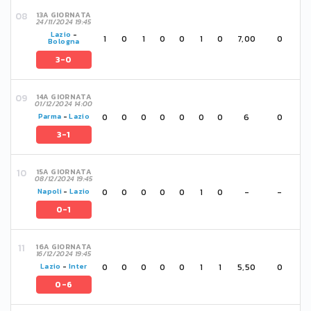
13A GIORNATA
24/11/2024 19:45
Lazio
-
1
0
1
0
0
1
0
7,00
0
Bologna
3-0
14A GIORNATA
01/12/2024 14:00
0
0
0
0
0
0
0
6
0
Parma
-
Lazio
3-1
15A GIORNATA
08/12/2024 19:45
0
0
0
0
0
1
0
-
-
Napoli
-
Lazio
0-1
16A GIORNATA
16/12/2024 19:45
0
0
0
0
0
1
1
5,50
0
Lazio
-
Inter
0-6