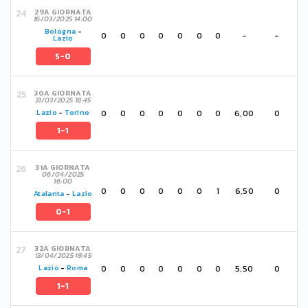
29A GIORNATA
16/03/2025 14:00
Bologna
-
0
0
0
0
0
0
0
-
-
Lazio
5-0
30A GIORNATA
31/03/2025 18:45
0
0
0
0
0
0
0
6,00
0
Lazio
-
Torino
1-1
31A GIORNATA
06/04/2025
16:00
0
0
0
0
0
0
1
6,50
0
Atalanta
-
Lazio
0-1
32A GIORNATA
13/04/2025 18:45
0
0
0
0
0
0
0
5,50
0
Lazio
-
Roma
1-1