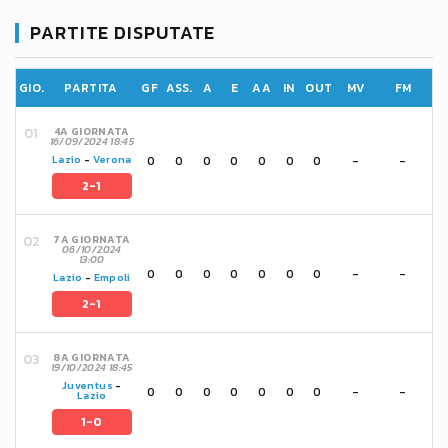
PARTITE DISPUTATE
GIO.
PARTITA
GF
ASS.
A
E
AA
IN
OUT
MV
FM
4A GIORNATA
16/09/2024 18:45
0
0
0
0
0
0
0
-
-
Lazio
-
Verona
2-1
7A GIORNATA
06/10/2024
13:00
0
0
0
0
0
0
0
-
-
Lazio
-
Empoli
2-1
8A GIORNATA
19/10/2024 18:45
Juventus
-
0
0
0
0
0
0
0
-
-
Lazio
1-0