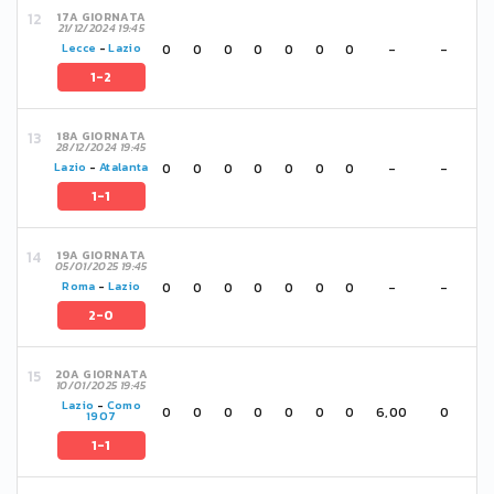
17A GIORNATA
21/12/2024 19:45
0
0
0
0
0
0
0
-
-
Lecce
-
Lazio
1-2
18A GIORNATA
28/12/2024 19:45
0
0
0
0
0
0
0
-
-
Lazio
-
Atalanta
1-1
19A GIORNATA
05/01/2025 19:45
0
0
0
0
0
0
0
-
-
Roma
-
Lazio
2-0
20A GIORNATA
10/01/2025 19:45
Lazio
-
Como
0
0
0
0
0
0
0
6,00
0
1907
1-1