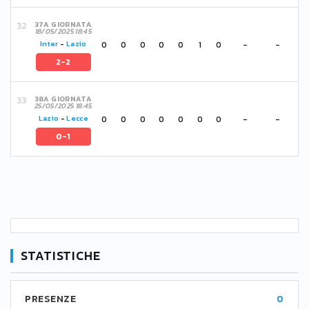
37A GIORNATA
18/05/2025 18:45
0
0
0
0
0
1
0
-
-
Inter
-
Lazio
2-2
38A GIORNATA
25/05/2025 18:45
0
0
0
0
0
0
0
-
-
Lazio
-
Lecce
0-1
STATISTICHE
PRESENZE
0