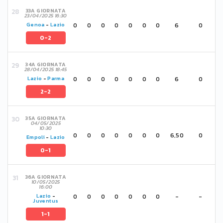
33A GIORNATA
23/04/2025 16:30
0
0
0
0
0
0
0
6
0
Genoa
-
Lazio
0-2
34A GIORNATA
28/04/2025 18:45
0
0
0
0
0
0
0
6
0
Lazio
-
Parma
2-2
35A GIORNATA
04/05/2025
10:30
0
0
0
0
0
0
0
6,50
0
Empoli
-
Lazio
0-1
36A GIORNATA
10/05/2025
16:00
0
0
0
0
0
0
0
-
-
Lazio
-
Juventus
1-1