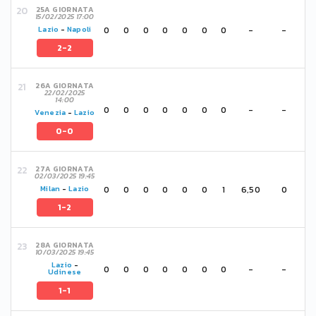
25A GIORNATA
15/02/2025 17:00
0
0
0
0
0
0
0
-
-
Lazio
-
Napoli
2-2
26A GIORNATA
22/02/2025
14:00
0
0
0
0
0
0
0
-
-
Venezia
-
Lazio
0-0
27A GIORNATA
02/03/2025 19:45
0
0
0
0
0
0
1
6,50
0
Milan
-
Lazio
1-2
28A GIORNATA
10/03/2025 19:45
Lazio
-
0
0
0
0
0
0
0
-
-
Udinese
1-1