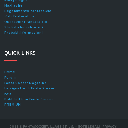
Naviga leghe
Maxileghe
Regolamento fantacalcio
Voti fantacalcio
Quotazioni fantacalcio
Statistiche calciatori
Probabili formazioni
QUICK LINKS
Home
Forum
Fanta.Soccer Magazine
Le vignette di Fanta.Soccer
FAQ
Pubblicità su Fanta.Soccer
PREMIUM
2026
©
FANTASOCCERVILLAGE S.R.L.S.
-
NOTE LEGALI
|
PRIVACY
|