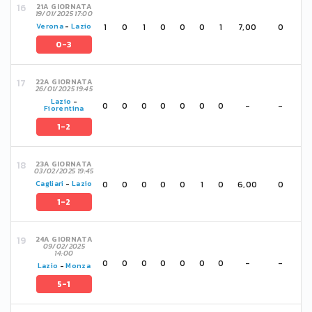
21A GIORNATA
19/01/2025 17:00
1
0
1
0
0
0
1
7,00
0
Verona
-
Lazio
0-3
22A GIORNATA
26/01/2025 19:45
Lazio
-
0
0
0
0
0
0
0
-
-
Fiorentina
1-2
23A GIORNATA
03/02/2025 19:45
0
0
0
0
0
1
0
6,00
0
Cagliari
-
Lazio
1-2
24A GIORNATA
09/02/2025
14:00
0
0
0
0
0
0
0
-
-
Lazio
-
Monza
5-1