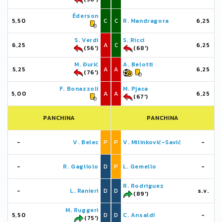
Éderson
5,50
C
C
R. Mandragora
6,25
S. Verdi
S. Ricci
6,25
A
C
6,25
(56')
(68')
M. Đurić
A. Belotti
5,25
A
A
6,25
(76')
F. Bonazzoli
M. Pjaca
5,00
A
A
6,25
(67')
PANCHINA
PANCHINA
-
V. Belec
P
P
V. Milinković-Savić
-
-
R. Gagliolo
D
P
L. Gemello
-
R. Rodriguez
-
L. Ranieri
D
D
s.v.
(89')
M. Ruggeri
5,50
D
D
C. Ansaldi
-
(75')