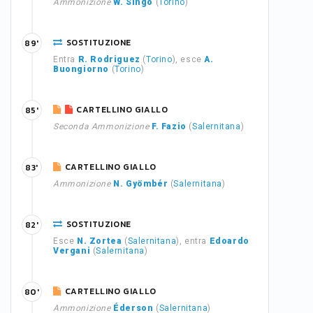
Ammonizione
W. Singo
(
Torino
)
SOSTITUZIONE
89'
Entra
R. Rodriguez
(
Torino
), esce
A.
Buongiorno
(
Torino
)
CARTELLINO GIALLO
85'
Seconda Ammonizione
F. Fazio
(
Salernitana
)
CARTELLINO GIALLO
83'
Ammonizione
N. Gyömbér
(
Salernitana
)
SOSTITUZIONE
82'
Esce
N. Zortea
(
Salernitana
), entra
Edoardo
Vergani
(
Salernitana
)
CARTELLINO GIALLO
80'
Ammonizione
Éderson
(
Salernitana
)