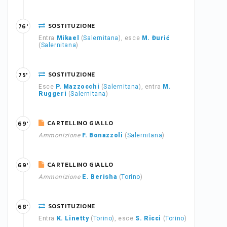
SOSTITUZIONE
76'
Entra
Mikael
(
Salernitana
), esce
M. Đurić
(
Salernitana
)
SOSTITUZIONE
75'
Esce
P. Mazzocchi
(
Salernitana
), entra
M.
Ruggeri
(
Salernitana
)
CARTELLINO GIALLO
69'
Ammonizione
F. Bonazzoli
(
Salernitana
)
CARTELLINO GIALLO
69'
Ammonizione
E. Berisha
(
Torino
)
SOSTITUZIONE
68'
Entra
K. Linetty
(
Torino
), esce
S. Ricci
(
Torino
)