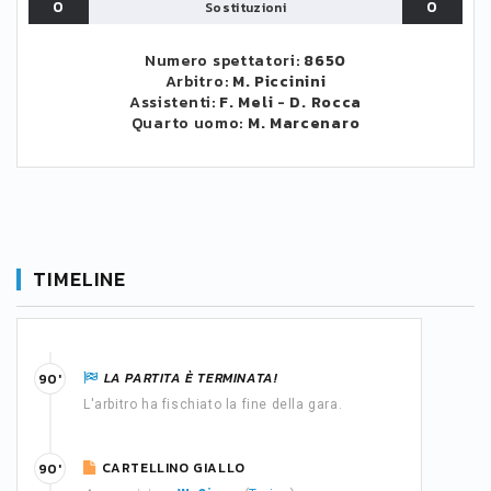
0
0
Sostituzioni
Numero spettatori:
8650
Arbitro:
M. Piccinini
Assistenti:
F. Meli
-
D. Rocca
Quarto uomo:
M. Marcenaro
TIMELINE
LA PARTITA È TERMINATA!
90'
L'arbitro ha fischiato la fine della gara.
CARTELLINO GIALLO
90'