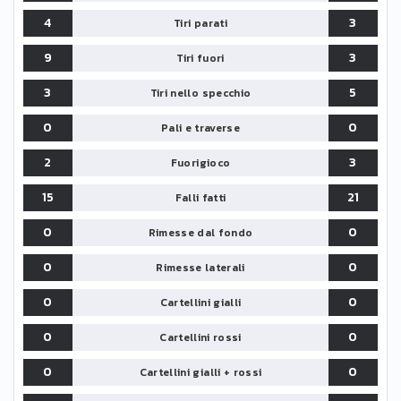
4
3
Tiri parati
9
3
Tiri fuori
3
5
Tiri nello specchio
0
0
Pali e traverse
2
3
Fuorigioco
15
21
Falli fatti
0
0
Rimesse dal fondo
0
0
Rimesse laterali
0
0
Cartellini gialli
0
0
Cartellini rossi
0
0
Cartellini gialli + rossi