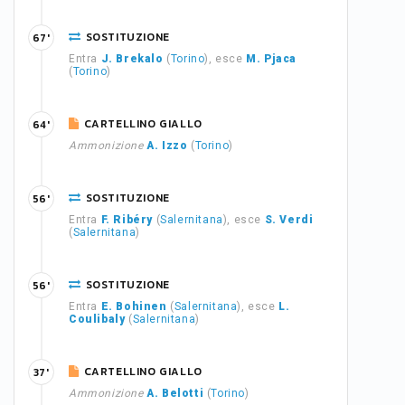
SOSTITUZIONE
67'
Entra
J. Brekalo
(
Torino
), esce
M. Pjaca
(
Torino
)
CARTELLINO GIALLO
64'
Ammonizione
A. Izzo
(
Torino
)
SOSTITUZIONE
56'
Entra
F. Ribéry
(
Salernitana
), esce
S. Verdi
(
Salernitana
)
SOSTITUZIONE
56'
Entra
E. Bohinen
(
Salernitana
), esce
L.
Coulibaly
(
Salernitana
)
CARTELLINO GIALLO
37'
Ammonizione
A. Belotti
(
Torino
)