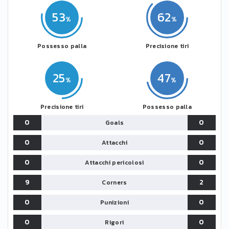
53
62
Possesso palla
Precisione tiri
25
47
Precisione tiri
Possesso palla
0
0
Goals
0
0
Attacchi
0
0
Attacchi pericolosi
9
2
Corners
0
0
Punizioni
0
0
Rigori