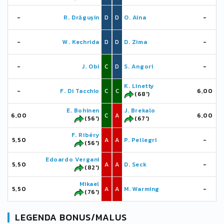
-
R. Drăgușin
D
D
O. Aina
-
-
W. Kechrida
D
D
D. Zima
-
-
J. Obi
C
D
S. Angori
-
K. Linetty
-
F. Di Tacchio
C
C
6,00
(68')
E. Bohinen
J. Brekalo
6,00
C
A
6,00
(56')
(67')
F. Ribéry
5,50
A
A
P. Pellegri
-
(56')
Edoardo Vergani
5,50
A
A
D. Seck
-
(82')
Mikael
5,50
A
A
M. Warming
-
(76')
LEGENDA BONUS/MALUS