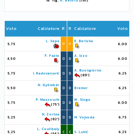
18' rig.
A. Belotti
(Tor)
Voto
Calciatore
R
R
Calciatore
Voto
L. Sepe
E. Berisha
5,75
P
P
6,00
F. Fazio
A. Izzo
4,50
D
D
6,00
A. Buongiorno
5,75
I. Radovanović
D
D
6,25
(89')
N. Gyömbér
5,50
D
D
Bremer
6,25
P. Mazzocchi
W. Singo
5,75
D
D
6,00
(75')
N. Zortea
5,25
D
D
M. Vojvoda
6,75
(82')
L. Coulibaly
5,25
C
C
S. Lukić
6,25
(56')