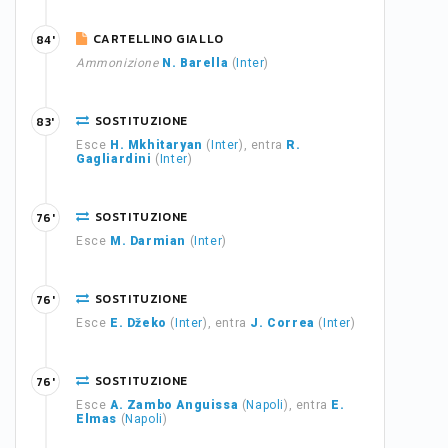
CARTELLINO GIALLO
84'
Ammonizione
N. Barella
(
Inter
)
SOSTITUZIONE
83'
Esce
H. Mkhitaryan
(
Inter
), entra
R.
Gagliardini
(
Inter
)
SOSTITUZIONE
76'
Esce
M. Darmian
(
Inter
)
SOSTITUZIONE
76'
Esce
E. Džeko
(
Inter
), entra
J. Correa
(
Inter
)
SOSTITUZIONE
76'
Esce
A. Zambo Anguissa
(
Napoli
), entra
E.
Elmas
(
Napoli
)