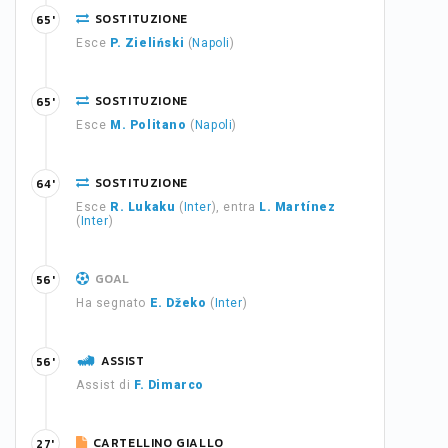
SOSTITUZIONE
65'
Esce
P. Zieliński
(
Napoli
)
SOSTITUZIONE
65'
Esce
M. Politano
(
Napoli
)
SOSTITUZIONE
64'
Esce
R. Lukaku
(
Inter
), entra
L. Martínez
(
Inter
)
GOAL
56'
Ha segnato
E. Džeko
(
Inter
)
ASSIST
56'
Assist di
F. Dimarco
CARTELLINO GIALLO
27'