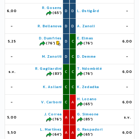
R. Gosens
6,00
D
D
L. Østigård
-
(65')
-
R. Bellanova
D
D
A. Zanoli
-
D. Dumfries
E. Elmas
5,25
D
C
6,00
(76')
(76')
-
M. Zanotti
D
C
D. Demme
-
R. Gagliardini
T. Ndombèlé
s.v.
C
C
6,00
(83')
(76')
-
K. Asllani
C
C
K. Zedadka
-
H. Lozano
-
V. Carboni
C
A
6,00
(65')
J. Correa
G. Simeone
5,00
A
A
s.v.
(76')
(85')
L. Martínez
G. Raspadori
5,50
A
A
6,00
(64')
(65')