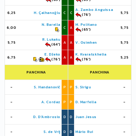
A. Zambo Anguissa
6,25
H. Çalhanoğlu
C
C
5,75
(76')
N. Barella
M. Politano
6,00
C
A
5,75
(65')
R. Lukaku
5,75
A
A
V. Osimhen
5,75
(64')
E. Džeko
K. Kvaratskhelia
6,75
A
A
5,25
(76')
(76')
PANCHINA
PANCHINA
-
S. Handanovič
P
P
S. Sirigu
-
-
A. Cordaz
P
P
D. Marfella
-
-
D. D'Ambrosio
D
D
Juan Jesus
-
-
S. de Vrij
D
D
Mário Rui
-