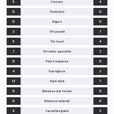
5
4
Corners
0
0
Punizioni
0
0
Rigori
2
1
Tiri parati
5
4
Tiri fuori
1
2
Tiri nello specchio
0
0
Pali e traverse
4
2
Fuorigioco
12
7
Falli fatti
0
0
Rimesse dal fondo
0
0
Rimesse laterali
3
2
Cartellini gialli