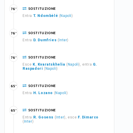
SOSTITUZIONE
76'
Entra
T. Ndombèlé
(
Napoli
)
SOSTITUZIONE
76'
Entra
D. Dumfries
(
Inter
)
SOSTITUZIONE
76'
Esce
K. Kvaratskhelia
(
Napoli
), entra
G.
Raspadori
(
Napoli
)
SOSTITUZIONE
65'
Entra
H. Lozano
(
Napoli
)
SOSTITUZIONE
65'
Entra
R. Gosens
(
Inter
), esce
F. Dimarco
(
Inter
)