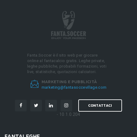
Fanta.Soccer è il sito web per giocare
online al fantacalcio gratis. Leghe private,
leghe pubbliche, probabili formazioni, voti
live, statistiche, quotazioni calciatori.
MARKETING E PUBBLICITÀ
marketing@fantasoccevillage.com
CONTATTACI
- 10.1.0.204
FANTALEGHE