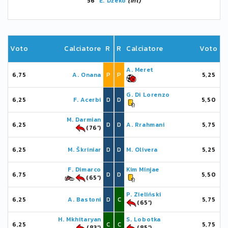
56'
E. Džeko
(Int)
Voto
Calciatore
R
R
Calciatore
Voto
A. Meret
6,75
A. Onana
P
P
5,25
G. Di Lorenzo
6,25
F. Acerbi
D
D
5,50
M. Darmian
6,25
D
D
A. Rrahmani
5,75
(76')
6,25
M. Škriniar
D
D
M. Olivera
5,25
F. Dimarco
Kim Minjae
6,75
D
D
5,50
(65')
P. Zieliński
6,25
A. Bastoni
D
C
5,75
(65')
H. Mkhitaryan
S. Lobotka
6,25
C
C
5,75
(83')
(85')