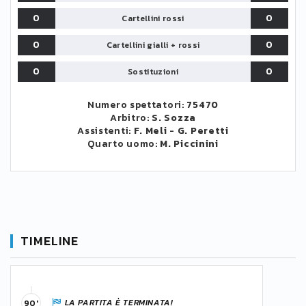
0
0
Cartellini rossi
0
0
Cartellini gialli + rossi
0
0
Sostituzioni
Numero spettatori:
75470
Arbitro:
S. Sozza
Assistenti:
F. Meli
-
G. Peretti
Quarto uomo:
M. Piccinini
TIMELINE
LA PARTITA È TERMINATA!
90'