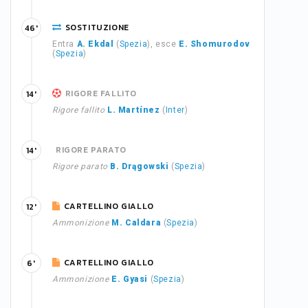
SOSTITUZIONE
46'
Entra
A. Ekdal
(
Spezia
), esce
E. Shomurodov
(
Spezia
)
RIGORE FALLITO
14'
Rigore fallito
L. Martínez
(
Inter
)
RIGORE PARATO
14'
Rigore parato
B. Drągowski
(
Spezia
)
CARTELLINO GIALLO
12'
Ammonizione
M. Caldara
(
Spezia
)
CARTELLINO GIALLO
6'
Ammonizione
E. Gyasi
(
Spezia
)