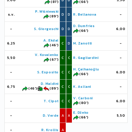
5,00
D
D
5,50
(81')
(66')
P. Wiśniewski
s.v.
D
D
R. Bellanova
-
(89')
D. Dumfries
-
S. Giorgeschi
D
D
6,00
(66')
A. Ekdal
6,25
C
D
M. Zanotti
-
(46')
V. Kovalenko
5,50
C
C
R. Gagliardini
-
(67')
H. Çalhanoğlu
-
S. Esposito
C
C
6,00
(66')
D. Maldini
6,75
C
C
K. Asllani
-
(46')
(89')
V. Carboni
-
T. Cipot
C
C
6,00
(80')
E. Džeko
-
D. Verde
A
A
5,50
(66')
-
R. Krollis
A