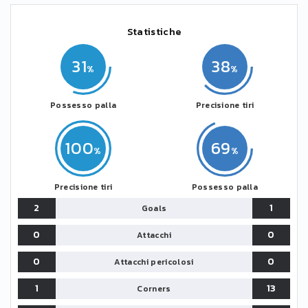
Statistiche
31
38
Possesso palla
Precisione tiri
100
69
Precisione tiri
Possesso palla
2
1
Goals
0
0
Attacchi
0
0
Attacchi pericolosi
1
13
Corners