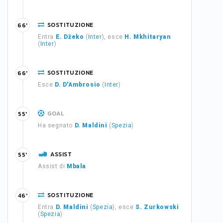
SOSTITUZIONE
66'
Entra
E. Džeko
(
Inter
), esce
H. Mkhitaryan
(
Inter
)
SOSTITUZIONE
66'
Esce
D. D'Ambrosio
(
Inter
)
GOAL
55'
Ha segnato
D. Maldini
(
Spezia
)
ASSIST
55'
Assist di
Mbala
SOSTITUZIONE
46'
Entra
D. Maldini
(
Spezia
), esce
S. Zurkowski
(
Spezia
)