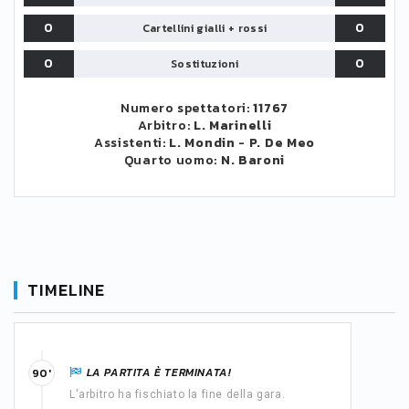
0
0
Cartellini gialli + rossi
0
0
Sostituzioni
Numero spettatori:
11767
Arbitro:
L. Marinelli
Assistenti:
L. Mondin
-
P. De Meo
Quarto uomo:
N. Baroni
TIMELINE
LA PARTITA È TERMINATA!
90'
L'arbitro ha fischiato la fine della gara.