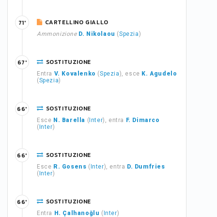
CARTELLINO GIALLO
71'
Ammonizione
D. Nikolaou
(
Spezia
)
SOSTITUZIONE
67'
Entra
V. Kovalenko
(
Spezia
), esce
K. Agudelo
(
Spezia
)
SOSTITUZIONE
66'
Esce
N. Barella
(
Inter
), entra
F. Dimarco
(
Inter
)
SOSTITUZIONE
66'
Esce
R. Gosens
(
Inter
), entra
D. Dumfries
(
Inter
)
SOSTITUZIONE
66'
Entra
H. Çalhanoğlu
(
Inter
)