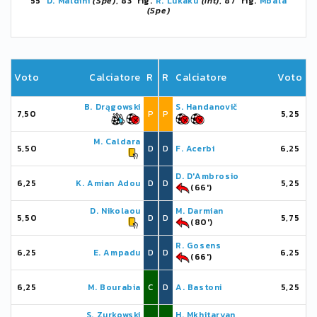
55'
D. Maldini
(Spe)
, 83' rig.
R. Lukaku
(Int)
, 87' rig.
Mbala
(Spe)
Voto
Calciatore
R
R
Calciatore
Voto
B. Drągowski
S. Handanovič
7,50
P
P
5,25
M. Caldara
5,50
D
D
F. Acerbi
6,25
D. D'Ambrosio
6,25
K. Amian Adou
D
D
5,25
(66')
D. Nikolaou
M. Darmian
5,50
D
D
5,75
(80')
R. Gosens
6,25
E. Ampadu
D
D
6,25
(66')
6,25
M. Bourabia
C
D
A. Bastoni
5,25
S. Zurkowski
H. Mkhitaryan