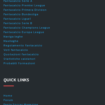
Fantacalcio Serie A
Fantacalcio Premier League
Fantacalcio Primera Division
Fantacalcio Bundesliga
Fantacalcio Ligue1
Fantacalcio Serie B
Fantacalcio Champions League
Fantacalcio Europa League
Naviga leghe
Maxileghe
Regolamento fantacalcio
Voti fantacalcio
Quotazioni fantacalcio
Statistiche calciatori
Probabili formazioni
QUICK LINKS
Home
Forum
Fanta.Soccer Magazine