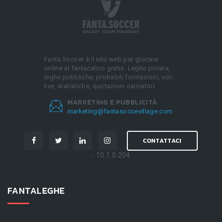
Fanta.Soccer è il sito web per giocare
online al fantacalcio gratis. Leghe private,
leghe pubbliche, probabili formazioni, voti
live, statistiche, quotazioni calciatori.
MARKETING E PUBBLICITÀ
marketing@fantasoccevillage.com
CONTATTACI
- 10.1.0.204
FANTALEGHE