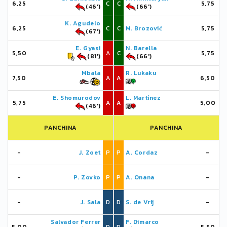
6,25
C
C
5,75
(46')
(66')
K. Agudelo
6,25
C
C
M. Brozović
5,75
(67')
E. Gyasi
N. Barella
5,50
A
C
5,75
(81')
(66')
Mbala
R. Lukaku
7,50
A
A
6,50
E. Shomurodov
L. Martínez
5,75
A
A
5,00
(46')
PANCHINA
PANCHINA
-
J. Zoet
P
P
A. Cordaz
-
-
P. Zovko
P
P
A. Onana
-
-
J. Sala
D
D
S. de Vrij
-
Salvador Ferrer
F. Dimarco