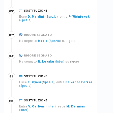
SOSTITUZIONE
89'
Esce
D. Maldini
(
Spezia
), entra
P. Wiśniewski
(
Spezia
)
RIGORE SEGNATO
87'
Ha segnato
Mbala
(
Spezia
) su rigore
RIGORE SEGNATO
83'
Ha segnato
R. Lukaku
(
Inter
) su rigore
SOSTITUZIONE
81'
Esce
E. Gyasi
(
Spezia
), entra
Salvador Ferrer
(
Spezia
)
SOSTITUZIONE
80'
Entra
V. Carboni
(
Inter
), esce
M. Darmian
(
Inter
)