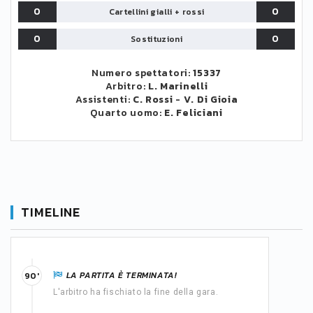
0
0
Cartellini gialli + rossi
0
0
Sostituzioni
Numero spettatori:
15337
Arbitro:
L. Marinelli
Assistenti:
C. Rossi
-
V. Di Gioia
Quarto uomo:
E. Feliciani
TIMELINE
LA PARTITA È TERMINATA!
90'
L'arbitro ha fischiato la fine della gara.