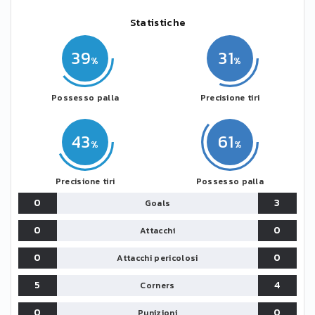
Statistiche
39
31
Possesso palla
Precisione tiri
43
61
Precisione tiri
Possesso palla
0
3
Goals
0
0
Attacchi
0
0
Attacchi pericolosi
5
4
Corners
0
0
Punizioni