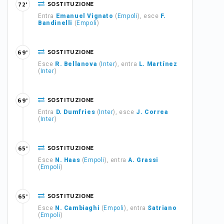
SOSTITUZIONE
72'
Entra
Emanuel Vignato
(
Empoli
), esce
F.
Bandinelli
(
Empoli
)
SOSTITUZIONE
69'
Esce
R. Bellanova
(
Inter
), entra
L. Martínez
(
Inter
)
SOSTITUZIONE
69'
Entra
D. Dumfries
(
Inter
), esce
J. Correa
(
Inter
)
SOSTITUZIONE
65'
Esce
N. Haas
(
Empoli
), entra
A. Grassi
(
Empoli
)
SOSTITUZIONE
65'
Esce
N. Cambiaghi
(
Empoli
), entra
Satriano
(
Empoli
)