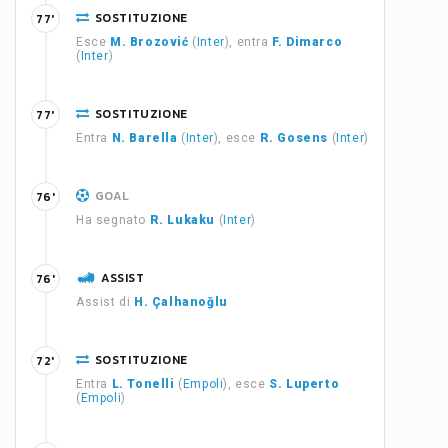
SOSTITUZIONE
77'
Esce
M. Brozović
(
Inter
), entra
F. Dimarco
(
Inter
)
SOSTITUZIONE
77'
Entra
N. Barella
(
Inter
), esce
R. Gosens
(
Inter
)
GOAL
76'
Ha segnato
R. Lukaku
(
Inter
)
ASSIST
76'
Assist di
H. Çalhanoğlu
SOSTITUZIONE
72'
Entra
L. Tonelli
(
Empoli
), esce
S. Luperto
(
Empoli
)