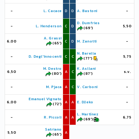
-
L. Cacace
D
D
A. Bastoni
-
D. Dumfries
-
L. Henderson
C
D
5,50
(69')
A. Grassi
6,00
C
D
M. Zanotti
-
(65')
N. Barella
-
D. Degl'Innocenti
C
C
5,75
(77')
M. Destro
K. Asllani
6,50
A
C
s.v.
(80')
(87')
-
M. Pjaca
A
C
V. Carboni
-
Emanuel Vignato
6,00
A
A
E. Džeko
-
(72')
L. Martínez
-
R. Piccoli
A
A
6,75
(69')
Satriano
5,50
A
(65')