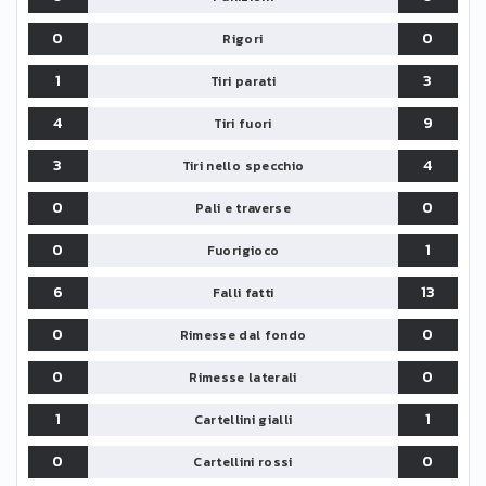
0
0
Rigori
1
3
Tiri parati
4
9
Tiri fuori
3
4
Tiri nello specchio
0
0
Pali e traverse
0
1
Fuorigioco
6
13
Falli fatti
0
0
Rimesse dal fondo
0
0
Rimesse laterali
1
1
Cartellini gialli
0
0
Cartellini rossi