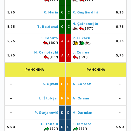
5,75
R. Marin
C
C
R. Gagliardini
6,25
H. Çalhanoğlu
5,75
T. Baldanzi
C
C
6,75
(87')
F. Caputo
R. Lukaku
5,25
A
A
8,25
(80')
N. Cambiaghi
J. Correa
5,75
A
A
5,75
(65')
(69')
PANCHINA
PANCHINA
-
S. Ujkani
P
P
A. Cordaz
-
-
L. Štubljar
P
P
A. Onana
-
-
P. Stojanovič
D
D
M. Darmian
-
L. Tonelli
F. Dimarco
5,50
D
D
5,50
(72')
(77')