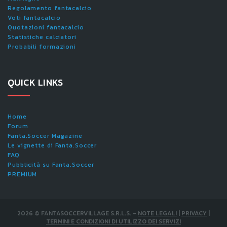
Regolamento fantacalcio
Voti fantacalcio
Quotazioni fantacalcio
Statistiche calciatori
Probabili formazioni
QUICK LINKS
Home
Forum
Fanta.Soccer Magazine
Le vignette di Fanta.Soccer
FAQ
Pubblicità su Fanta.Soccer
PREMIUM
2026
©
FANTASOCCERVILLAGE S.R.L.S.
-
NOTE LEGALI
|
PRIVACY
|
TERMINI E CONDIZIONI DI UTILIZZO DEI SERVIZI