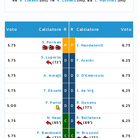
48'
R. Lukaku
(Int)
, 76'
R. Lukaku
(Int)
, 88'
L. Martínez
(Int)
Voto
Calciatore
R
R
Calciatore
Voto
S. Perisan
5,75
P
P
S. Handanovič
6,75
S. Luperto
5,75
D
D
F. Acerbi
6,25
(72')
5,75
A. Ismajli
D
D
D. D'Ambrosio
6,75
5,75
T. Ebuehi
D
D
S. de Vrij
6,25
F. Parisi
R. Gosens
5,00
D
D
6,25
(77')
N. Haas
R. Bellanova
5,75
C
D
6,25
(65')
(69')
F. Bandinelli
M. Brozović
5,75
C
C
6,75
(72')
(77')