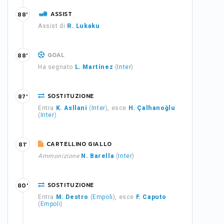
ASSIST
88'
Assist di
R. Lukaku
GOAL
88'
Ha segnato
L. Martínez
(
Inter
)
SOSTITUZIONE
87'
Entra
K. Asllani
(
Inter
), esce
H. Çalhanoğlu
(
Inter
)
CARTELLINO GIALLO
81'
Ammonizione
N. Barella
(
Inter
)
SOSTITUZIONE
80'
Entra
M. Destro
(
Empoli
), esce
F. Caputo
(
Empoli
)