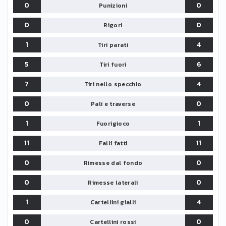
0
0
Punizioni
0
0
Rigori
1
4
Tiri parati
5
6
Tiri fuori
7
4
Tiri nello specchio
0
0
Pali e traverse
1
1
Fuorigioco
11
11
Falli fatti
0
0
Rimesse dal fondo
0
0
Rimesse laterali
1
4
Cartellini gialli
0
0
Cartellini rossi