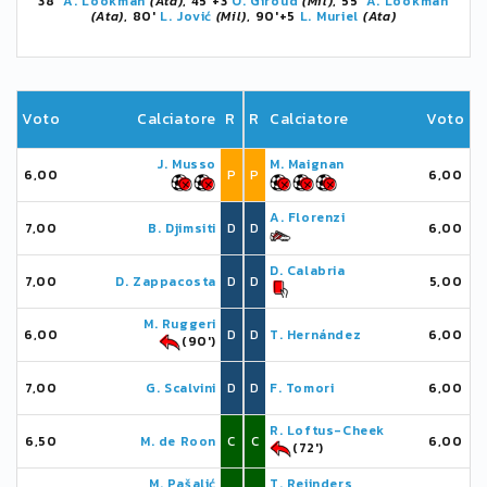
38'
A. Lookman
(Ata)
, 45'+3
O. Giroud
(Mil)
, 55'
A. Lookman
(Ata)
, 80'
L. Jović
(Mil)
, 90'+5
L. Muriel
(Ata)
Voto
Calciatore
R
R
Calciatore
Voto
J. Musso
M. Maignan
6,00
P
P
6,00
A. Florenzi
7,00
B. Djimsiti
D
D
6,00
D. Calabria
7,00
D. Zappacosta
D
D
5,00
M. Ruggeri
6,00
D
D
T. Hernández
6,00
(90')
7,00
G. Scalvini
D
D
F. Tomori
6,00
R. Loftus-Cheek
6,50
M. de Roon
C
C
6,00
(72')
M. Pašalić
T. Reijnders