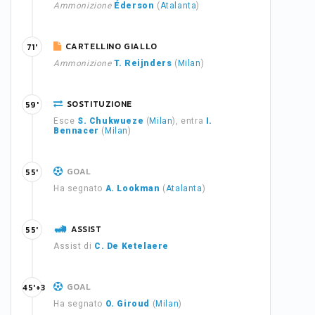
Ammonizione
Éderson
(
Atalanta
)
CARTELLINO GIALLO
71'
Ammonizione
T. Reijnders
(
Milan
)
SOSTITUZIONE
59'
Esce
S. Chukwueze
(
Milan
), entra
I.
Bennacer
(
Milan
)
GOAL
55'
Ha segnato
A. Lookman
(
Atalanta
)
ASSIST
55'
Assist di
C. De Ketelaere
GOAL
45'+3
Ha segnato
O. Giroud
(
Milan
)