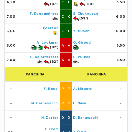
6,50
C
C
5,50
(87')
(88')
T. Koopmeiners
S. Chukwueze
7,00
C
C
6,00
(59')
Éderson
6,00
C
C
Y. Musah
6,00
A. Lookman
O. Giroud
8,00
A
A
6,50
(82')
C. De Ketelaere
C. Pulisic
7,00
A
A
6,50
(82')
PANCHINA
PANCHINA
-
F. Rossi
P
P
A. Mirante
-
-
M. Carnesecchi
P
P
L. Nava
-
-
N. Zortea
D
D
D. Bartesaghi
-
E. Holm