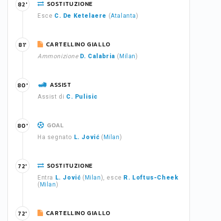
SOSTITUZIONE
82'
Esce
C. De Ketelaere
(
Atalanta
)
CARTELLINO GIALLO
81'
Ammonizione
D. Calabria
(
Milan
)
ASSIST
80'
Assist di
C. Pulisic
GOAL
80'
Ha segnato
L. Jović
(
Milan
)
SOSTITUZIONE
72'
Entra
L. Jović
(
Milan
), esce
R. Loftus-Cheek
(
Milan
)
CARTELLINO GIALLO
72'