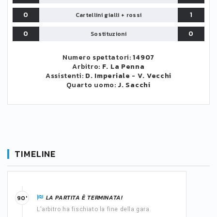
0
1
Cartellini gialli + rossi
0
0
Sostituzioni
Numero spettatori:
14907
Arbitro:
F. La Penna
Assistenti:
D. Imperiale
-
V. Vecchi
Quarto uomo:
J. Sacchi
TIMELINE
LA PARTITA È TERMINATA!
90'
L'arbitro ha fischiato la fine della gara.