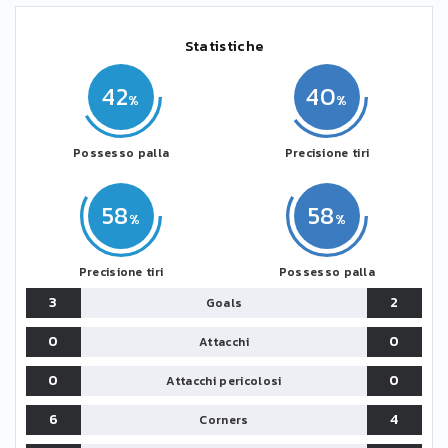
Statistiche
42
40
Possesso palla
Precisione tiri
58
58
Precisione tiri
Possesso palla
3
2
Goals
0
0
Attacchi
0
0
Attacchi pericolosi
6
4
Corners