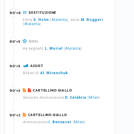
SOSTITUZIONE
90'+8
Entra
E. Holm
(
Atalanta
), esce
M. Ruggeri
(
Atalanta
)
GOAL
90'+5
Ha segnato
L. Muriel
(
Atalanta
)
ASSIST
90'+5
Assist di
Al. Miranchuk
CARTELLINO GIALLO
90'+3
Seconda Ammonizione
D. Calabria
(
Milan
)
CARTELLINO GIALLO
90'+2
Ammonizione
I. Bennacer
(
Milan
)