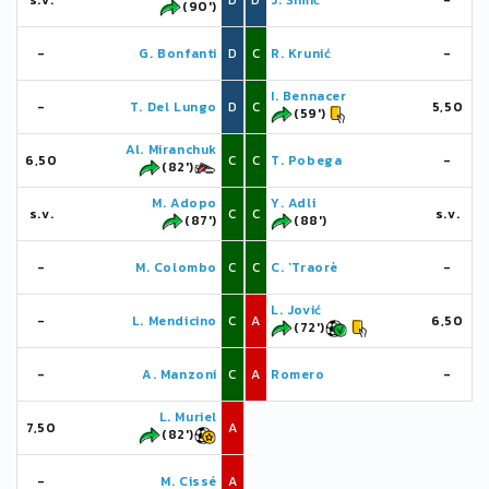
s.v.
D
D
J. Šimić
-
(90')
-
G. Bonfanti
D
C
R. Krunić
-
I. Bennacer
-
T. Del Lungo
D
C
5,50
(59')
Al. Miranchuk
6,50
C
C
T. Pobega
-
(82')
M. Adopo
Y. Adli
s.v.
C
C
s.v.
(87')
(88')
-
M. Colombo
C
C
C. `Traorè
-
L. Jović
-
L. Mendicino
C
A
6,50
(72')
-
A. Manzoni
C
A
Romero
-
L. Muriel
7,50
A
(82')
-
M. Cissé
A