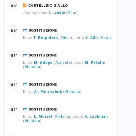
CARTELLINO GIALLO
88'
Ammonizione
L. Jović
(
Milan
)
SOSTITUZIONE
88'
Esce
T. Reijnders
(
Milan
), entra
Y. Adli
(
Milan
)
SOSTITUZIONE
87'
Entra
M. Adopo
(
Atalanta
), esce
M. Pašalić
(
Atalanta
)
SOSTITUZIONE
82'
Entra
Al. Miranchuk
(
Atalanta
)
SOSTITUZIONE
82'
Entra
L. Muriel
(
Atalanta
), esce
A. Lookman
(
Atalanta
)