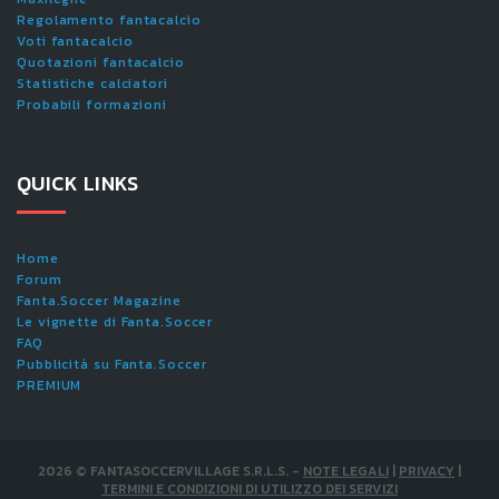
Regolamento fantacalcio
Voti fantacalcio
Quotazioni fantacalcio
Statistiche calciatori
Probabili formazioni
QUICK LINKS
Home
Forum
Fanta.Soccer Magazine
Le vignette di Fanta.Soccer
FAQ
Pubblicità su Fanta.Soccer
PREMIUM
2026
©
FANTASOCCERVILLAGE S.R.L.S.
-
NOTE LEGALI
|
PRIVACY
|
TERMINI E CONDIZIONI DI UTILIZZO DEI SERVIZI