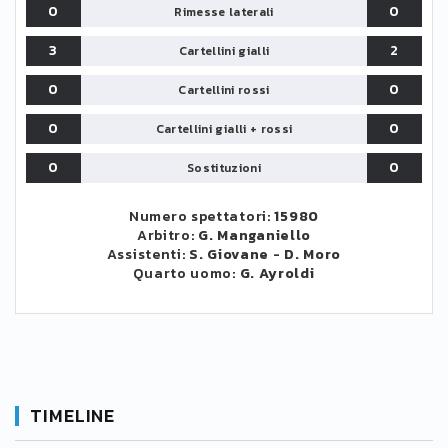
0
0
Rimesse laterali
3
2
Cartellini gialli
0
0
Cartellini rossi
0
0
Cartellini gialli + rossi
0
0
Sostituzioni
Numero spettatori:
15980
Arbitro:
G. Manganiello
Assistenti:
S. Giovane
-
D. Moro
Quarto uomo:
G. Ayroldi
TIMELINE