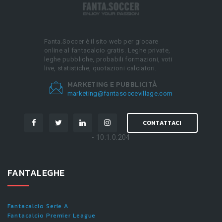
Fanta.Soccer è il sito web per giocare
online al fantacalcio gratis. Leghe private,
leghe pubbliche, probabili formazioni, voti
live, statistiche, quotazioni calciatori.
MARKETING E PUBBLICITÀ
marketing@fantasoccevillage.com
CONTATTACI
- 10.1.0.204
FANTALEGHE
Fantacalcio Serie A
Fantacalcio Premier League