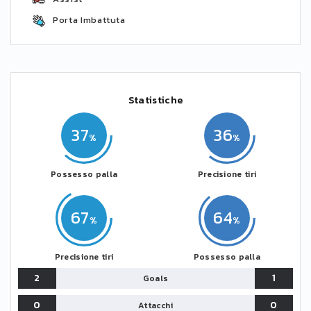
Porta Imbattuta
Statistiche
37
36
Possesso palla
Precisione tiri
67
64
Precisione tiri
Possesso palla
2
1
Goals
0
0
Attacchi