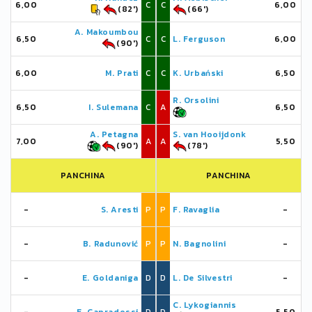
6,00
C
C
6,00
(82')
(66')
A. Makoumbou
6,50
C
C
L. Ferguson
6,00
(90')
6,00
M. Prati
C
C
K. Urbański
6,50
R. Orsolini
6,50
I. Sulemana
C
A
6,50
A. Petagna
S. van Hooijdonk
7,00
A
A
5,50
(90')
(78')
PANCHINA
PANCHINA
-
S. Aresti
P
P
F. Ravaglia
-
-
B. Radunović
P
P
N. Bagnolini
-
-
E. Goldaniga
D
D
L. De Silvestri
-
C. Lykogiannis