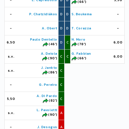
-
E. Capradossi
D
D
5,50
(66')
-
P. Chatzidiákos
D
D
S. Beukema
-
-
A. Obert
D
D
T. Corazza
-
Paulo Dentello
N. Moro
6,50
D
C
6,00
(46')
(78')
A. Deiola
G. Fabbian
s.v.
C
C
6,00
(90')
(66')
J. Jankto
s.v.
C
(86')
-
G. Pereiro
C
A. Di Pardo
5,50
C
(82')
L. Pavoletti
s.v.
A
(90')
-
J. Desogus
A