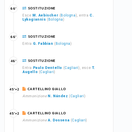
SOSTITUZIONE
66'
Esce
M. Aebischer
(
Bologna
), entra
C.
Lykogiannis
(
Bologna
)
SOSTITUZIONE
66'
Entra
G. Fabbian
(
Bologna
)
SOSTITUZIONE
46'
Entra
Paulo Dentello
(
Cagliari
), esce
T.
Augello
(
Cagliari
)
CARTELLINO GIALLO
45'+2
Ammonizione
N. Nández
(
Cagliari
)
CARTELLINO GIALLO
45'+2
Ammonizione
A. Dossena
(
Cagliari
)