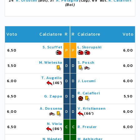
24'
R. Orsolini
(Bol)
, 31'
A. Petagna
(Cag)
, 69' aut.
R. Calafiori
(Bol)
Voto
Calciatore
R
R
Calciatore
Voto
S. Scuffet
Ł. Skorupski
6,50
P
P
6,00
M. Wieteska
S. Posch
5,50
D
D
6,00
T. Augello
6,00
D
D
J. Lucumí
6,00
(46')
R. Calafiori
6,50
G. Zappa
D
D
5,50
A. Dossena
V. Kristiansen
6,00
D
D
6,00
(66')
N. Viola
6,50
C
C
R. Freuler
6,00
(86')
N. Nández
M. Aebischer