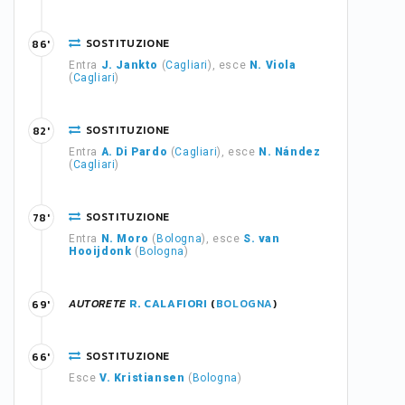
SOSTITUZIONE
86'
Entra
J. Jankto
(
Cagliari
), esce
N. Viola
(
Cagliari
)
SOSTITUZIONE
82'
Entra
A. Di Pardo
(
Cagliari
), esce
N. Nández
(
Cagliari
)
SOSTITUZIONE
78'
Entra
N. Moro
(
Bologna
), esce
S. van
Hooijdonk
(
Bologna
)
AUTORETE
R. CALAFIORI
(
BOLOGNA
)
69'
SOSTITUZIONE
66'
Esce
V. Kristiansen
(
Bologna
)