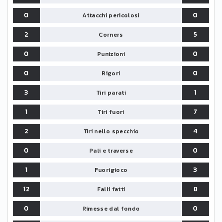
0
0
Attacchi pericolosi
2
5
Corners
0
0
Punizioni
0
0
Rigori
3
1
Tiri parati
1
7
Tiri fuori
2
4
Tiri nello specchio
0
0
Pali e traverse
1
3
Fuorigioco
12
8
Falli fatti
0
0
Rimesse dal fondo