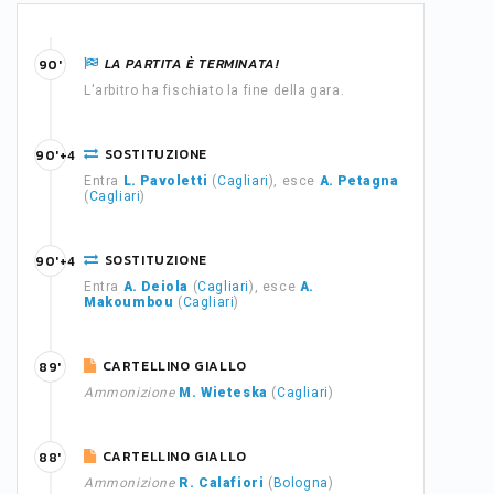
LA PARTITA È TERMINATA!
90'
L'arbitro ha fischiato la fine della gara.
SOSTITUZIONE
90'+4
Entra
L. Pavoletti
(
Cagliari
), esce
A. Petagna
(
Cagliari
)
SOSTITUZIONE
90'+4
Entra
A. Deiola
(
Cagliari
), esce
A.
Makoumbou
(
Cagliari
)
CARTELLINO GIALLO
89'
Ammonizione
M. Wieteska
(
Cagliari
)
CARTELLINO GIALLO
88'
Ammonizione
R. Calafiori
(
Bologna
)