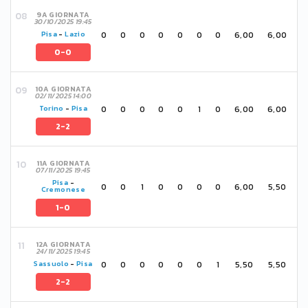
9A GIORNATA
30/10/2025 19:45
0
0
0
0
0
0
0
6,00
6,00
Pisa
-
Lazio
0-0
10A GIORNATA
02/11/2025 14:00
0
0
0
0
0
1
0
6,00
6,00
Torino
-
Pisa
2-2
11A GIORNATA
07/11/2025 19:45
Pisa
-
0
0
1
0
0
0
0
6,00
5,50
Cremonese
1-0
12A GIORNATA
24/11/2025 19:45
0
0
0
0
0
0
1
5,50
5,50
Sassuolo
-
Pisa
2-2