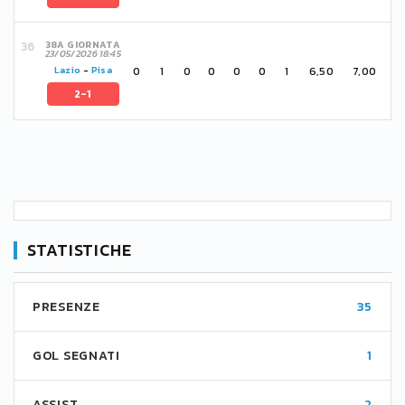
38A GIORNATA
23/05/2026 18:45
0
1
0
0
0
0
1
6,50
7,00
Lazio
-
Pisa
2-1
STATISTICHE
PRESENZE
35
GOL SEGNATI
1
ASSIST
2