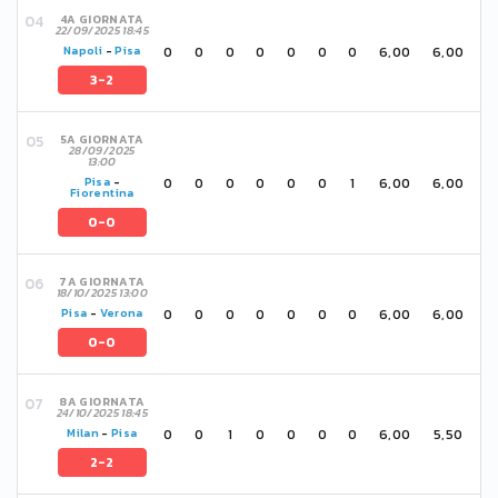
4A GIORNATA
22/09/2025 18:45
0
0
0
0
0
0
0
6,00
6,00
Napoli
-
Pisa
3-2
5A GIORNATA
28/09/2025
13:00
0
0
0
0
0
0
1
6,00
6,00
Pisa
-
Fiorentina
0-0
7A GIORNATA
18/10/2025 13:00
0
0
0
0
0
0
0
6,00
6,00
Pisa
-
Verona
0-0
8A GIORNATA
24/10/2025 18:45
0
0
1
0
0
0
0
6,00
5,50
Milan
-
Pisa
2-2