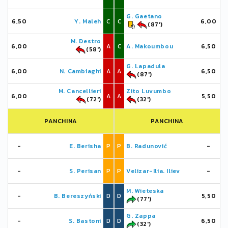
G. Gaetano
6,50
Y. Maleh
C
C
6,00
(87')
M. Destro
6,00
A
C
A. Makoumbou
6,50
(58')
G. Lapadula
6,00
N. Cambiaghi
A
A
6,50
(87')
M. Cancellieri
Zito Luvumbo
6,00
A
A
5,50
(72')
(32')
PANCHINA
PANCHINA
-
E. Berisha
P
P
B. Radunović
-
-
S. Perisan
P
P
Velizar-Ilia. Iliev
-
M. Wieteska
-
B. Bereszyński
D
D
5,50
(77')
G. Zappa
-
S. Bastoni
D
D
6,50
(32')