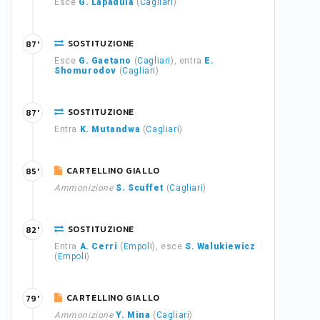
Esce
G. Lapadula
(
Cagliari
)
SOSTITUZIONE
87'
Esce
G. Gaetano
(
Cagliari
), entra
E.
Shomurodov
(
Cagliari
)
SOSTITUZIONE
87'
Entra
K. Mutandwa
(
Cagliari
)
CARTELLINO GIALLO
85'
Ammonizione
S. Scuffet
(
Cagliari
)
SOSTITUZIONE
82'
Entra
A. Cerri
(
Empoli
), esce
S. Walukiewicz
(
Empoli
)
CARTELLINO GIALLO
79'
Ammonizione
Y. Mina
(
Cagliari
)