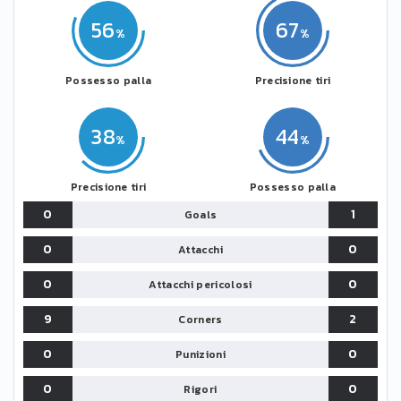
56
67
Possesso palla
Precisione tiri
38
44
Precisione tiri
Possesso palla
0
1
Goals
0
0
Attacchi
0
0
Attacchi pericolosi
9
2
Corners
0
0
Punizioni
0
0
Rigori