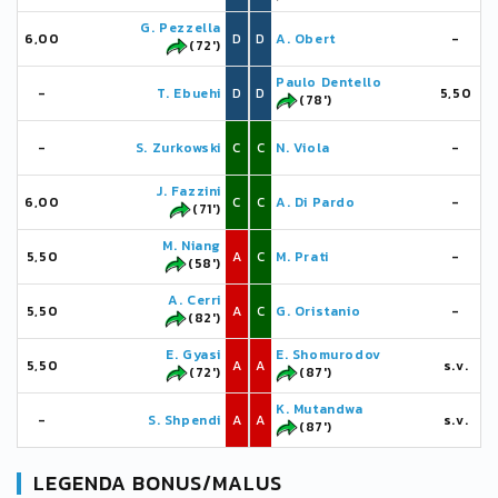
G. Pezzella
6,00
D
D
A. Obert
-
(72')
Paulo Dentello
-
T. Ebuehi
D
D
5,50
(78')
-
S. Zurkowski
C
C
N. Viola
-
J. Fazzini
6,00
C
C
A. Di Pardo
-
(71')
M. Niang
5,50
A
C
M. Prati
-
(58')
A. Cerri
5,50
A
C
G. Oristanio
-
(82')
E. Gyasi
E. Shomurodov
5,50
A
A
s.v.
(72')
(87')
K. Mutandwa
-
S. Shpendi
A
A
s.v.
(87')
LEGENDA BONUS/MALUS