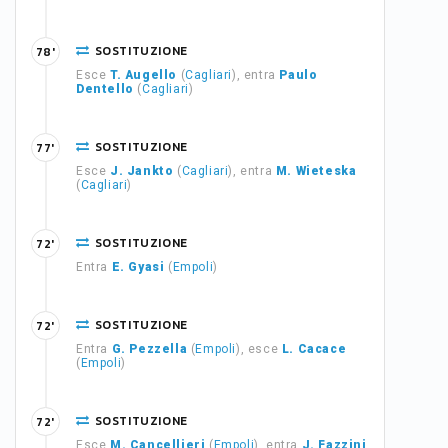
SOSTITUZIONE
78'
Esce
T. Augello
(
Cagliari
), entra
Paulo
Dentello
(
Cagliari
)
SOSTITUZIONE
77'
Esce
J. Jankto
(
Cagliari
), entra
M. Wieteska
(
Cagliari
)
SOSTITUZIONE
72'
Entra
E. Gyasi
(
Empoli
)
SOSTITUZIONE
72'
Entra
G. Pezzella
(
Empoli
), esce
L. Cacace
(
Empoli
)
SOSTITUZIONE
72'
Esce
M. Cancellieri
(
Empoli
), entra
J. Fazzini