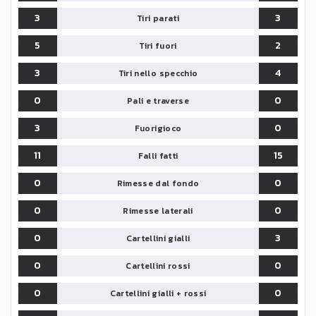
3
3
Tiri parati
5
2
Tiri fuori
3
4
Tiri nello specchio
0
0
Pali e traverse
3
0
Fuorigioco
11
15
Falli fatti
0
0
Rimesse dal fondo
0
0
Rimesse laterali
0
3
Cartellini gialli
0
0
Cartellini rossi
0
0
Cartellini gialli + rossi