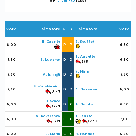
69'
J. Jankto
(Cag)
Voto
Calciatore
R
R
Calciatore
Voto
E. Caprile
S. Scuffet
6,00
P
P
6,50
T. Augello
5,50
S. Luperto
D
D
6,50
(78')
Y. Mina
5,50
A. Ismajli
D
D
5,50
S. Walukiewicz
5,50
D
D
A. Dossena
6,00
(82')
L. Cacace
6,00
D
C
A. Deiola
6,50
(72')
V. Kovalenko
J. Jankto
6,00
C
C
7,00
(71')
(77')
6,00
R. Marin
C
C
N. Nández
6,50