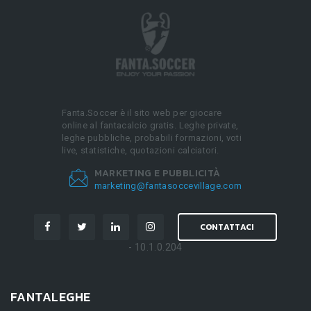
Fanta.Soccer è il sito web per giocare
online al fantacalcio gratis. Leghe private,
leghe pubbliche, probabili formazioni, voti
live, statistiche, quotazioni calciatori.
MARKETING E PUBBLICITÀ
marketing@fantasoccevillage.com
CONTATTACI
- 10.1.0.204
FANTALEGHE