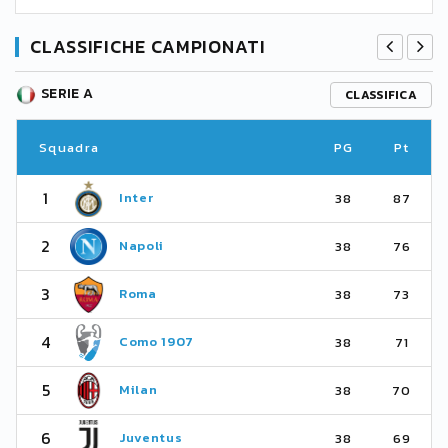
CLASSIFICHE CAMPIONATI
SERIE A
CLASSIFICA
Squadra
PG
Pt
1
Inter
38
87
2
Napoli
38
76
3
Roma
38
73
4
Como 1907
38
71
5
Milan
38
70
6
Juventus
38
69