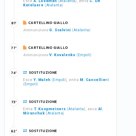
Esce
A. Lookman
(
Atalanta
), entra
C. De
Ketelaere
(
Atalanta
)
CARTELLINO GIALLO
81'
Ammonizione
G. Scalvini
(
Atalanta
)
CARTELLINO GIALLO
77'
Ammonizione
V. Kovalenko
(
Empoli
)
SOSTITUZIONE
74'
Esce
Y. Maleh
(
Empoli
), entra
M. Cancellieri
(
Empoli
)
SOSTITUZIONE
73'
Entra
T. Koopmeiners
(
Atalanta
), esce
Al.
Miranchuk
(
Atalanta
)
SOSTITUZIONE
62'