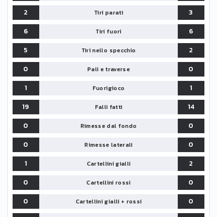
2
3
Tiri parati
6
6
Tiri fuori
5
2
Tiri nello specchio
0
0
Pali e traverse
1
1
Fuorigioco
19
14
Falli fatti
0
0
Rimesse dal fondo
0
0
Rimesse laterali
1
2
Cartellini gialli
0
0
Cartellini rossi
0
0
Cartellini gialli + rossi