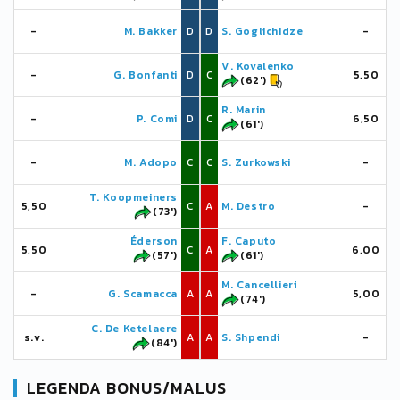
-
M. Bakker
D
D
S. Goglichidze
-
V. Kovalenko
-
G. Bonfanti
D
C
5,50
(62')
R. Marin
-
P. Comi
D
C
6,50
(61')
-
M. Adopo
C
C
S. Zurkowski
-
T. Koopmeiners
5,50
C
A
M. Destro
-
(73')
Éderson
F. Caputo
5,50
C
A
6,00
(57')
(61')
M. Cancellieri
-
G. Scamacca
A
A
5,00
(74')
C. De Ketelaere
s.v.
A
A
S. Shpendi
-
(84')
LEGENDA BONUS/MALUS