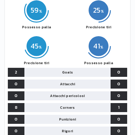
59
25
Possesso palla
Precisione tiri
45
41
Precisione tiri
Possesso palla
2
0
Goals
0
0
Attacchi
0
0
Attacchi pericolosi
8
1
Corners
0
0
Punizioni
0
0
Rigori