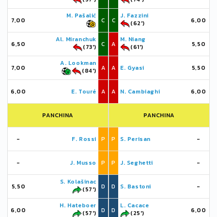
M. Pašalić
J. Fazzini
7,00
C
C
6,00
(62')
Al. Miranchuk
M. Niang
6,50
C
A
5,50
(73')
(61')
A. Lookman
7,00
A
A
E. Gyasi
5,50
(84')
6,00
E. Touré
A
A
N. Cambiaghi
6,00
PANCHINA
PANCHINA
-
F. Rossi
P
P
S. Perisan
-
-
J. Musso
P
P
J. Seghetti
-
S. Kolašinac
5,50
D
D
S. Bastoni
-
(57')
H. Hateboer
L. Cacace
6,00
D
D
6,00
(57')
(25')