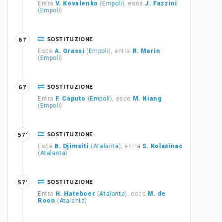
Entra
V. Kovalenko
(
Empoli
), esce
J. Fazzini
(
Empoli
)
SOSTITUZIONE
61'
Esce
A. Grassi
(
Empoli
), entra
R. Marin
(
Empoli
)
SOSTITUZIONE
61'
Entra
F. Caputo
(
Empoli
), esce
M. Niang
(
Empoli
)
SOSTITUZIONE
57'
Esce
B. Djimsiti
(
Atalanta
), entra
S. Kolašinac
(
Atalanta
)
SOSTITUZIONE
57'
Entra
H. Hateboer
(
Atalanta
), esce
M. de
Roon
(
Atalanta
)