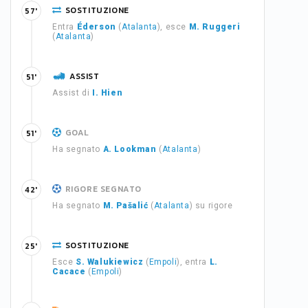
SOSTITUZIONE
57'
Entra
Éderson
(
Atalanta
), esce
M. Ruggeri
(
Atalanta
)
ASSIST
51'
Assist di
I. Hien
GOAL
51'
Ha segnato
A. Lookman
(
Atalanta
)
RIGORE SEGNATO
42'
Ha segnato
M. Pašalić
(
Atalanta
) su rigore
SOSTITUZIONE
25'
Esce
S. Walukiewicz
(
Empoli
), entra
L.
Cacace
(
Empoli
)