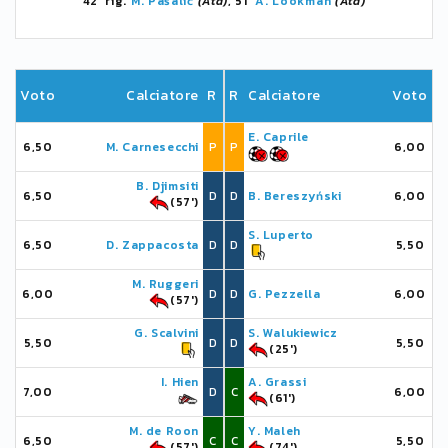
42' rig.
M. Pašalić
(Ata)
, 51'
A. Lookman
(Ata)
Voto
Calciatore
R
R
Calciatore
Voto
E. Caprile
6,50
M. Carnesecchi
P
P
6,00
B. Djimsiti
6,50
D
D
B. Bereszyński
6,00
(57')
S. Luperto
6,50
D. Zappacosta
D
D
5,50
M. Ruggeri
6,00
D
D
G. Pezzella
6,00
(57')
G. Scalvini
S. Walukiewicz
5,50
D
D
5,50
(25')
I. Hien
A. Grassi
7,00
D
C
6,00
(61')
M. de Roon
Y. Maleh
6,50
C
C
5,50
(57')
(74')