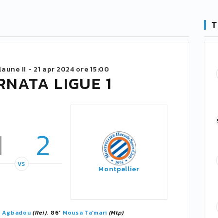
T
aune II -
21 apr 2024 ore 15:00
RNATA LIGUE 1
1
2
VS
Montpellier
. Agbadou
(Rei)
, 86'
Mousa Ta'mari
(Mtp)