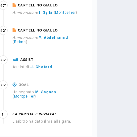
CARTELLINO GIALLO
47'
Ammonizione
I. Sylla
(
Montpellier
)
CARTELLINO GIALLO
42'
Ammonizione
Y. Abdelhamid
(
Reims
)
ASSIST
26'
Assist di
J. Chotard
GOAL
26'
Ha segnato
M. Sagnan
(
Montpellier
)
LA PARTITA È INIZIATA!
1'
L'arbitro ha dato il via alla gara.