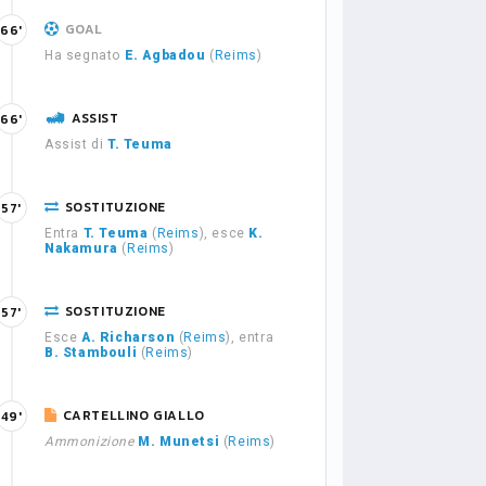
GOAL
66'
Ha segnato
E. Agbadou
(
Reims
)
ASSIST
66'
Assist di
T. Teuma
SOSTITUZIONE
57'
Entra
T. Teuma
(
Reims
), esce
K.
Nakamura
(
Reims
)
SOSTITUZIONE
57'
Esce
A. Richarson
(
Reims
), entra
B. Stambouli
(
Reims
)
CARTELLINO GIALLO
49'
Ammonizione
M. Munetsi
(
Reims
)