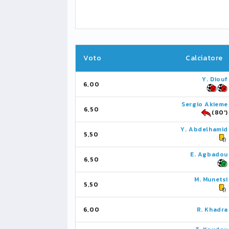
Voto
Calciatore
Y. Diouf
6,00
Sergio Akieme
6,50
(80')
Y. Abdelhamid
5,50
E. Agbadou
6,50
M. Munetsi
5,50
6,00
R. Khadra