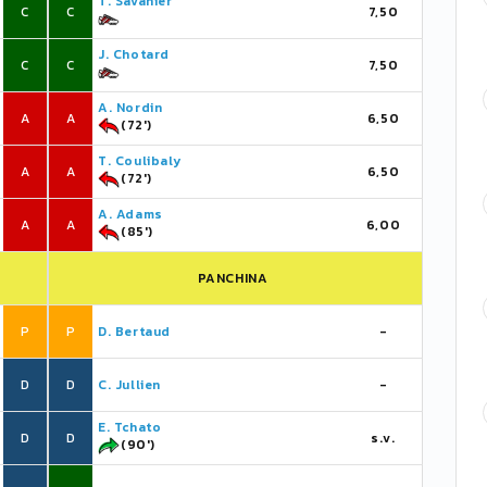
T. Savanier
C
C
7,50
J. Chotard
C
C
7,50
A. Nordin
A
A
6,50
(72')
T. Coulibaly
A
A
6,50
(72')
A. Adams
A
A
6,00
(85')
PANCHINA
P
P
D. Bertaud
-
D
D
C. Jullien
-
E. Tchato
D
D
s.v.
(90')