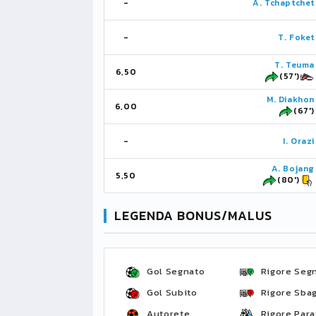
-
A. Tchaptchet
-
T. Foket
T. Teuma
6,50
(57')
M. Diakhon
6,00
(67')
-
I. Orazi
A. Bojang
5,50
(80')
LEGENDA BONUS/MALUS
Gol Segnato
Rigore Seg
Gol Subito
Rigore Sbag
Autorete
Rigore Para