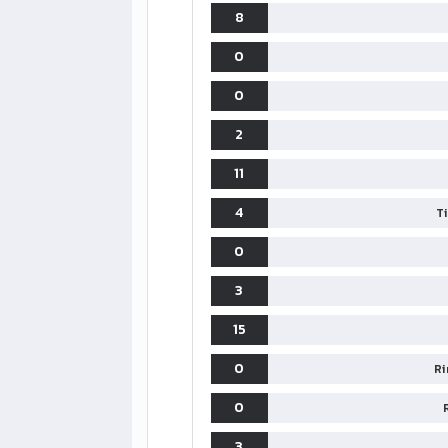
8
0
0
2
11
4
T
0
3
15
0
Ri
0
3