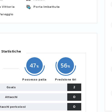
 Vittoria
Porta Imbattuta
Pareggio
Statistiche
47
56
Possesso palla
Precisione tiri
2
Goals
0
Attacchi
0
tacchi pericolosi