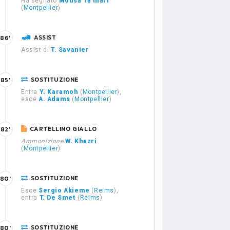
Ha segnato
Mousa Ta'mari
(
Montpellier
)
ASSIST
86'
Assist di
T. Savanier
SOSTITUZIONE
85'
Entra
Y. Karamoh
(
Montpellier
),
esce
A. Adams
(
Montpellier
)
CARTELLINO GIALLO
82'
Ammonizione
W. Khazri
(
Montpellier
)
SOSTITUZIONE
80'
Esce
Sergio Akieme
(
Reims
),
entra
T. De Smet
(
Reims
)
SOSTITUZIONE
80'