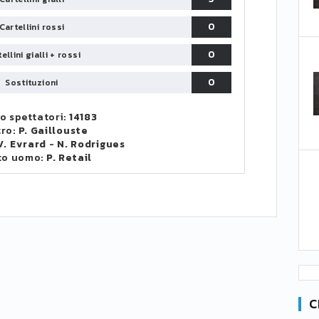
0
Cartellini rossi
0
ellini gialli + rossi
0
Sostituzioni
o spettatori:
14183
tro:
P. Gaillouste
V. Evrard
-
N. Rodrigues
to uomo:
P. Retail
C