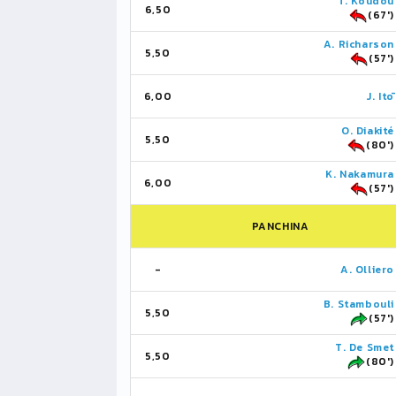
T. Koudou
6,50
(67')
A. Richarson
5,50
(57')
6,00
J. Itō
O. Diakité
5,50
(80')
K. Nakamura
6,00
(57')
PANCHINA
-
A. Olliero
B. Stambouli
5,50
(57')
T. De Smet
5,50
(80')