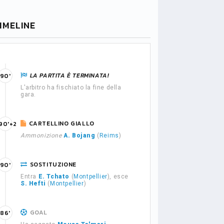
IMELINE
LA PARTITA È TERMINATA!
90'
L'arbitro ha fischiato la fine della
gara.
CARTELLINO GIALLO
90'+2
Ammonizione
A. Bojang
(
Reims
)
SOSTITUZIONE
90'
Entra
E. Tchato
(
Montpellier
), esce
S. Hefti
(
Montpellier
)
GOAL
86'