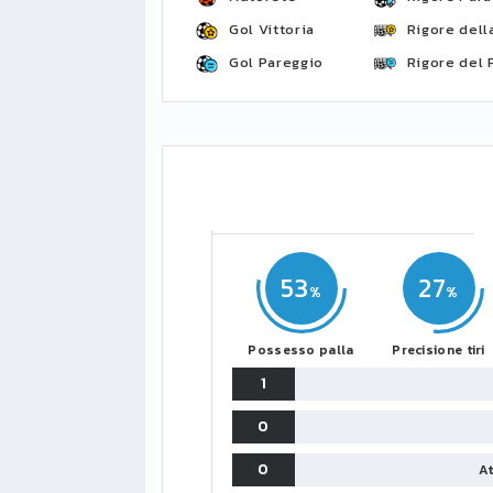
Gol Vittoria
Rigore della
Gol Pareggio
Rigore del 
53
27
Possesso palla
Precisione tiri
1
0
0
At