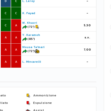
D
C
L. Leroy
-
C
C
K. Fayad
-
W. Khazri
C
A
5,50
(72')
Y. Karamoh
A
A
s.v.
(85')
Mousa Ta'mari
A
A
7,00
(72')
A
A
L. Mincarelli
-
nato
Ammonizione
liato
Espulsione
to
Assist