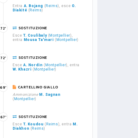
Entra
A. Bojang
(
Reims
), esce
O.
Diakité
(
Reims
)
SOSTITUZIONE
72'
Esce
T. Coulibaly
(
Montpellier
),
entra
Mousa Ta'mari
(
Montpellier
)
SOSTITUZIONE
72'
Esce
A. Nordin
(
Montpellier
), entra
W. Khazri
(
Montpellier
)
CARTELLINO GIALLO
69'
Ammonizione
M. Sagnan
(
Montpellier
)
SOSTITUZIONE
67'
Esce
T. Koudou
(
Reims
), entra
M.
Diakhon
(
Reims
)