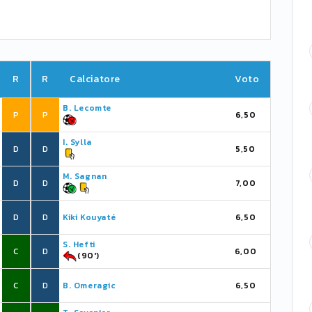
R
R
Calciatore
Voto
B. Lecomte
P
P
6,50
I. Sylla
D
D
5,50
M. Sagnan
D
D
7,00
D
D
Kiki Kouyaté
6,50
S. Hefti
C
D
6,00
(90')
C
D
B. Omeragic
6,50