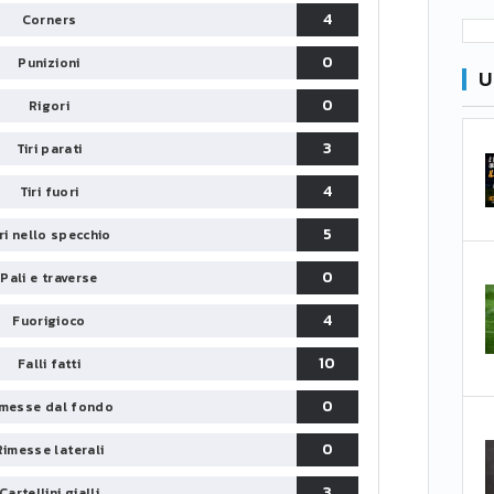
4
Corners
0
Punizioni
U
0
Rigori
3
Tiri parati
4
Tiri fuori
5
iri nello specchio
0
Pali e traverse
4
Fuorigioco
10
Falli fatti
0
messe dal fondo
0
Rimesse laterali
3
Cartellini gialli