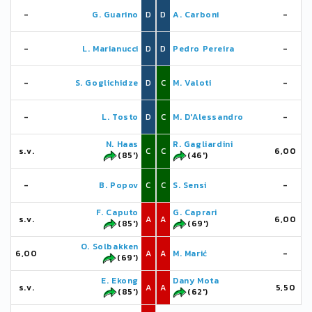
-
G. Guarino
D
D
A. Carboni
-
-
L. Marianucci
D
D
Pedro Pereira
-
-
S. Goglichidze
D
C
M. Valoti
-
-
L. Tosto
D
C
M. D'Alessandro
-
N. Haas
R. Gagliardini
s.v.
C
C
6,00
(85')
(46')
-
B. Popov
C
C
S. Sensi
-
F. Caputo
G. Caprari
s.v.
A
A
6,00
(85')
(69')
O. Solbakken
6,00
A
A
M. Marić
-
(69')
E. Ekong
Dany Mota
s.v.
A
A
5,50
(85')
(62')