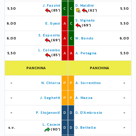
J. Fazzini
D. Maldini
5,50
C
C
5,50
(85')
(62')
S. Vignato
6,00
E. Gyasi
A
C
5,50
(69')
S. Esposito
6,00
A
C
W. Bondo
6,00
(69')
L. Colombo
5,50
A
A
A. Petagna
5,50
(85')
PANCHINA
PANCHINA
-
N. Chiorra
P
P
A. Sorrentino
-
-
J. Seghetti
P
P
A. Mazza
-
-
P. Stojanovič
D
D
D. D'Ambrosio
-
L. Cacace
s.v.
D
D
D. Bettella
-
(90')