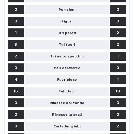
0
0
Punizioni
0
0
Rigori
1
2
Tiri parati
3
2
Tiri fuori
2
1
Tiri nello specchio
0
0
Pali e traverse
4
1
Fuorigioco
16
19
Falli fatti
0
0
Rimesse dal fondo
0
0
Rimesse laterali
0
2
Cartellini gialli