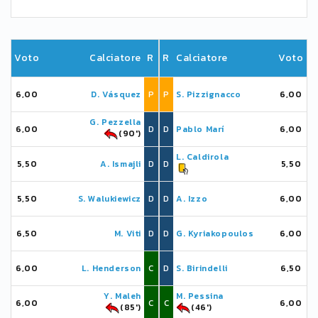
Voto
Calciatore
R
R
Calciatore
Voto
6,00
D. Vásquez
P
P
S. Pizzignacco
6,00
G. Pezzella
6,00
D
D
Pablo Marí
6,00
(90')
L. Caldirola
5,50
A. Ismajli
D
D
5,50
5,50
S. Walukiewicz
D
D
A. Izzo
6,00
6,50
M. Viti
D
D
G. Kyriakopoulos
6,00
6,00
L. Henderson
C
D
S. Birindelli
6,50
Y. Maleh
M. Pessina
6,00
C
C
6,00
(85')
(46')