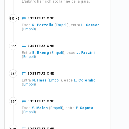
L'arbitro ha fischiato la fine della gara.
SOSTITUZIONE
90'+2
Esce
G. Pezzella
(
Empoli
), entra
L. Cacace
(
Empoli
)
SOSTITUZIONE
85'
Entra
E. Ekong
(
Empoli
), esce
J. Fazzini
(
Empoli
)
SOSTITUZIONE
85'
Entra
N. Haas
(
Empoli
), esce
L. Colombo
(
Empoli
)
SOSTITUZIONE
85'
Esce
Y. Maleh
(
Empoli
), entra
F. Caputo
(
Empoli
)
SOSTITUZIONE