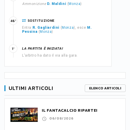
Ammonizione
D. Maldini
(
Monza
)
SOSTITUZIONE
46'
Entra
R. Gagliardini
(
Monza
), esce
M.
Pessina
(
Monza
)
LA PARTITA È INIZIATA!
1'
L'arbitro ha dato il via alla gara.
ULTIMI ARTICOLI
ELENCO ARTICOLI
IL FANTACALCIO RIPARTE!
06/08/2026