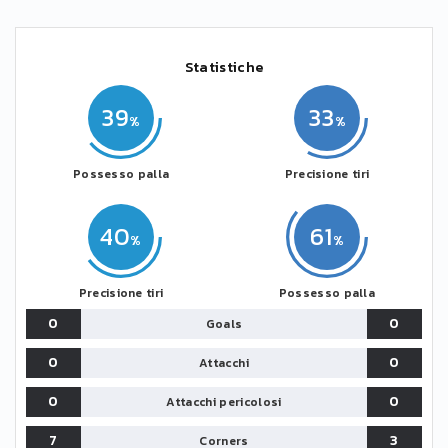
Statistiche
39
33
Possesso palla
Precisione tiri
40
61
Precisione tiri
Possesso palla
0
0
Goals
0
0
Attacchi
0
0
Attacchi pericolosi
7
3
Corners