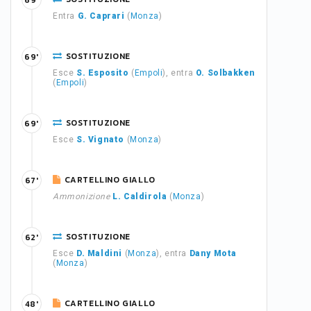
69'
Entra
G. Caprari
(
Monza
)
SOSTITUZIONE
69'
Esce
S. Esposito
(
Empoli
), entra
O. Solbakken
(
Empoli
)
SOSTITUZIONE
69'
Esce
S. Vignato
(
Monza
)
CARTELLINO GIALLO
67'
Ammonizione
L. Caldirola
(
Monza
)
SOSTITUZIONE
62'
Esce
D. Maldini
(
Monza
), entra
Dany Mota
(
Monza
)
CARTELLINO GIALLO
48'