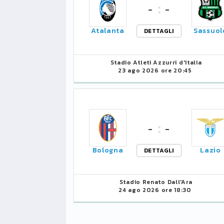
-
-
LIGUE1
CLASSIFICA
CLASSIFI
Atalanta
Sassuol
DETTAGLI
PG
Pt
Squadra
PG
1
Stadio Atleti Azzurri d'Italia
PSG
34
90
34
23 ago 2026 ore 20:45
2
Monaco
34
73
34
3
Brest
34
72
34
-
-
4
Lille
34
65
34
Bologna
Lazio
DETTAGLI
5
und
Nizza
34
63
34
6
Stadio Renato Dall'Ara
Lione
34
47
34
24 ago 2026 ore 18:30