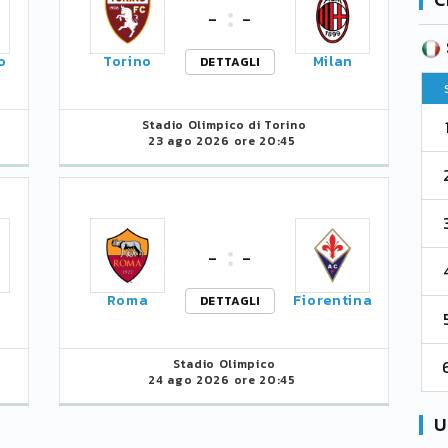
-
-
SERIE B
CA
CLASSIFICA
o
Torino
Milan
DETTAGLI
Pt
Squadra
PG
Pt
1
Stadio Olimpico di Torino
Parma
76
38
76
23 ago 2026 ore 20:45
2
Como 1907
67
38
73
3
Venezia
61
38
70
-
-
4
Cremonese
59
38
67
Roma
Fiorentina
DETTAGLI
5
Catanzaro
55
38
60
6
Stadio Olimpico
Palermo
53
38
56
24 ago 2026 ore 20:45
U