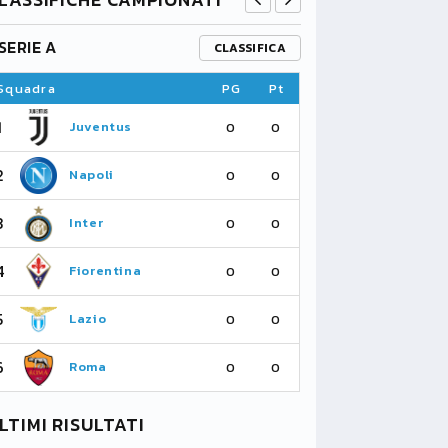
SERIE A
PREMIER L
CLASSIFICA
Squadra
PG
Pt
Squadra
1
1
Juventus
Fu
0
0
2
2
Napoli
As
0
0
3
3
Inter
Li
0
0
4
4
Fiorentina
Su
0
0
5
5
Lazio
Ma
0
0
6
6
Roma
Ne
0
0
LTIMI RISULTATI