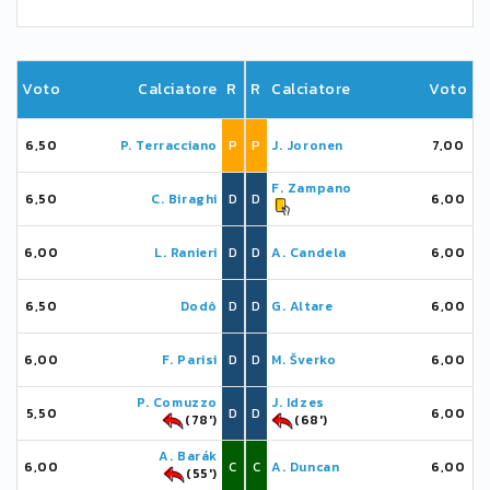
Voto
Calciatore
R
R
Calciatore
Voto
6,50
P. Terracciano
P
P
J. Joronen
7,00
F. Zampano
6,50
C. Biraghi
D
D
6,00
6,00
L. Ranieri
D
D
A. Candela
6,00
6,50
Dodô
D
D
G. Altare
6,00
6,00
F. Parisi
D
D
M. Šverko
6,00
P. Comuzzo
J. Idzes
5,50
D
D
6,00
(78')
(68')
A. Barák
6,00
C
C
A. Duncan
6,00
(55')