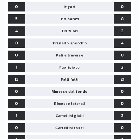
0
0
Rigori
5
8
Tiri parati
4
2
Tiri fuori
8
4
Tiri nello specchio
0
0
Pali e traverse
1
2
Fuorigioco
13
21
Falli fatti
0
0
Rimesse dal fondo
0
0
Rimesse laterali
1
2
Cartellini gialli
0
0
Cartellini rossi