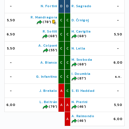
-
N. Fortini
D
D
R. Sagrado
-
R. Mandragora
5,50
C
C
D. Črnigoj
-
(78')
R. Sottil
H. Caviglia
6,50
C
C
5,50
(68')
(68')
A. Colpani
5,50
C
C
N. Lella
-
(55')
M. Svoboda
-
A. Bianco
C
C
6,00
(68')
I. Doumbia
-
G. Infantino
C
C
s.v.
(87')
-
J. Brekalo
A
C
S. El Haddad
-
L. Beltrán
N. Pierini
6,00
A
A
5,50
(79')
(46')
A. Raimondo
A
6,00
(46')