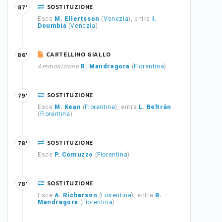
SOSTITUZIONE
87'
Esce
M. Ellertsson
(
Venezia
), entra
I.
Doumbia
(
Venezia
)
CARTELLINO GIALLO
86'
Ammonizione
R. Mandragora
(
Fiorentina
)
SOSTITUZIONE
79'
Esce
M. Kean
(
Fiorentina
), entra
L. Beltrán
(
Fiorentina
)
SOSTITUZIONE
78'
Esce
P. Comuzzo
(
Fiorentina
)
SOSTITUZIONE
78'
Esce
A. Richarson
(
Fiorentina
), entra
R.
Mandragora
(
Fiorentina
)