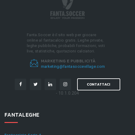
Fanta.Soccer è il sito web per giocare
online al fantacalcio gratis. Leghe private,
leghe pubbliche, probabili formazioni, voti
live, statistiche, quotazioni calciatori.
MARKETING E PUBBLICITÀ
marketing@fantasoccevillage.com
CONTATTACI
- 10.1.0.204
FANTALEGHE
Fantacalcio Serie A