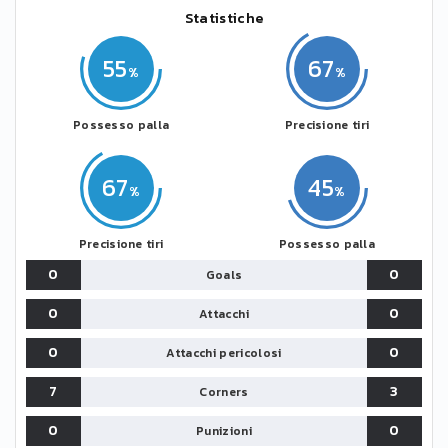
Statistiche
55
67
Possesso palla
Precisione tiri
67
45
Precisione tiri
Possesso palla
0
0
Goals
0
0
Attacchi
0
0
Attacchi pericolosi
7
3
Corners
0
0
Punizioni