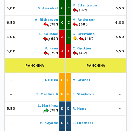
M. Ellertsson
6,00
S. Amrabat
C
C
5,50
(87')
A. Richarson
M. Andersen
6,50
C
C
6,00
(78')
(68')
C. Kouamé
G. Oristanio
6,00
A
C
5,50
(68')
(46')
M. Kean
C. Gytkjær
6,00
A
A
5,50
(79')
(46')
PANCHINA
PANCHINA
-
De Gea
P
P
M. Grandi
-
-
T. Martinelli
P
P
F. Stankovic
-
L. Martínez
5,50
D
D
R. Haps
-
(78')
-
M. Kayode
D
D
L. Lucchesi
-