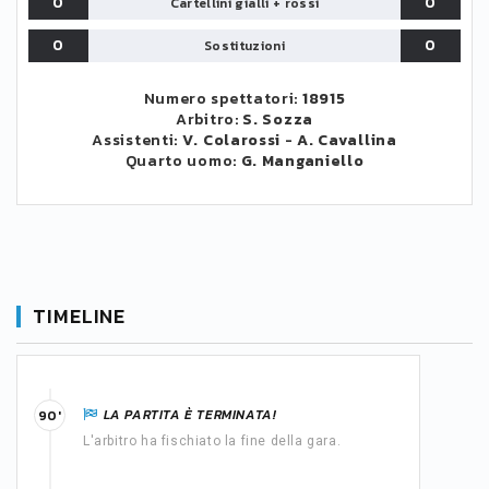
0
0
Cartellini gialli + rossi
0
0
Sostituzioni
Numero spettatori:
18915
Arbitro:
S. Sozza
Assistenti:
V. Colarossi
-
A. Cavallina
Quarto uomo:
G. Manganiello
TIMELINE
LA PARTITA È TERMINATA!
90'
L'arbitro ha fischiato la fine della gara.