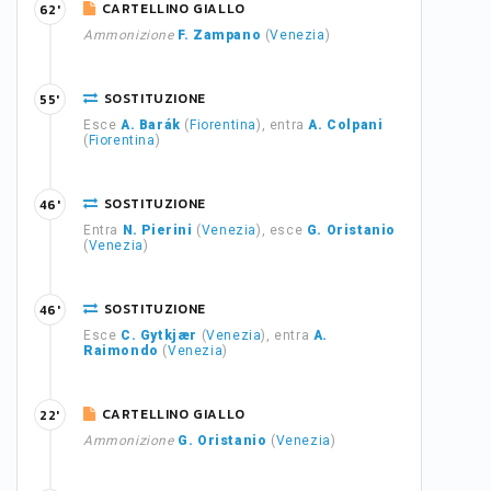
CARTELLINO GIALLO
62'
Ammonizione
F. Zampano
(
Venezia
)
SOSTITUZIONE
55'
Esce
A. Barák
(
Fiorentina
), entra
A. Colpani
(
Fiorentina
)
SOSTITUZIONE
46'
Entra
N. Pierini
(
Venezia
), esce
G. Oristanio
(
Venezia
)
SOSTITUZIONE
46'
Esce
C. Gytkjær
(
Venezia
), entra
A.
Raimondo
(
Venezia
)
CARTELLINO GIALLO
22'
Ammonizione
G. Oristanio
(
Venezia
)