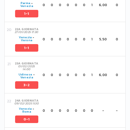
Parma
-
0
0
0
0
0
0
1
6,00
0
Venezia
1-1
22A GIORNATA
27/01/2025 17:30
Venezia
-
0
0
0
0
0
0
1
5,50
0
Verona
1-1
23A GIORNATA
01/02/2025
14:00
0
0
0
0
0
0
1
6,00
0
Udinese
-
Venezia
3-2
24A GIORNATA
09/02/2025 11:30
Venezia
-
0
0
0
0
0
0
0
-
-
Roma
0-1