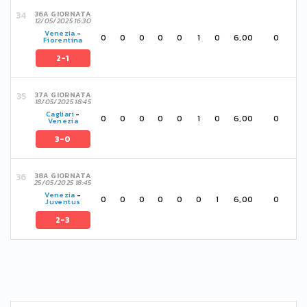
36A GIORNATA
12/05/2025 16:30
Venezia
-
0
0
0
0
0
1
0
6,00
0
Fiorentina
2-1
37A GIORNATA
18/05/2025 18:45
Cagliari
-
0
0
0
0
0
1
0
6,00
0
Venezia
3-0
38A GIORNATA
25/05/2025 18:45
Venezia
-
0
0
0
0
0
0
1
6,00
0
Juventus
2-3