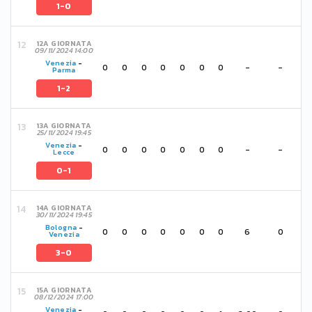
1-0
12A GIORNATA
09/11/2024 14:00
Venezia
-
0
0
0
0
0
0
0
-
-
Parma
1-2
13A GIORNATA
25/11/2024 19:45
Venezia
-
0
0
0
0
0
0
0
-
-
Lecce
0-1
14A GIORNATA
30/11/2024 19:45
Bologna
-
0
0
0
0
0
0
0
6
0
Venezia
3-0
15A GIORNATA
08/12/2024 17:00
Venezia
-