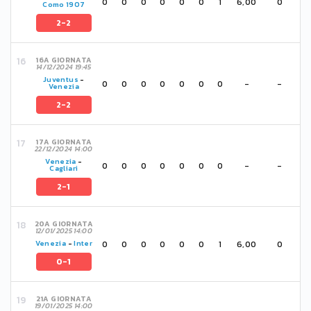
0
0
0
0
0
0
1
6,00
0
Como 1907
2-2
16A GIORNATA
14/12/2024 19:45
Juventus
-
0
0
0
0
0
0
0
-
-
Venezia
2-2
17A GIORNATA
22/12/2024 14:00
Venezia
-
0
0
0
0
0
0
0
-
-
Cagliari
2-1
20A GIORNATA
12/01/2025 14:00
0
0
0
0
0
0
1
6,00
0
Venezia
-
Inter
0-1
21A GIORNATA
19/01/2025 14:00