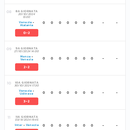
8A GIORNATA
20/10/2024
13:00
0
0
0
0
0
0
0
-
-
Venezia
-
Atalanta
0-2
9A GIORNATA
27/10/2024 14:00
Monza
-
0
0
0
0
0
0
0
-
-
Venezia
2-2
10A GIORNATA
30/10/2024 17:30
Venezia
-
0
0
0
0
0
0
0
-
-
Udinese
3-2
11A GIORNATA
03/11/2024 19:45
0
0
0
0
0
0
0
-
-
Inter
-
Venezia