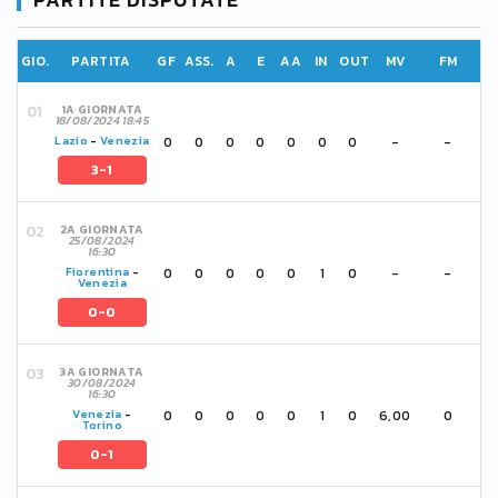
GIO.
PARTITA
GF
ASS.
A
E
AA
IN
OUT
MV
FM
1A GIORNATA
18/08/2024 18:45
0
0
0
0
0
0
0
-
-
Lazio
-
Venezia
3-1
2A GIORNATA
25/08/2024
16:30
0
0
0
0
0
1
0
-
-
Fiorentina
-
Venezia
0-0
3A GIORNATA
30/08/2024
16:30
0
0
0
0
0
1
0
6,00
0
Venezia
-
Torino
0-1