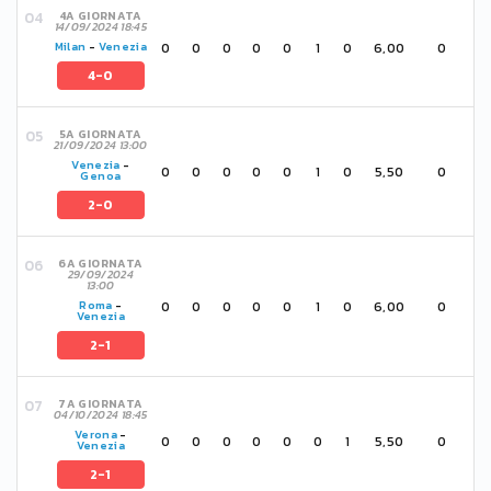
4A GIORNATA
14/09/2024 18:45
0
0
0
0
0
1
0
6,00
0
Milan
-
Venezia
4-0
5A GIORNATA
21/09/2024 13:00
Venezia
-
0
0
0
0
0
1
0
5,50
0
Genoa
2-0
6A GIORNATA
29/09/2024
13:00
0
0
0
0
0
1
0
6,00
0
Roma
-
Venezia
2-1
7A GIORNATA
04/10/2024 18:45
Verona
-
0
0
0
0
0
0
1
5,50
0
Venezia
2-1