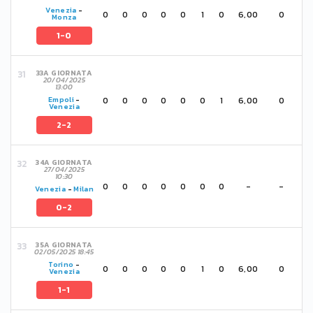
Venezia
-
0
0
0
0
0
1
0
6,00
0
Monza
1-0
33A GIORNATA
20/04/2025
13:00
0
0
0
0
0
0
1
6,00
0
Empoli
-
Venezia
2-2
34A GIORNATA
27/04/2025
10:30
0
0
0
0
0
0
0
-
-
Venezia
-
Milan
0-2
35A GIORNATA
02/05/2025 18:45
Torino
-
0
0
0
0
0
1
0
6,00
0
Venezia
1-1