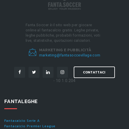
Fanta.Soccer è il sito web per giocare
online al fantacalcio gratis. Leghe private,
leghe pubbliche, probabili formazioni, voti
live, statistiche, quotazioni calciatori.
MARKETING E PUBBLICITÀ
marketing@fantasoccevillage.com
CONTATTACI
- 10.1.0.204
FANTALEGHE
Fantacalcio Serie A
Fantacalcio Premier League