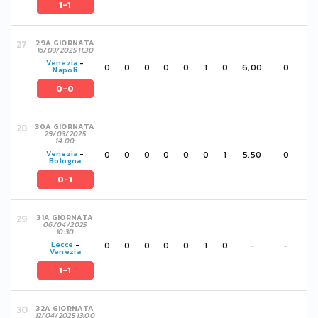
1-1
29A GIORNATA
16/03/2025 11:30
Venezia
-
0
0
0
0
0
1
0
6,00
0
Napoli
0-0
30A GIORNATA
29/03/2025
14:00
0
0
0
0
0
0
1
5,50
0
Venezia
-
Bologna
0-1
31A GIORNATA
06/04/2025
10:30
0
0
0
0
0
1
0
-
-
Lecce
-
Venezia
1-1
32A GIORNATA
12/04/2025 13:00