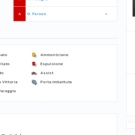
A
O. Forson
-
nato
Ammonizione
liato
Espulsione
to
Assist
 Vittoria
Porta Imbattuta
Pareggio