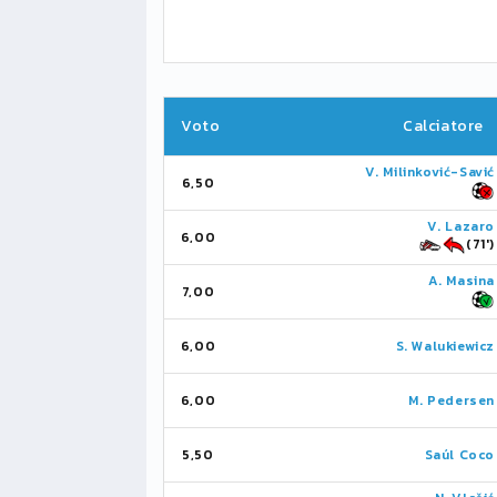
Voto
Calciatore
V. Milinković-Savić
6,50
V. Lazaro
6,00
(71')
A. Masina
7,00
6,00
S. Walukiewicz
6,00
M. Pedersen
5,50
Saúl Coco