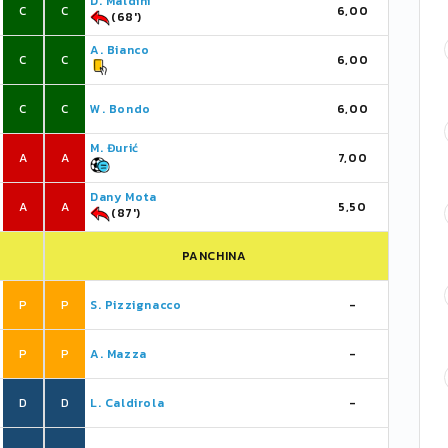
D. Maldini
C
C
6,00
(68')
A. Bianco
C
C
6,00
C
C
W. Bondo
6,00
M. Đurić
A
A
7,00
Dany Mota
A
A
5,50
(87')
PANCHINA
P
P
S. Pizzignacco
-
P
P
A. Mazza
-
D
D
L. Caldirola
-