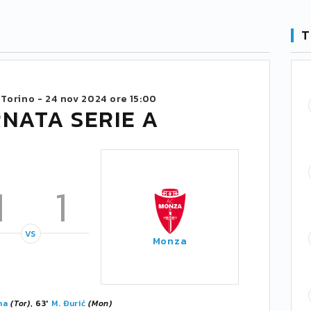
T
 Torino -
24 nov 2024 ore 15:00
RNATA SERIE A
1
1
VS
Monza
na
(Tor)
, 63'
M. Đurić
(Mon)