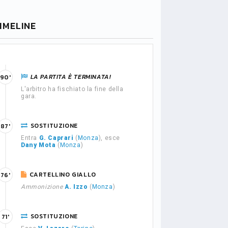
IMELINE
LA PARTITA È TERMINATA!
90'
L'arbitro ha fischiato la fine della
gara.
SOSTITUZIONE
87'
Entra
G. Caprari
(
Monza
), esce
Dany Mota
(
Monza
)
CARTELLINO GIALLO
76'
Ammonizione
A. Izzo
(
Monza
)
SOSTITUZIONE
71'