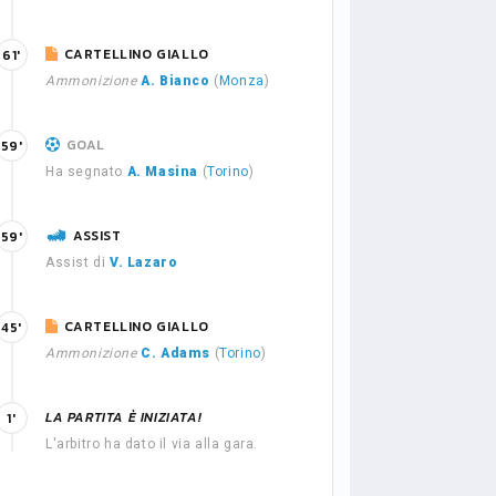
CARTELLINO GIALLO
61'
Ammonizione
A. Bianco
(
Monza
)
GOAL
59'
Ha segnato
A. Masina
(
Torino
)
ASSIST
59'
Assist di
V. Lazaro
CARTELLINO GIALLO
45'
Ammonizione
C. Adams
(
Torino
)
LA PARTITA È INIZIATA!
1'
L'arbitro ha dato il via alla gara.