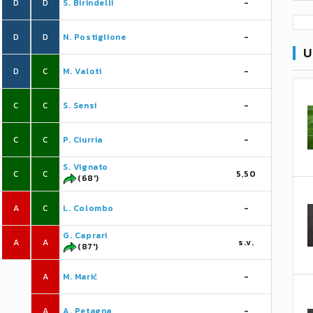
D
D
S. Birindelli
-
D
D
N. Postiglione
-
U
D
C
M. Valoti
-
C
C
S. Sensi
-
C
C
P. Ciurria
-
S. Vignato
C
C
5,50
(68')
A
C
L. Colombo
-
G. Caprari
A
A
s.v.
(87')
A
M. Marić
-
A
A. Petagna
-