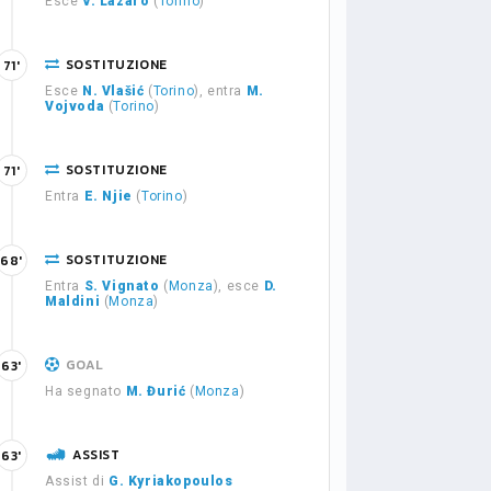
Esce
V. Lazaro
(
Torino
)
SOSTITUZIONE
71'
Esce
N. Vlašić
(
Torino
), entra
M.
Vojvoda
(
Torino
)
SOSTITUZIONE
71'
Entra
E. Njie
(
Torino
)
SOSTITUZIONE
68'
Entra
S. Vignato
(
Monza
), esce
D.
Maldini
(
Monza
)
GOAL
63'
Ha segnato
M. Đurić
(
Monza
)
ASSIST
63'
Assist di
G. Kyriakopoulos