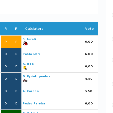
R
R
Calciatore
Voto
S. Turati
P
P
6,00
D
D
Pablo Marí
6,00
A. Izzo
D
D
6,00
G. Kyriakopoulos
D
D
6,50
D
D
A. Carboni
5,50
D
D
Pedro Pereira
6,00