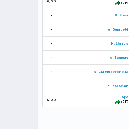
6,00
(71')
-
B. Sosa
-
A. Dembélé
-
K. Linetty
-
A. Tameze
-
A. Ciammaglichella
-
Y. Karamoh
E. Njie
6,00
(71')