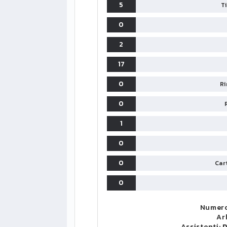
5
T
0
2
17
0
Ri
0
1
0
0
Cart
0
Numero
Ar
Assistenti:
D