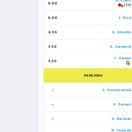
N. Vlašić
6,00
(71')
6,00
S. Ricci
6,50
G. Gineitis
5,50
A. Sanabria
C. Adams
5,50
PANCHINA
-
A. Donnarumma
-
A. Paleari
-
G. Maripán
M. Vojvoda