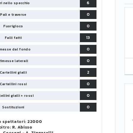
6
iri nello specchio
0
Pali e traverse
0
Fuorigioco
13
Falli fatti
0
messe dal fondo
0
Rimesse laterali
2
Cartellini gialli
0
Cartellini rossi
0
ellini gialli + rossi
0
Sostituzioni
 spettatori:
22000
bitro:
R. Abisso
. Cecconi
-
A. Zingarelli