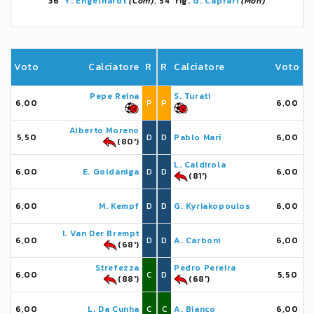
36'
Y. Engelhardt
(Com)
, 54' rig.
G. Caprari
(Mon)
Voto
Calciatore
R
R
Calciatore
Voto
Pepe Reina
S. Turati
6,00
P
P
6,00
Alberto Moreno
5,50
D
D
Pablo Marí
6,00
(80')
L. Caldirola
6,00
E. Goldaniga
D
D
6,00
(81')
6,00
M. Kempf
D
D
G. Kyriakopoulos
6,00
I. Van Der Brempt
6,00
D
D
A. Carboni
6,00
(68')
Strefezza
Pedro Pereira
6,00
C
D
5,50
(88')
(68')
6,00
L. Da Cunha
C
C
A. Bianco
6,00