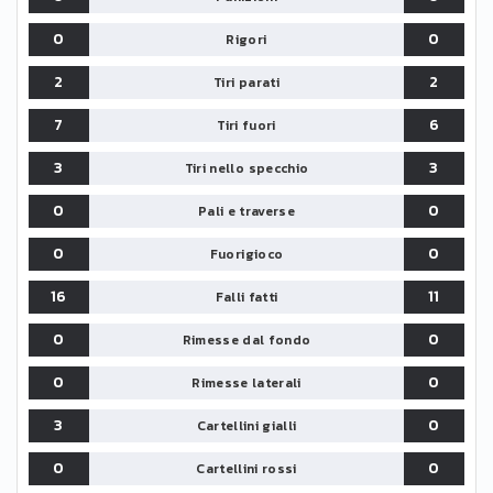
0
0
Rigori
2
2
Tiri parati
7
6
Tiri fuori
3
3
Tiri nello specchio
0
0
Pali e traverse
0
0
Fuorigioco
16
11
Falli fatti
0
0
Rimesse dal fondo
0
0
Rimesse laterali
3
0
Cartellini gialli
0
0
Cartellini rossi