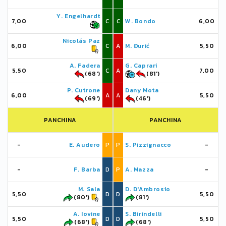
Y. Engelhardt
7,00
C
C
W. Bondo
6,00
Nicolás Paz
6,00
C
A
M. Đurić
5,50
A. Fadera
G. Caprari
5,50
C
A
7,00
(68')
(81')
P. Cutrone
Dany Mota
6,00
A
A
5,50
(69')
(46')
PANCHINA
PANCHINA
-
E. Audero
P
P
S. Pizzignacco
-
-
F. Barba
D
P
A. Mazza
-
M. Sala
D. D'Ambrosio
5,50
D
D
5,50
(80')
(81')
A. Iovine
S. Birindelli
5,50
D
D
5,50
(68')
(68')