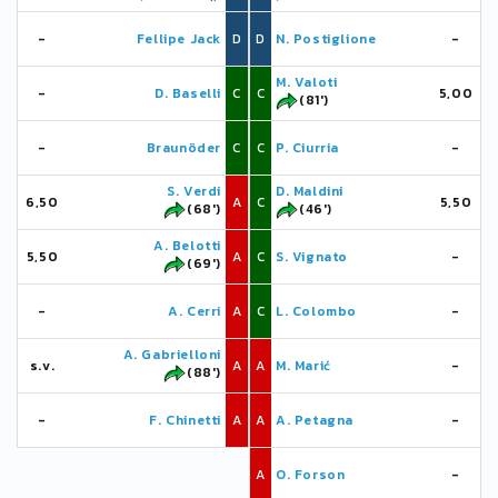
-
Fellipe Jack
D
D
N. Postiglione
-
M. Valoti
-
D. Baselli
C
C
5,00
(81')
-
Braunöder
C
C
P. Ciurria
-
S. Verdi
D. Maldini
6,50
A
C
5,50
(68')
(46')
A. Belotti
5,50
A
C
S. Vignato
-
(69')
-
A. Cerri
A
C
L. Colombo
-
A. Gabrielloni
s.v.
A
A
M. Marić
-
(88')
-
F. Chinetti
A
A
A. Petagna
-
A
O. Forson
-