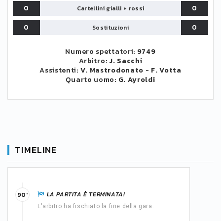
0
0
Cartellini gialli + rossi
0
0
Sostituzioni
Numero spettatori:
9749
Arbitro:
J. Sacchi
Assistenti:
V. Mastrodonato
-
F. Votta
Quarto uomo:
G. Ayroldi
TIMELINE
LA PARTITA È TERMINATA!
90'
L'arbitro ha fischiato la fine della gara.