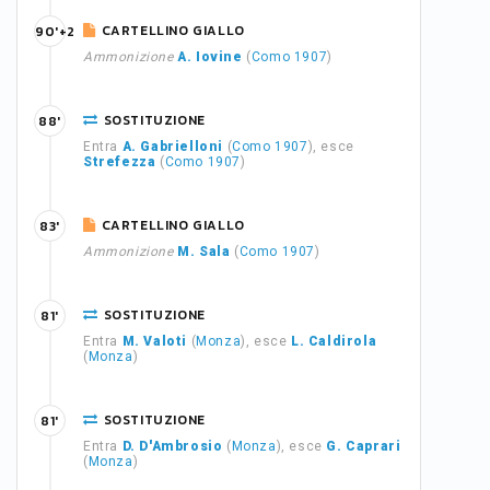
CARTELLINO GIALLO
90'+2
Ammonizione
A. Iovine
(
Como 1907
)
SOSTITUZIONE
88'
Entra
A. Gabrielloni
(
Como 1907
), esce
Strefezza
(
Como 1907
)
CARTELLINO GIALLO
83'
Ammonizione
M. Sala
(
Como 1907
)
SOSTITUZIONE
81'
Entra
M. Valoti
(
Monza
), esce
L. Caldirola
(
Monza
)
SOSTITUZIONE
81'
Entra
D. D'Ambrosio
(
Monza
), esce
G. Caprari
(
Monza
)