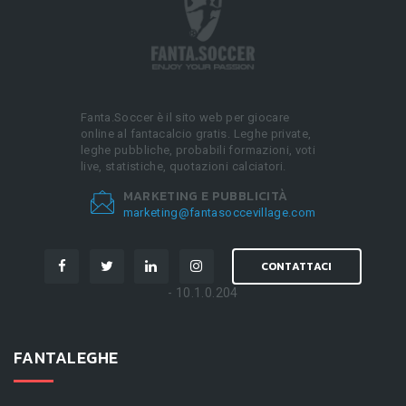
Fanta.Soccer è il sito web per giocare
online al fantacalcio gratis. Leghe private,
leghe pubbliche, probabili formazioni, voti
live, statistiche, quotazioni calciatori.
MARKETING E PUBBLICITÀ
marketing@fantasoccevillage.com
CONTATTACI
- 10.1.0.204
FANTALEGHE