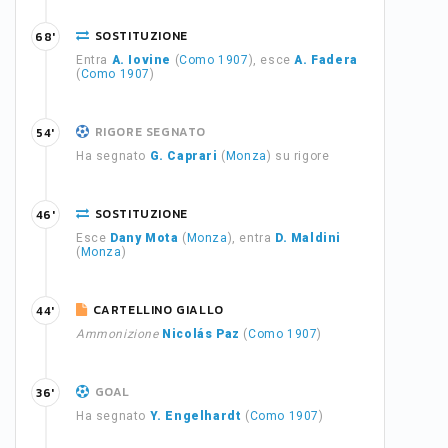
SOSTITUZIONE
68'
Entra
A. Iovine
(
Como 1907
), esce
A. Fadera
(
Como 1907
)
RIGORE SEGNATO
54'
Ha segnato
G. Caprari
(
Monza
) su rigore
SOSTITUZIONE
46'
Esce
Dany Mota
(
Monza
), entra
D. Maldini
(
Monza
)
CARTELLINO GIALLO
44'
Ammonizione
Nicolás Paz
(
Como 1907
)
GOAL
36'
Ha segnato
Y. Engelhardt
(
Como 1907
)