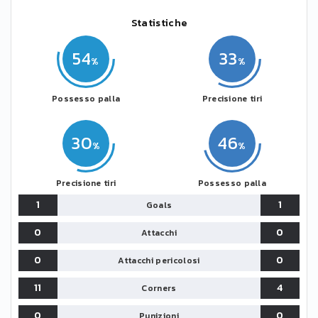
Statistiche
54
33
Possesso palla
Precisione tiri
30
46
Precisione tiri
Possesso palla
1
1
Goals
0
0
Attacchi
0
0
Attacchi pericolosi
11
4
Corners
0
0
Punizioni