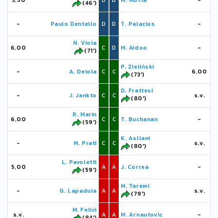
5,50
D
D
M. Motta
-
(46')
-
Paulo Dentello
D
D
T. Palacios
-
N. Viola
6,00
C
D
M. Aidoo
-
(71')
P. Zieliński
-
A. Deiola
C
C
6,00
(73')
D. Frattesi
-
J. Jankto
C
C
s.v.
(80')
R. Marin
6,00
C
C
T. Buchanan
-
(59')
K. Asllani
-
M. Prati
C
C
s.v.
(80')
L. Pavoletti
5,00
A
A
J. Correa
-
(59')
M. Taremi
-
G. Lapadula
A
A
s.v.
(79')
M. Felici
s.v.
A
A
M. Arnautovic
-
(84')