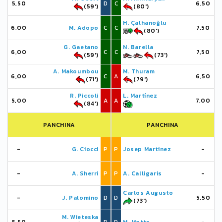
5,50
D
C
6,50
(59')
(80')
H. Çalhanoğlu
6,00
M. Adopo
C
C
7,50
(80')
G. Gaetano
N. Barella
6,00
C
C
7,50
(59')
(73')
A. Makoumbou
M. Thuram
6,00
C
A
6,50
(71')
(79')
R. Piccoli
L. Martínez
5,00
A
A
7,00
(84')
PANCHINA
PANCHINA
-
G. Ciocci
P
P
Josep Martinez
-
-
A. Sherri
P
P
A. Calligaris
-
Carlos Augusto
-
J. Palomino
D
D
5,50
(73')
M. Wieteska