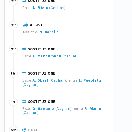
SOSTITUZIONE
71'
Entra
N. Viola
(
Cagliari
)
ASSIST
71'
Assist di
N. Barella
SOSTITUZIONE
71'
Esce
A. Makoumbou
(
Cagliari
)
SOSTITUZIONE
59'
Esce
A. Obert
(
Cagliari
), entra
L. Pavoletti
(
Cagliari
)
SOSTITUZIONE
59'
Esce
G. Gaetano
(
Cagliari
), entra
R. Marin
(
Cagliari
)
GOAL
53'