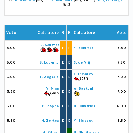
53'
A. Bastoni
(Int)
, 71'
L. Martínez
(Int)
, 78' rig.
H. Çalhanoğlu
(Int)
Voto
Calciatore
R
R
Calciatore
Voto
S. Scuffet
6,00
P
P
Y. Sommer
6,50
6,00
S. Luperto
D
D
S. de Vrij
7,50
F. Dimarco
6,00
T. Augello
D
D
7,00
(73')
Y. Mina
A. Bastoni
5,50
D
D
7,00
(46')
6,00
G. Zappa
D
D
D. Dumfries
6,00
5,50
N. Zortea
D
D
Y. Bisseck
6,50
A. Obert
H. Mkhitaryan