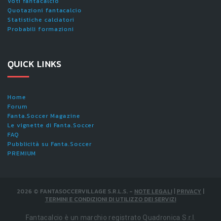
Voti fantacalcio
Quotazioni fantacalcio
Statistiche calciatori
Probabili formazioni
QUICK LINKS
Home
Forum
Fanta.Soccer Magazine
Le vignette di Fanta.Soccer
FAQ
Pubblicità su Fanta.Soccer
PREMIUM
2026
©
FANTASOCCERVILLAGE S.R.L.S.
-
NOTE LEGALI
|
PRIVACY
|
TERMINI E CONDIZIONI DI UTILIZZO DEI SERVIZI
Fantacalcio è un marchio registrato Quadronica S.r.l.