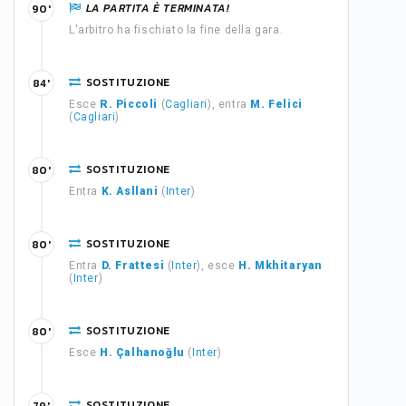
LA PARTITA È TERMINATA!
90'
L'arbitro ha fischiato la fine della gara.
SOSTITUZIONE
84'
Esce
R. Piccoli
(
Cagliari
), entra
M. Felici
(
Cagliari
)
SOSTITUZIONE
80'
Entra
K. Asllani
(
Inter
)
SOSTITUZIONE
80'
Entra
D. Frattesi
(
Inter
), esce
H. Mkhitaryan
(
Inter
)
SOSTITUZIONE
80'
Esce
H. Çalhanoğlu
(
Inter
)
SOSTITUZIONE