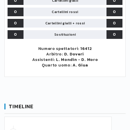
0
0
Cartellini gialli
0
0
Cartellini rossi
0
0
Cartellini gialli + rossi
0
0
Sostituzioni
Numero spettatori:
16412
Arbitro:
D. Doveri
Assistenti:
L. Mondin
-
D. Moro
Quarto uomo:
A. Giua
TIMELINE