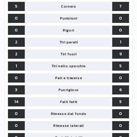
5
7
Corners
0
0
Punizioni
0
0
Rigori
2
1
Tiri parati
2
9
Tiri fuori
1
5
Tiri nello specchio
0
0
Pali e traverse
3
6
Fuorigioco
14
5
Falli fatti
0
0
Rimesse dal fondo
0
0
Rimesse laterali