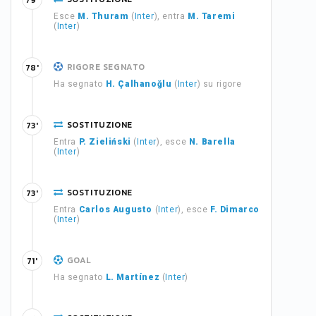
79'
Esce
M. Thuram
(
Inter
), entra
M. Taremi
(
Inter
)
RIGORE SEGNATO
78'
Ha segnato
H. Çalhanoğlu
(
Inter
) su rigore
SOSTITUZIONE
73'
Entra
P. Zieliński
(
Inter
), esce
N. Barella
(
Inter
)
SOSTITUZIONE
73'
Entra
Carlos Augusto
(
Inter
), esce
F. Dimarco
(
Inter
)
GOAL
71'
Ha segnato
L. Martínez
(
Inter
)