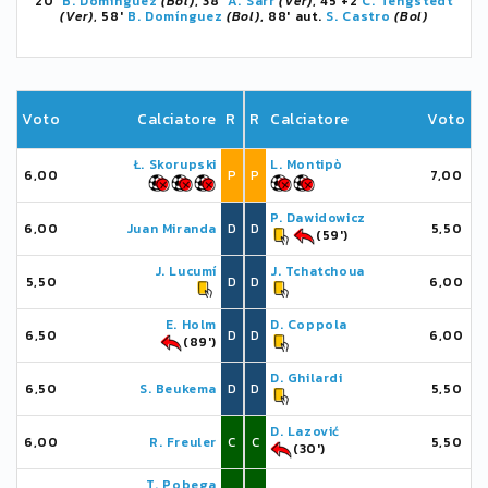
20'
B. Domínguez
(Bol)
, 38'
A. Sarr
(Ver)
, 45'+2
C. Tengstedt
(Ver)
, 58'
B. Domínguez
(Bol)
, 88' aut.
S. Castro
(Bol)
Voto
Calciatore
R
R
Calciatore
Voto
Ł. Skorupski
L. Montipò
6,00
P
P
7,00
P. Dawidowicz
6,00
Juan Miranda
D
D
5,50
(59')
J. Lucumí
J. Tchatchoua
5,50
D
D
6,00
E. Holm
D. Coppola
6,50
D
D
6,00
(89')
D. Ghilardi
6,50
S. Beukema
D
D
5,50
D. Lazović
6,00
R. Freuler
C
C
5,50
(30')
T. Pobega