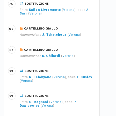
SOSTITUZIONE
70'
Entra
Dailon Livramento
(
Verona
), esce
A.
Sarr
(
Verona
)
CARTELLINO GIALLO
68'
Ammonizione
J. Tchatchoua
(
Verona
)
CARTELLINO GIALLO
62'
Ammonizione
D. Ghilardi
(
Verona
)
SOSTITUZIONE
59'
Entra
R. Belahyane
(
Verona
), esce
T. Suslov
(
Verona
)
SOSTITUZIONE
59'
Entra
G. Magnani
(
Verona
), esce
P.
Dawidowicz
(
Verona
)