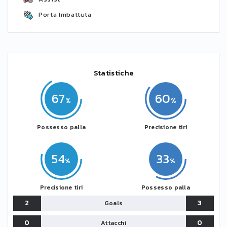
Porta Imbattuta
Statistiche
67
60
Possesso palla
Precisione tiri
54
33
Precisione tiri
Possesso palla
2
3
Goals
0
0
Attacchi