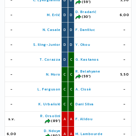
-
C. Lykogiannis
D
D
5,50
(59')
D. Bradarić
-
M. Erlić
D
D
6,00
(30')
-
N. Casale
D
D
F. Daniliuc
-
-
S. Iling-Junior
D
D
Y. Okou
-
-
T. Corazza
D
C
G. Kastanos
-
R. Belahyane
-
N. Moro
C
C
5,50
(59')
-
L. Ferguson
C
C
A. Cissè
-
-
K. Urbański
C
C
Dani Silva
-
R. Orsolini
s.v.
A
A
F. Alidou
-
(89')
D. Ndoye
6,00
A
A
M. Lambourde
-
(80')