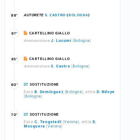
AUTORETE
S. CASTRO
(
BOLOGNA
)
88'
CARTELLINO GIALLO
87'
Ammonizione
J. Lucumí
(
Bologna
)
CARTELLINO GIALLO
85'
Ammonizione
S. Castro
(
Bologna
)
SOSTITUZIONE
80'
Esce
B. Domínguez
(
Bologna
), entra
D. Ndoye
(
Bologna
)
SOSTITUZIONE
70'
Esce
C. Tengstedt
(
Verona
), entra
D.
Mosquera
(
Verona
)