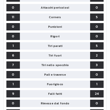
0
0
Attacchi pericolosi
11
5
Corners
0
0
Punizioni
0
0
Rigori
1
5
Tiri parati
6
2
Tiri fuori
7
3
Tiri nello specchio
0
0
Pali e traverse
1
1
Fuorigioco
9
24
Falli fatti
0
0
Rimesse dal fondo