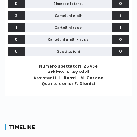
0
0
Rimesse laterali
2
5
Cartellini gialli
1
1
Cartellini rossi
0
0
Cartellini gialli + rossi
0
0
Sostituzioni
Numero spettatori:
26454
Arbitro:
G. Ayroldi
Assistenti:
L. Rossi
-
M. Ceccon
Quarto uomo:
F. Dionisi
TIMELINE