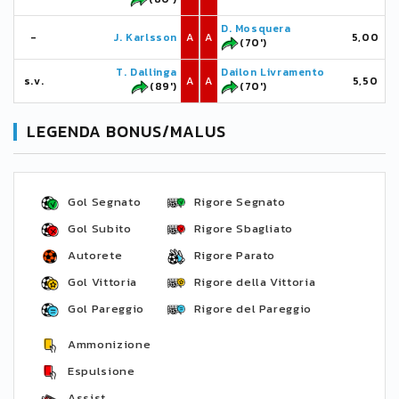
D. Mosquera
-
J. Karlsson
A
A
5,00
(70')
T. Dallinga
Dailon Livramento
s.v.
A
A
5,50
(89')
(70')
LEGENDA BONUS/MALUS
Gol Segnato
Rigore Segnato
Gol Subito
Rigore Sbagliato
Autorete
Rigore Parato
Gol Vittoria
Rigore della Vittoria
Gol Pareggio
Rigore del Pareggio
Ammonizione
Espulsione
Assist