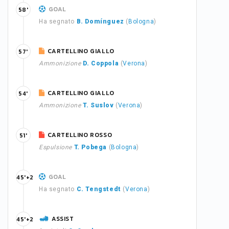
GOAL
58'
Ha segnato
B. Domínguez
(
Bologna
)
CARTELLINO GIALLO
57'
Ammonizione
D. Coppola
(
Verona
)
CARTELLINO GIALLO
54'
Ammonizione
T. Suslov
(
Verona
)
CARTELLINO ROSSO
51'
Espulsione
T. Pobega
(
Bologna
)
GOAL
45'+2
Ha segnato
C. Tengstedt
(
Verona
)
ASSIST
45'+2