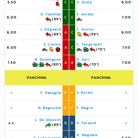
5,50
C
C
O. Duda
6,00
G. Fabbian
S. Serdar
6,00
C
C
7,00
(89')
J. Odgaard
T. Suslov
6,00
A
C
6,00
(89')
(59')
S. Castro
C. Tengstedt
6,00
A
C
7,50
(70')
B. Domínguez
A. Sarr
7,50
A
A
7,00
(80')
(70')
PANCHINA
PANCHINA
-
F. Ravaglia
P
P
S. Perilli
-
-
N. Bagnolini
P
P
F. Magro
-
L. De Silvestri
s.v.
D
D
D. Faraoni
-
(89')
G. Magnani