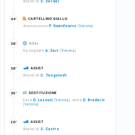
Assist di
S. Serdar
CARTELLINO GIALLO
44'
Ammonizione
P. Dawidowicz
(
Verona
)
GOAL
38'
Ha segnato
A. Sarr
(
Verona
)
ASSIST
38'
Assist di
C. Tengstedt
SOSTITUZIONE
30'
Esce
D. Lazović
(
Verona
), entra
D. Bradarić
(
Verona
)
ASSIST
20'
Assist di
S. Castro