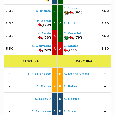
E. Elmas
6,00
A. Bianco
C
C
7,00
(90')
K. Zeroli
6,00
C
C
S. Ricci
6,50
(70')
K. Baldé
C. Casadei
6,00
A
C
7,00
(76')
(79')
S. Ganvoula
C. Adams
5,50
A
A
6,50
(57')
(68')
PANCHINA
PANCHINA
-
S. Pizzignacco
P
P
A. Donnarumma
-
-
A. Mazza
P
P
A. Paleari
-
-
S. Leković
D
D
A. Masina
-
-
A. Brorsson
D
D
B. Sosa
-