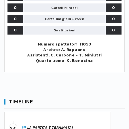
0
0
Cartellini rossi
0
0
Cartellini gialli + rossi
0
0
Sostituzioni
Numero spettatori:
11053
Arbitro:
A. Rapuano
Assistenti:
C. Carbone
-
T. Miniutti
Quarto uomo:
K. Bonacina
TIMELINE
LA PARTITA È TERMINATA!
90'