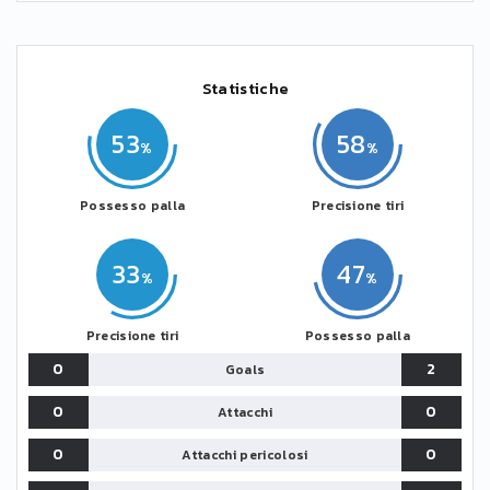
Statistiche
53
58
Possesso palla
Precisione tiri
33
47
Precisione tiri
Possesso palla
0
2
Goals
0
0
Attacchi
0
0
Attacchi pericolosi