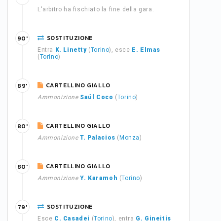
L'arbitro ha fischiato la fine della gara.
SOSTITUZIONE
90'
Entra
K. Linetty
(
Torino
), esce
E. Elmas
(
Torino
)
CARTELLINO GIALLO
89'
Ammonizione
Saúl Coco
(
Torino
)
CARTELLINO GIALLO
80'
Ammonizione
T. Palacios
(
Monza
)
CARTELLINO GIALLO
80'
Ammonizione
Y. Karamoh
(
Torino
)
SOSTITUZIONE
79'
Esce
C. Casadei
(
Torino
), entra
G. Gineitis