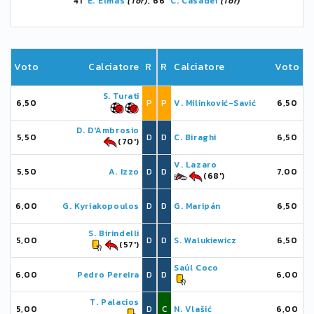
41'
E. Elmas
(Tor)
, 66'
C. Casadei
(Tor)
Voto
Calciatore
R
R
Calciatore
Voto
S. Turati
6,50
P
P
V. Milinković-Savić
6,50
D. D'Ambrosio
5,50
D
D
C. Biraghi
6,50
(70')
V. Lazaro
5,50
A. Izzo
D
D
7,00
(68')
6,00
G. Kyriakopoulos
D
D
G. Maripán
6,50
S. Birindelli
5,00
D
D
S. Walukiewicz
6,50
(57')
Saúl Coco
6,00
Pedro Pereira
D
D
6,00
T. Palacios
5,00
D
C
N. Vlašić
6,00