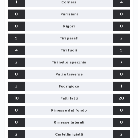
1
4
Corners
0
0
Punizioni
0
0
Rigori
5
2
Tiri parati
4
5
Tiri fuori
2
7
Tiri nello specchio
0
0
Pali e traverse
3
1
Fuorigioco
10
20
Falli fatti
0
0
Rimesse dal fondo
0
0
Rimesse laterali
2
2
Cartellini gialli