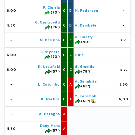
P. Ciurria
6,00
C
D
M. Pedersen
-
(70')
G. Castrovilli
5,50
C
D
A. Dembélé
-
(76')
K. Linetty
-
M. Pessina
C
C
s.v.
(90')
S. Vignato
6,00
C
C
I. Ilić
-
(70')
K. Urbański
G. Gineitis
6,00
C
C
s.v.
(57')
(79')
A. Sanabria
-
L. Colombo
C
A
5,50
(68')
Y. Karamoh
-
K. Martins
C
A
6,00
(68')
-
A. Petagna
A
Dany Mota
5,50
A
(57')