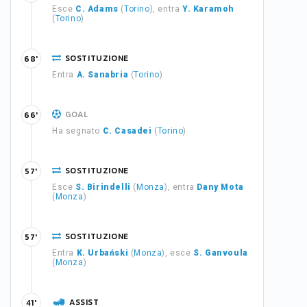
Esce
C. Adams
(
Torino
), entra
Y. Karamoh
(
Torino
)
SOSTITUZIONE
68'
Entra
A. Sanabria
(
Torino
)
GOAL
66'
Ha segnato
C. Casadei
(
Torino
)
SOSTITUZIONE
57'
Esce
S. Birindelli
(
Monza
), entra
Dany Mota
(
Monza
)
SOSTITUZIONE
57'
Entra
K. Urbański
(
Monza
), esce
S. Ganvoula
(
Monza
)
ASSIST
41'