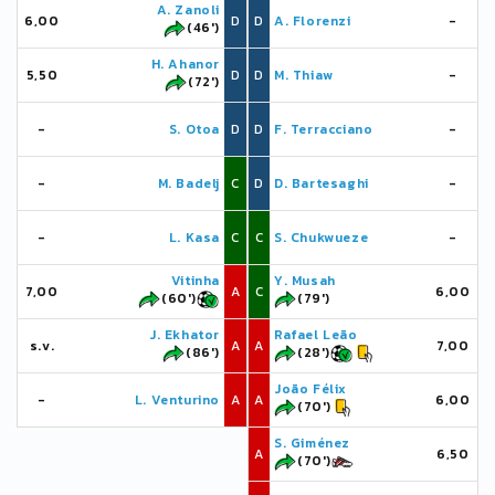
A. Zanoli
6,00
D
D
A. Florenzi
-
(46')
H. Ahanor
5,50
D
D
M. Thiaw
-
(72')
-
S. Otoa
D
D
F. Terracciano
-
-
M. Badelj
C
D
D. Bartesaghi
-
-
L. Kasa
C
C
S. Chukwueze
-
Vitinha
Y. Musah
7,00
A
C
6,00
(60')
(79')
J. Ekhator
Rafael Leão
s.v.
A
A
7,00
(86')
(28')
João Félix
-
L. Venturino
A
A
6,00
(70')
S. Giménez
A
6,50
(70')