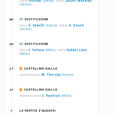
Entra
Vitinha
(
Genoa
), esce
Junior Messias
(
Genoa
)
SOSTITUZIONE
46'
Esce
S. Sabelli
(
Genoa
), entra
A. Zanoli
(
Genoa
)
SOSTITUZIONE
28'
Esce
Y. Fofana
(
Milan
), entra
Rafael Leão
(
Milan
)
CARTELLINO GIALLO
27'
Ammonizione
M. Thorsby
(
Genoa
)
CARTELLINO GIALLO
21'
Ammonizione
S. Pavlović
(
Milan
)
LA PARTITA È INIZIATA!
1'