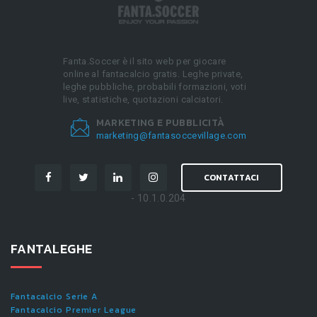
Fanta.Soccer è il sito web per giocare
online al fantacalcio gratis. Leghe private,
leghe pubbliche, probabili formazioni, voti
live, statistiche, quotazioni calciatori.
MARKETING E PUBBLICITÀ
marketing@fantasoccevillage.com
CONTATTACI
- 10.1.0.204
FANTALEGHE
Fantacalcio Serie A
Fantacalcio Premier League