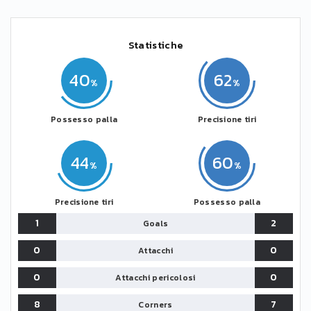
Statistiche
40
62
Possesso palla
Precisione tiri
44
60
Precisione tiri
Possesso palla
1
2
Goals
0
0
Attacchi
0
0
Attacchi pericolosi
8
7
Corners