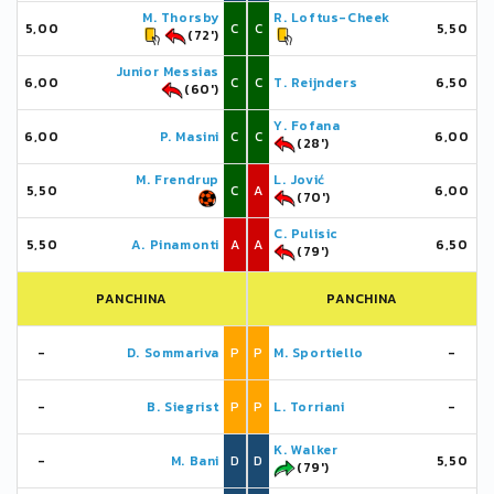
M. Thorsby
R. Loftus-Cheek
5,00
C
C
5,50
(72')
Junior Messias
6,00
C
C
T. Reijnders
6,50
(60')
Y. Fofana
6,00
P. Masini
C
C
6,00
(28')
M. Frendrup
L. Jović
5,50
C
A
6,00
(70')
C. Pulisic
5,50
A. Pinamonti
A
A
6,50
(79')
PANCHINA
PANCHINA
-
D. Sommariva
P
P
M. Sportiello
-
-
B. Siegrist
P
P
L. Torriani
-
K. Walker
-
M. Bani
D
D
5,50
(79')