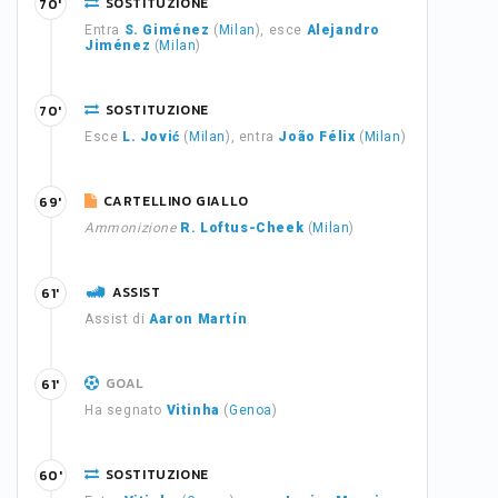
SOSTITUZIONE
70'
Entra
S. Giménez
(
Milan
), esce
Alejandro
Jiménez
(
Milan
)
SOSTITUZIONE
70'
Esce
L. Jović
(
Milan
), entra
João Félix
(
Milan
)
CARTELLINO GIALLO
69'
Ammonizione
R. Loftus-Cheek
(
Milan
)
ASSIST
61'
Assist di
Aaron Martín
GOAL
61'
Ha segnato
Vitinha
(
Genoa
)
SOSTITUZIONE
60'