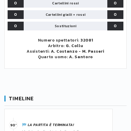
0
0
Cartellini rossi
0
0
Cartellini gialli + rossi
0
0
Sostituzioni
Numero spettatori:
32081
Arbitro:
G. Collu
Assistenti:
A. Costanzo
-
M. Passeri
Quarto uomo:
A. Santoro
TIMELINE
LA PARTITA È TERMINATA!
90'