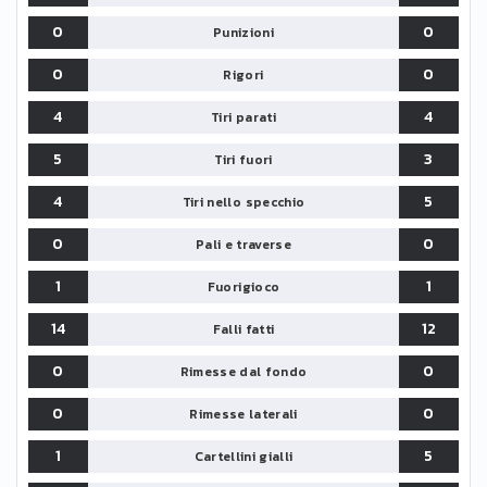
0
0
Punizioni
0
0
Rigori
4
4
Tiri parati
5
3
Tiri fuori
4
5
Tiri nello specchio
0
0
Pali e traverse
1
1
Fuorigioco
14
12
Falli fatti
0
0
Rimesse dal fondo
0
0
Rimesse laterali
1
5
Cartellini gialli