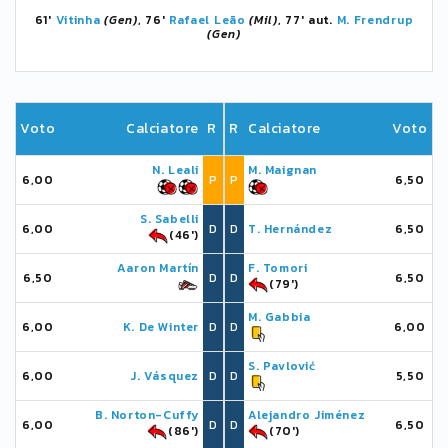
61'
Vitinha
(Gen)
, 76'
Rafael Leão
(Mil)
, 77' aut.
M. Frendrup
(Gen)
Voto
Calciatore
R
R
Calciatore
Voto
N. Leali
M. Maignan
6,00
P
P
6,50
S. Sabelli
6,00
D
D
T. Hernández
6,50
(46')
Aaron Martín
F. Tomori
6,50
D
D
6,50
(79')
M. Gabbia
6,00
K. De Winter
D
D
6,00
S. Pavlović
6,00
J. Vásquez
D
D
5,50
B. Norton-Cuffy
Alejandro Jiménez
6,00
D
D
6,50
(86')
(70')