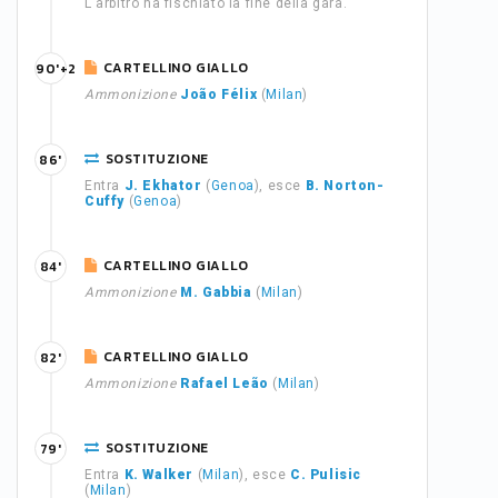
L'arbitro ha fischiato la fine della gara.
CARTELLINO GIALLO
90'+2
Ammonizione
João Félix
(
Milan
)
SOSTITUZIONE
86'
Entra
J. Ekhator
(
Genoa
), esce
B. Norton-
Cuffy
(
Genoa
)
CARTELLINO GIALLO
84'
Ammonizione
M. Gabbia
(
Milan
)
CARTELLINO GIALLO
82'
Ammonizione
Rafael Leão
(
Milan
)
SOSTITUZIONE
79'
Entra
K. Walker
(
Milan
), esce
C. Pulisic
(
Milan
)