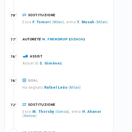
SOSTITUZIONE
79'
Esce
F. Tomori
(
Milan
), entra
Y. Musah
(
Milan
)
AUTORETE
M. FRENDRUP
(
GENOA
)
77'
ASSIST
76'
Assist di
S. Giménez
GOAL
76'
Ha segnato
Rafael Leão
(
Milan
)
SOSTITUZIONE
72'
Esce
M. Thorsby
(
Genoa
), entra
H. Ahanor
(
Genoa
)