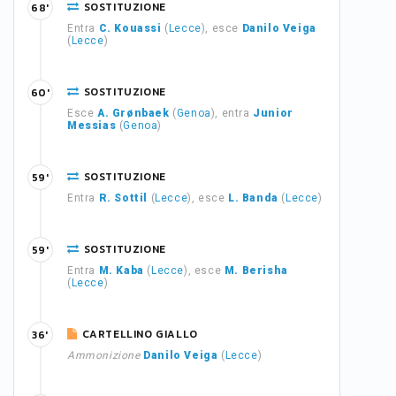
SOSTITUZIONE
68'
Entra
C. Kouassi
(
Lecce
), esce
Danilo Veiga
(
Lecce
)
SOSTITUZIONE
60'
Esce
A. Grønbaek
(
Genoa
), entra
Junior
Messias
(
Genoa
)
SOSTITUZIONE
59'
Entra
R. Sottil
(
Lecce
), esce
L. Banda
(
Lecce
)
SOSTITUZIONE
59'
Entra
M. Kaba
(
Lecce
), esce
M. Berisha
(
Lecce
)
CARTELLINO GIALLO
36'
Ammonizione
Danilo Veiga
(
Lecce
)