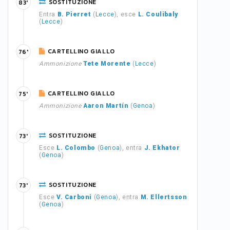
SOSTITUZIONE
83'
Entra
B. Pierret
(
Lecce
), esce
L. Coulibaly
(
Lecce
)
CARTELLINO GIALLO
76'
Ammonizione
Tete Morente
(
Lecce
)
CARTELLINO GIALLO
75'
Ammonizione
Aaron Martín
(
Genoa
)
SOSTITUZIONE
73'
Esce
L. Colombo
(
Genoa
), entra
J. Ekhator
(
Genoa
)
SOSTITUZIONE
73'
Esce
V. Carboni
(
Genoa
), entra
M. Ellertsson
(
Genoa
)