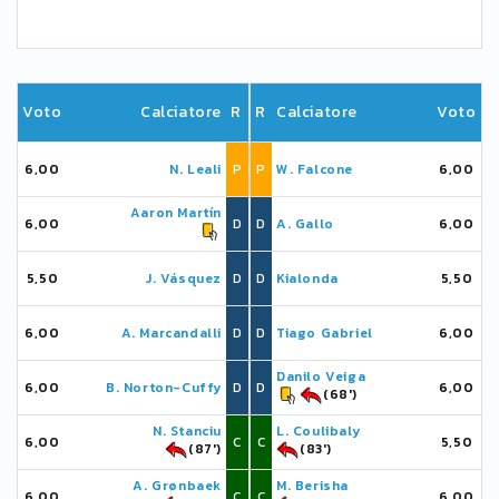
Voto
Calciatore
R
R
Calciatore
Voto
6,00
N. Leali
P
P
W. Falcone
6,00
Aaron Martín
6,00
D
D
A. Gallo
6,00
5,50
J. Vásquez
D
D
Kialonda
5,50
6,00
A. Marcandalli
D
D
Tiago Gabriel
6,00
Danilo Veiga
6,00
B. Norton-Cuffy
D
D
6,00
(68')
N. Stanciu
L. Coulibaly
6,00
C
C
5,50
(87')
(83')
A. Grønbaek
M. Berisha
6,00
C
C
6,00