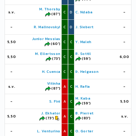
M. Thorsby
s.v.
C
D
C. Ndaba
-
(87')
-
R. Malinovskyi
C
D
J. Siebert
-
Junior Messias
5,50
C
C
Y. Maleh
-
(60')
M. Ellertsson
R. Sottil
5,50
C
C
6,00
(73')
(59')
-
H. Cuenca
C
C
Þ. Helgason
-
Vitinha
s.v.
A
C
H. Rafia
-
(87')
M. Kaba
-
S. Fini
A
C
5,50
(59')
J. Ekhator
B. Pierret
5,50
A
C
s.v.
(73')
(83')
-
L. Venturino
A
C
O. Gorter
-