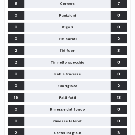
3
7
Corners
0
0
Punizioni
0
0
Rigori
0
2
Tiri parati
2
3
Tiri fuori
2
0
Tiri nello specchio
0
0
Pali e traverse
0
2
Fuorigioco
16
13
Falli fatti
0
0
Rimesse dal fondo
0
0
Rimesse laterali
2
3
Cartellini gialli