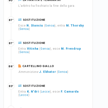
LA PARTITA È TERMINATA!
90'
L'arbitro ha fischiato la fine della gara.
SOSTITUZIONE
87'
Esce
N. Stanciu
(
Genoa
), entra
M. Thorsby
(
Genoa
)
SOSTITUZIONE
87'
Entra
Vitinha
(
Genoa
), esce
M. Frendrup
(
Genoa
)
CARTELLINO GIALLO
86'
Ammonizione
J. Ekhator
(
Genoa
)
SOSTITUZIONE
83'
Entra
K. N'dri
(
Lecce
), esce
F. Camarda
(
Lecce
)