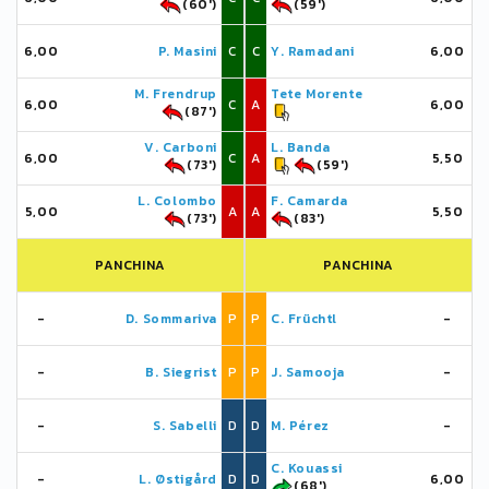
(60')
(59')
6,00
P. Masini
C
C
Y. Ramadani
6,00
M. Frendrup
Tete Morente
6,00
C
A
6,00
(87')
V. Carboni
L. Banda
6,00
C
A
5,50
(73')
(59')
L. Colombo
F. Camarda
5,00
A
A
5,50
(73')
(83')
PANCHINA
PANCHINA
-
D. Sommariva
P
P
C. Früchtl
-
-
B. Siegrist
P
P
J. Samooja
-
-
S. Sabelli
D
D
M. Pérez
-
C. Kouassi
-
L. Østigård
D
D
6,00
(68')