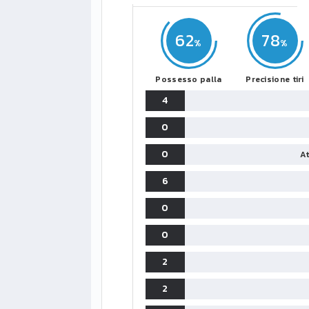
62
78
Possesso palla
Precisione tiri
4
0
0
At
6
0
0
2
2