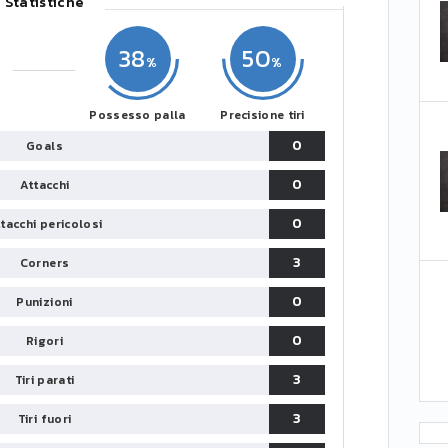
Statistiche
38
50
Possesso palla
Precisione tiri
0
Goals
0
Attacchi
0
tacchi pericolosi
3
Corners
0
Punizioni
0
Rigori
3
Tiri parati
3
Tiri fuori