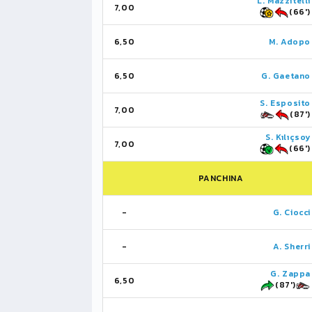
L. Mazzitelli
7,00
(66')
6,50
M. Adopo
6,50
G. Gaetano
S. Esposito
7,00
(87')
S. Kılıçsoy
7,00
(66')
PANCHINA
-
G. Ciocci
-
A. Sherri
G. Zappa
6,50
(87')