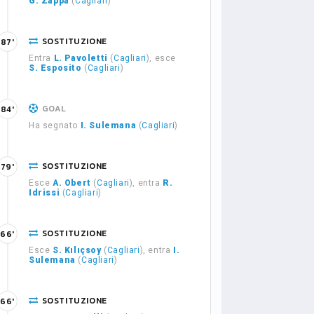
G. Zappa
(
Cagliari
)
SOSTITUZIONE
87'
Entra
L. Pavoletti
(
Cagliari
), esce
S. Esposito
(
Cagliari
)
GOAL
84'
Ha segnato
I. Sulemana
(
Cagliari
)
SOSTITUZIONE
79'
Esce
A. Obert
(
Cagliari
), entra
R.
Idrissi
(
Cagliari
)
SOSTITUZIONE
66'
Esce
S. Kılıçsoy
(
Cagliari
), entra
I.
Sulemana
(
Cagliari
)
SOSTITUZIONE
66'