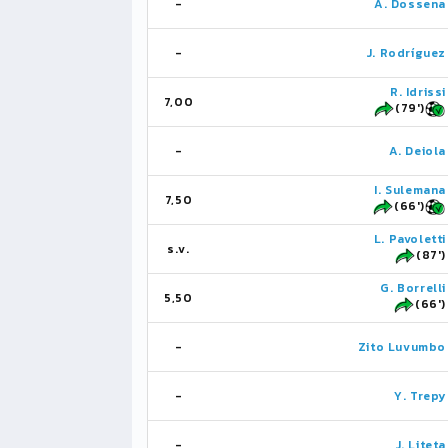
-
A. Dossena
-
J. Rodríguez
R. Idrissi
7,00
(79')
-
A. Deiola
I. Sulemana
7,50
(66')
L. Pavoletti
s.v.
(87')
G. Borrelli
5,50
(66')
-
Zito Luvumbo
-
Y. Trepy
-
J. Liteta