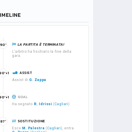
IMELINE
LA PARTITA È TERMINATA!
90'
L'arbitro ha fischiato la fine della
gara.
ASSIST
90'+1
Assist di
G. Zappa
GOAL
90'+1
Ha segnato
R. Idrissi
(
Cagliari
)
SOSTITUZIONE
87'
Esce
M. Palestra
(
Cagliari
), entra