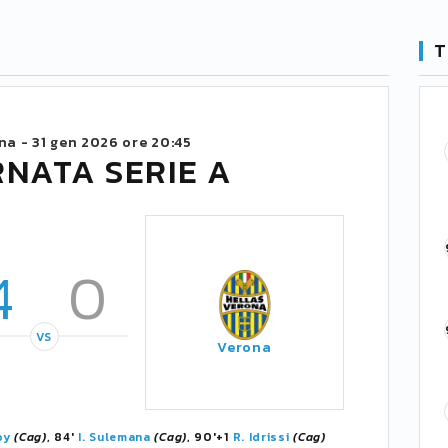
T
na -
31 gen 2026 ore 20:45
RNATA SERIE A
4
0
VS
Verona
oy
(Cag)
, 84'
I. Sulemana
(Cag)
, 90'+1
R. Idrissi
(Cag)