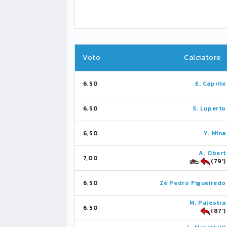
Voto
Calciatore
6,50
E. Caprile
6,50
S. Luperto
6,50
Y. Mina
A. Obert
7,00
(79')
6,50
Zé Pedro Figueiredo
M. Palestra
6,50
(87')