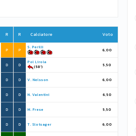
R
R
Calciatore
Voto
S. Perilli
P
P
6,00
Pol Lirola
D
D
5,50
(58')
D
D
V. Nelsson
6,00
D
D
N. Valentini
6,50
D
D
M. Frese
5,50
D
D
T. Slotsager
6,00