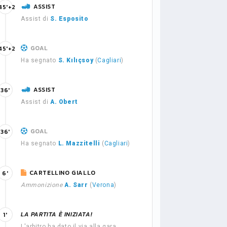
ASSIST
45'+2
Assist di
S. Esposito
GOAL
45'+2
Ha segnato
S. Kılıçsoy
(
Cagliari
)
ASSIST
36'
Assist di
A. Obert
GOAL
36'
Ha segnato
L. Mazzitelli
(
Cagliari
)
CARTELLINO GIALLO
6'
Ammonizione
A. Sarr
(
Verona
)
LA PARTITA È INIZIATA!
1'
L'arbitro ha dato il via alla gara.