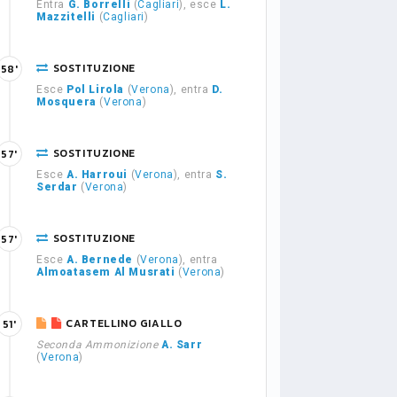
Entra
G. Borrelli
(
Cagliari
), esce
L.
Mazzitelli
(
Cagliari
)
SOSTITUZIONE
58'
Esce
Pol Lirola
(
Verona
), entra
D.
Mosquera
(
Verona
)
SOSTITUZIONE
57'
Esce
A. Harroui
(
Verona
), entra
S.
Serdar
(
Verona
)
SOSTITUZIONE
57'
Esce
A. Bernede
(
Verona
), entra
Almoatasem Al Musrati
(
Verona
)
CARTELLINO GIALLO
51'
Seconda Ammonizione
A. Sarr
(
Verona
)