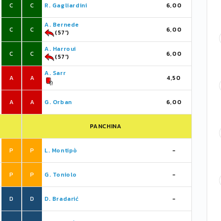
C
C
R. Gagliardini
6,00
A. Bernede
C
C
6,00
(57')
A. Harroui
C
C
6,00
(57')
A. Sarr
A
A
4,50
A
A
G. Orban
6,00
PANCHINA
P
P
L. Montipò
-
P
P
G. Toniolo
-
D
D
D. Bradarić
-