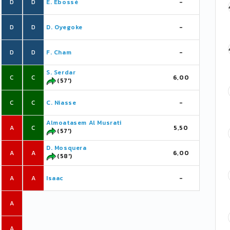
D
D
E. Ebossé
-
D
D
D. Oyegoke
-
D
D
F. Cham
-
S. Serdar
C
C
6,00
(57')
C
C
C. Niasse
-
Almoatasem Al Musrati
A
C
5,50
(57')
D. Mosquera
A
A
6,00
(58')
A
A
Isaac
-
A
A