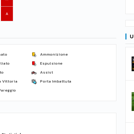
A
U
nato
Ammonizione
liato
Espulsione
to
Assist
 Vittoria
Porta Imbattuta
Pareggio