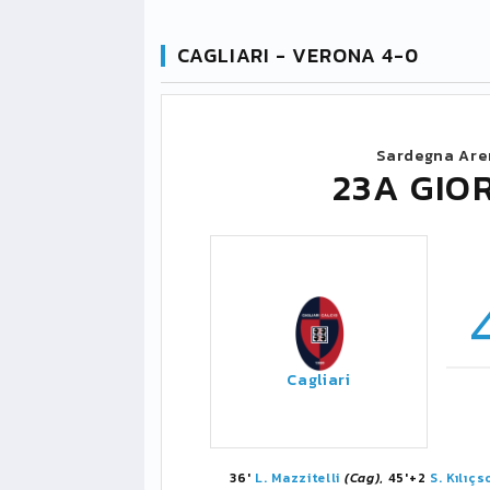
CAGLIARI - VERONA 4-0
Sardegna Are
23A GIO
Cagliari
36'
L. Mazzitelli
(Cag)
, 45'+2
S. Kılıçs