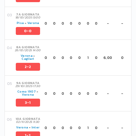
7A GIORNATA
18/10/2025 13:00
0
0
0
0
0
0
0
-
-
Pisa
-
Verona
0-0
8A GIORNATA
26/10/2025 14:00
Verona
-
0
0
0
0
0
1
0
6,00
0
Cagliari
2-2
9A GIORNATA
29/10/2025 17:30
Como 1907
-
0
0
0
0
0
0
0
-
-
Verona
3-1
10A GIORNATA
02/11/2025 11:30
0
0
0
0
0
1
0
-
-
Verona
-
Inter
1-2