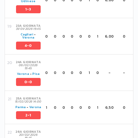
Udinese
1-3
23A GIORNATA
31/01/2026 19:45
Cagliari
-
0
0
0
0
0
0
1
6,00
0
Verona
4-0
24A GIORNATA
06/02/2026
19:45
0
0
0
0
0
1
0
-
-
Verona
-
Pisa
0-0
25A GIORNATA
15/02/2026 14:00
1
0
0
0
0
0
1
6,50
0
Parma
-
Verona
2-1
26A GIORNATA
20/02/2026
19:45