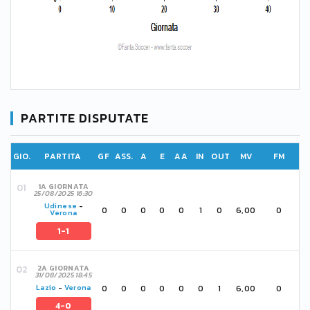
PARTITE DISPUTATE
GIO.
PARTITA
GF
ASS.
A
E
AA
IN
OUT
MV
FM
1A GIORNATA
25/08/2025 16:30
Udinese
-
0
0
0
0
0
1
0
6,00
0
Verona
1-1
2A GIORNATA
31/08/2025 18:45
0
0
0
0
0
0
1
6,00
0
Lazio
-
Verona
4-0