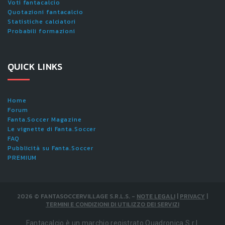
Voti fantacalcio
Quotazioni fantacalcio
Statistiche calciatori
Probabili formazioni
QUICK LINKS
Home
Forum
Fanta.Soccer Magazine
Le vignette di Fanta.Soccer
FAQ
Pubblicità su Fanta.Soccer
PREMIUM
2026
©
FANTASOCCERVILLAGE S.R.L.S.
-
NOTE LEGALI
|
PRIVACY
|
TERMINI E CONDIZIONI DI UTILIZZO DEI SERVIZI
Fantacalcio è un marchio registrato Quadronica S.r.l.