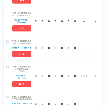
3-1
15A GIORNATA
14/12/2025 14:00
Fiorentina
-
0
0
0
0
0
0
0
-
-
Verona
1-2
17A GIORNATA
28/12/2025 11:30
0
0
0
0
0
1
0
-
-
Milan
-
Verona
3-0
18A GIORNATA
04/01/2026
17:00
0
0
0
0
0
1
0
6,00
0
Verona
-
Torino
0-3
19A GIORNATA
07/01/2026 17:30
0
0
0
0
0
0
0
-
-
Napoli
-
Verona