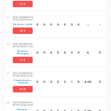
2-2
20A GIORNATA
11/01/2026 17:00
0
0
0
0
0
0
0
-
-
Verona
-
Lazio
0-1
16A GIORNATA
15/01/2026 17:30
Verona
-
0
0
0
0
0
0
0
6
0
Bologna
2-3
21A GIORNATA
19/01/2026 17:30
Cremonese
-
0
0
0
0
0
1
0
6,00
0
Verona
0-0
22A GIORNATA
26/01/2026 19:45
Verona
-
0
0
0
0
0
1
0
6,00
0