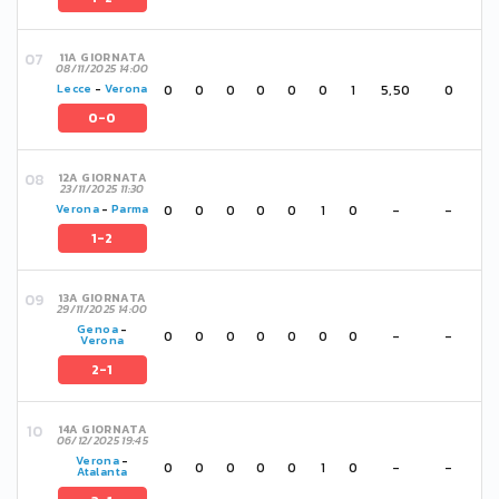
11A GIORNATA
08/11/2025 14:00
0
0
0
0
0
0
1
5,50
0
Lecce
-
Verona
0-0
12A GIORNATA
23/11/2025 11:30
0
0
0
0
0
1
0
-
-
Verona
-
Parma
1-2
13A GIORNATA
29/11/2025 14:00
Genoa
-
0
0
0
0
0
0
0
-
-
Verona
2-1
14A GIORNATA
06/12/2025 19:45
Verona
-
0
0
0
0
0
1
0
-
-
Atalanta