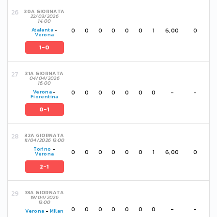
30A GIORNATA
22/03/2026
14:00
0
0
0
0
0
0
1
6,00
0
Atalanta
-
Verona
1-0
31A GIORNATA
04/04/2026
16:00
0
0
0
0
0
0
0
-
-
Verona
-
Fiorentina
0-1
32A GIORNATA
11/04/2026 13:00
Torino
-
0
0
0
0
0
0
1
6,00
0
Verona
2-1
33A GIORNATA
19/04/2026
13:00
0
0
0
0
0
0
0
-
-
Verona
-
Milan