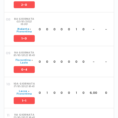
2-0
8A GIORNATA
02/10/2022
16:00
0
0
0
0
0
1
0
-
-
Atalanta
-
Fiorentina
1-0
9A GIORNATA
10/10/2022 18:45
Fiorentina
-
0
0
0
0
0
0
0
-
-
Lazio
0-4
10A GIORNATA
17/10/2022 18:45
Lecce
-
0
1
0
0
0
1
0
6,00
0
Fiorentina
1-1
11A GIORNATA
22/10/2022 18:45