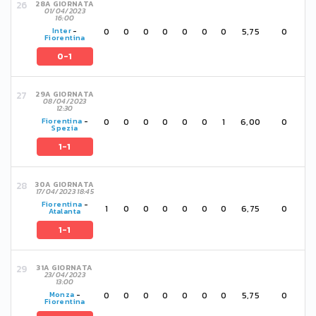
28A GIORNATA
01/04/2023
16:00
0
0
0
0
0
0
0
5,75
0
Inter
-
Fiorentina
0-1
29A GIORNATA
08/04/2023
12:30
0
0
0
0
0
0
1
6,00
0
Fiorentina
-
Spezia
1-1
30A GIORNATA
17/04/2023 18:45
Fiorentina
-
1
0
0
0
0
0
0
6,75
0
Atalanta
1-1
31A GIORNATA
23/04/2023
13:00
0
0
0
0
0
0
0
5,75
0
Monza
-
Fiorentina