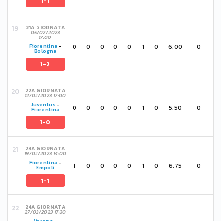
1-1
21A GIORNATA
05/02/2023
17:00
0
0
0
0
0
1
0
6,00
0
Fiorentina
-
Bologna
1-2
22A GIORNATA
12/02/2023 17:00
Juventus
-
0
0
0
0
0
1
0
5,50
0
Fiorentina
1-0
23A GIORNATA
19/02/2023 14:00
Fiorentina
-
1
0
0
0
0
1
0
6,75
0
Empoli
1-1
24A GIORNATA
27/02/2023 17:30
Verona
-