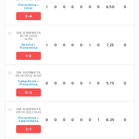
Fiorentina
-
1
0
0
0
0
0
0
6,50
0
Inter
3-4
12A GIORNATA
30/10/2022
14:00
1
0
0
0
0
1
0
7,25
0
Spezia
-
Fiorentina
1-2
13A GIORNATA
06/11/2022 14:00
Sampdoria
-
0
0
0
0
0
1
0
5,75
0
Fiorentina
0-2
14A GIORNATA
09/11/2022 19:45
Fiorentina
-
0
0
0
0
0
0
1
6,25
0
Salernitana
2-1