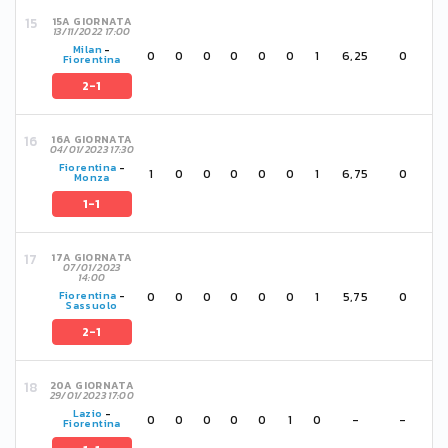
15A GIORNATA
13/11/2022 17:00
Milan
-
0
0
0
0
0
0
1
6,25
0
Fiorentina
2-1
16A GIORNATA
04/01/2023 17:30
Fiorentina
-
1
0
0
0
0
0
1
6,75
0
Monza
1-1
17A GIORNATA
07/01/2023
14:00
0
0
0
0
0
0
1
5,75
0
Fiorentina
-
Sassuolo
2-1
20A GIORNATA
29/01/2023 17:00
Lazio
-
0
0
0
0
0
1
0
-
-
Fiorentina