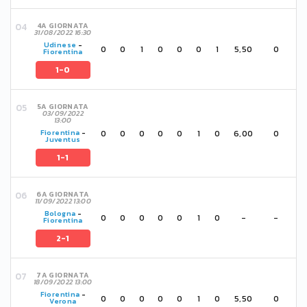
4A GIORNATA
31/08/2022 16:30
Udinese
-
0
0
1
0
0
0
1
5,50
0
Fiorentina
1-0
5A GIORNATA
03/09/2022
13:00
0
0
0
0
0
1
0
6,00
0
Fiorentina
-
Juventus
1-1
6A GIORNATA
11/09/2022 13:00
Bologna
-
0
0
0
0
0
1
0
-
-
Fiorentina
2-1
7A GIORNATA
18/09/2022 13:00
Fiorentina
-
0
0
0
0
0
1
0
5,50
0
Verona