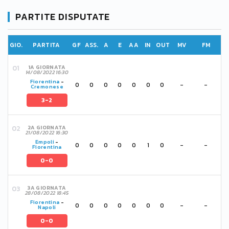
PARTITE DISPUTATE
GIO.
PARTITA
GF
ASS.
A
E
AA
IN
OUT
MV
FM
1A GIORNATA
14/08/2022 16:30
Fiorentina
-
0
0
0
0
0
0
0
-
-
Cremonese
3-2
2A GIORNATA
21/08/2022 16:30
Empoli
-
0
0
0
0
0
1
0
-
-
Fiorentina
0-0
3A GIORNATA
28/08/2022 18:45
Fiorentina
-
0
0
0
0
0
0
0
-
-
Napoli
0-0