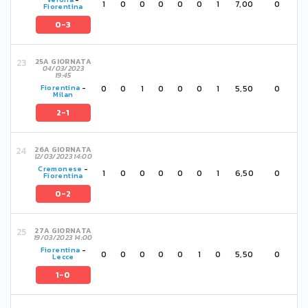
1
0
0
0
0
0
1
7,00
0
Fiorentina
0-3
25A GIORNATA
04/03/2023
19:45
0
0
1
0
0
0
1
5,50
0
Fiorentina
-
Milan
2-1
26A GIORNATA
12/03/2023 14:00
Cremonese
-
1
0
0
0
0
0
1
6,50
0
Fiorentina
0-2
27A GIORNATA
19/03/2023 14:00
Fiorentina
-
0
0
0
0
0
1
0
5,50
0
Lecce
1-0