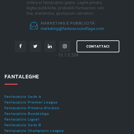
online al fantacalcio gratis. Leghe private,
leghe pubbliche, probabili formazioni, voti
live, statistiche, quotazioni calciatori.
MARKETING E PUBBLICITÀ
marketing@fantasoccevillage.com
CONTATTACI
- 10.1.0.204
FANTALEGHE
Fantacalcio Serie A
Fantacalcio Premier League
Fantacalcio Primera Division
Fantacalcio Bundesliga
Fantacalcio Ligue1
Fantacalcio Serie B
Fantacalcio Champions League