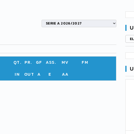
SERIE A 2026/2027
U
E
QT.
PR.
GF
ASS.
MV
FM
U
IN
OUT
A
E
AA