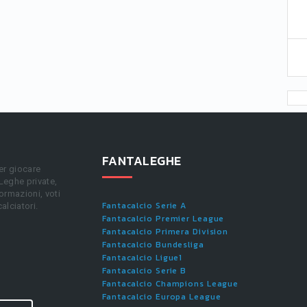
FANTALEGHE
er giocare
 Leghe private,
ormazioni, voti
Fantacalcio Serie A
calciatori.
Fantacalcio Premier League
Fantacalcio Primera Division
Fantacalcio Bundesliga
Fantacalcio Ligue1
Fantacalcio Serie B
Fantacalcio Champions League
Fantacalcio Europa League