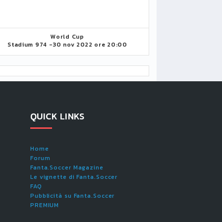
World Cup
Stadium 974 -
30 nov 2022 ore 20:00
QUICK LINKS
Home
Forum
Fanta.Soccer Magazine
Le vignette di Fanta.Soccer
FAQ
Pubblicità su Fanta.Soccer
PREMIUM