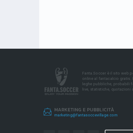
Fanta.Soccer è il sito web p
online al fantacalcio gratis.
leghe pubbliche, probabili f
live, statistiche, quotazioni 
MARKETING E PUBBLICITÀ
marketing@fantasoccevillage.com