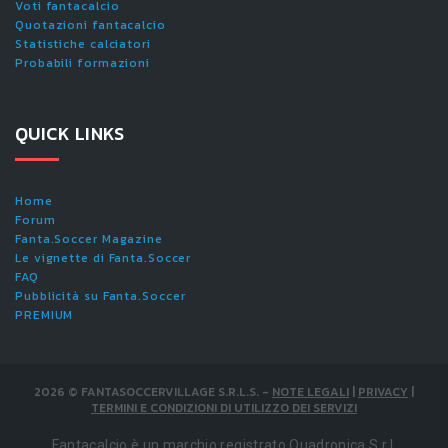
Voti fantacalcio
Quotazioni fantacalcio
Statistiche calciatori
Probabili formazioni
QUICK LINKS
Home
Forum
Fanta.Soccer Magazine
Le vignette di Fanta.Soccer
FAQ
Pubblicità su Fanta.Soccer
PREMIUM
2026
©
FANTASOCCERVILLAGE S.R.L.S.
-
NOTE LEGALI
|
PRIVACY
|
TERMINI E CONDIZIONI DI UTILIZZO DEI SERVIZI
Fantacalcio è un marchio registrato Quadronica S.r.l.