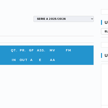
SERIE A 2025/2026
U
E
QT.
PR.
GF
ASS.
MV
FM
U
IN
OUT
A
E
AA