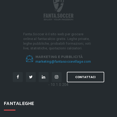
Fanta.Soccer è il sito web per giocare
online al fantacalcio gratis. Leghe private,
leghe pubbliche, probabili formazioni, voti
live, statistiche, quotazioni calciatori.
MARKETING E PUBBLICITÀ
marketing@fantasoccevillage.com
CONTATTACI
- 10.1.0.204
FANTALEGHE