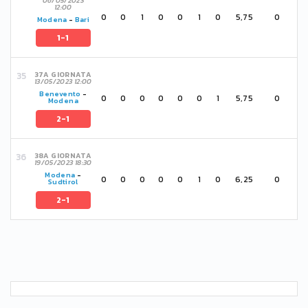
06/05/2023
12:00
0
0
1
0
0
1
0
5,75
0
Modena
-
Bari
1-1
37A GIORNATA
13/05/2023 12:00
Benevento
-
0
0
0
0
0
0
1
5,75
0
Modena
2-1
38A GIORNATA
19/05/2023 18:30
Modena
-
0
0
0
0
0
1
0
6,25
0
Sudtirol
2-1