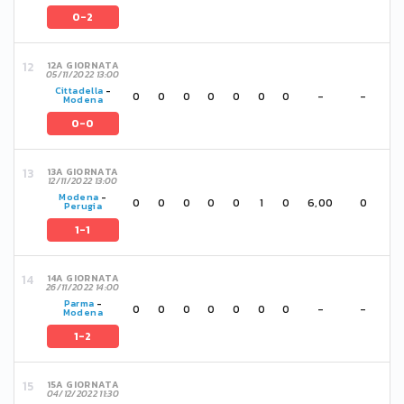
0-2
12A GIORNATA
05/11/2022 13:00
Cittadella
-
0
0
0
0
0
0
0
-
-
Modena
0-0
13A GIORNATA
12/11/2022 13:00
Modena
-
0
0
0
0
0
1
0
6,00
0
Perugia
1-1
14A GIORNATA
26/11/2022 14:00
Parma
-
0
0
0
0
0
0
0
-
-
Modena
1-2
15A GIORNATA
04/12/2022 11:30