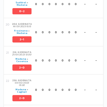
Sudtirol
-
0
0
0
0
0
0
0
-
-
Modena
0-2
20A GIORNATA
14/01/2023 15:15
Frosinone
-
0
0
0
0
0
0
0
-
-
Modena
2-1
21A GIORNATA
21/01/2023 13:00
Modena
-
0
0
0
0
0
0
0
-
-
Cosenza
2-0
23A GIORNATA
03/02/2023
19:30
0
0
0
0
0
0
0
-
-
Modena
-
Cagliari
2-0