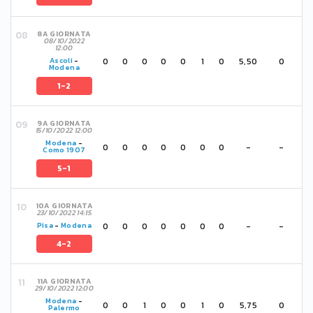
8A GIORNATA
08/10/2022
12:00
0
0
0
0
0
1
0
5,50
0
Ascoli
-
Modena
1-2
9A GIORNATA
15/10/2022 12:00
Modena
-
0
0
0
0
0
0
0
-
-
Como 1907
5-1
10A GIORNATA
23/10/2022 14:15
0
0
0
0
0
0
0
-
-
Pisa
-
Modena
4-2
11A GIORNATA
29/10/2022 12:00
Modena
-
0
0
1
0
0
1
0
5,75
0
Palermo