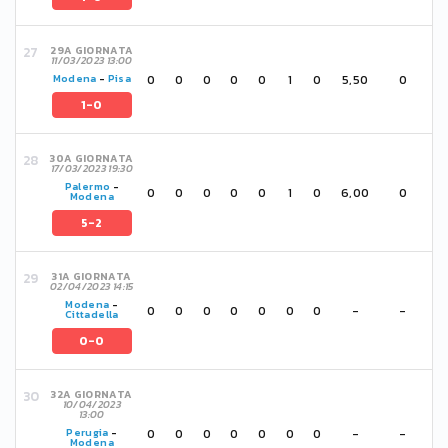
29A GIORNATA
11/03/2023 13:00
0
0
0
0
0
1
0
5,50
0
Modena
-
Pisa
1-0
30A GIORNATA
17/03/2023 19:30
Palermo
-
0
0
0
0
0
1
0
6,00
0
Modena
5-2
31A GIORNATA
02/04/2023 14:15
Modena
-
0
0
0
0
0
0
0
-
-
Cittadella
0-0
32A GIORNATA
10/04/2023
13:00
0
0
0
0
0
0
0
-
-
Perugia
-
Modena