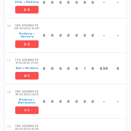
0
0
0
0
0
0
0
-
-
SPAL
-
Modena
2-3
16A GIORNATA
08/12/2022 14:00
Modena
-
0
0
0
0
0
0
0
-
-
Venezia
2-2
17A GIORNATA
11/12/2022 17:00
0
0
0
0
0
1
0
6,50
0
Bari
-
Modena
4-1
18A GIORNATA
18/12/2022 13:00
Modena
-
0
0
0
0
0
0
0
-
-
Benevento
1-1
19A GIORNATA
26/12/2022 14:00