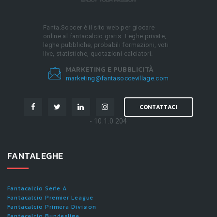
Fanta.Soccer è il sito web per giocare
online al fantacalcio gratis. Leghe private,
leghe pubbliche, probabili formazioni, voti
live, statistiche, quotazioni calciatori.
MARKETING E PUBBLICITÀ
marketing@fantasoccevillage.com
CONTATTACI
- 10.1.0.204
FANTALEGHE
Fantacalcio Serie A
Fantacalcio Premier League
Fantacalcio Primera Division
Fantacalcio Bundesliga