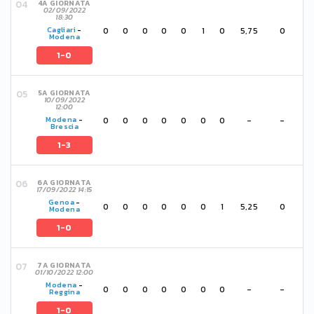
4A GIORNATA
02/09/2022
18:30
0
0
0
0
0
1
0
5,75
0
Cagliari
-
Modena
1-0
5A GIORNATA
10/09/2022
12:00
0
0
0
0
0
0
0
-
-
Modena
-
Brescia
1-3
6A GIORNATA
17/09/2022 14:15
Genoa
-
0
0
0
0
0
0
1
5,25
0
Modena
1-0
7A GIORNATA
01/10/2022 12:00
Modena
-
0
0
0
0
0
0
0
-
-
Reggina
1-0